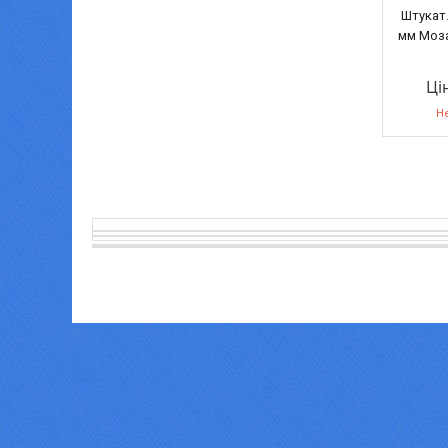
Штукат.
мм Моза
Ці
Не