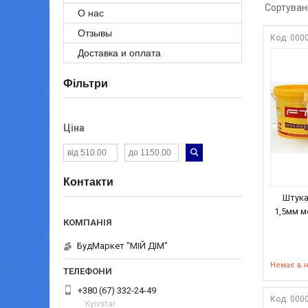
О нас
Отзывы
000
Доставка и оплата
Фільтри
Ціна
Контакти
Штука
1,5мм м
БудМаркет "МІЙ ДІМ"
Немає в 
+380 (67) 332-24-49
000
Kyivstar