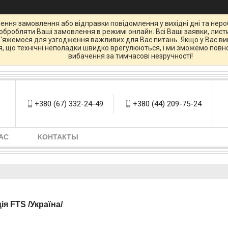
ення замовлення або відправки повідомлення у вихідні дні та нероб
бробляти Ваші замовлення в режимі онлайн. Всі Ваші заявки, листи
зв'яжемося для узгодження важливих для Вас питань. Якщо у Вас вин
ся, що технічні неполадки швидко врегулюються, і ми зможемо повно
вибачення за тимчасові незручності!
+380 (67) 332-24-49
+380 (44) 209-75-24
АС
КОНТАКТЫ
я FTS /Україна/