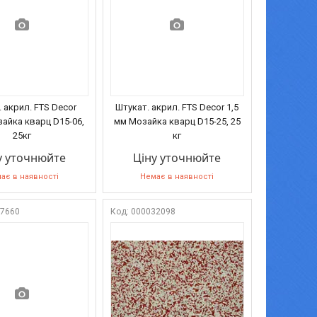
 акрил. FTS Decor
Штукат. акрил. FTS Decor 1,5
зайка кварц D15-06,
мм Мозайка кварц D15-25, 25
25кг
кг
у уточнюйте
Ціну уточнюйте
ає в наявності
Немає в наявності
07660
000032098