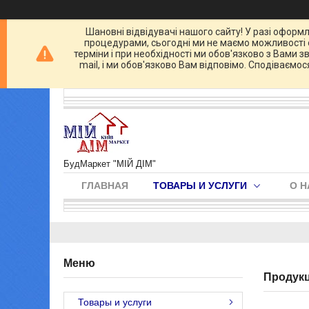
Шановні відвідувачі нашого сайту! У разі оформл
процедурами, сьогодні ми не маємо можливості о
терміни і при необхідності ми обов'язково з Вами 
mail, і ми обов'язково Вам відповімо. Сподіваємо
БудМаркет "МІЙ ДІМ"
ГЛАВНАЯ
ТОВАРЫ И УСЛУГИ
О Н
Продукці
Товары и услуги