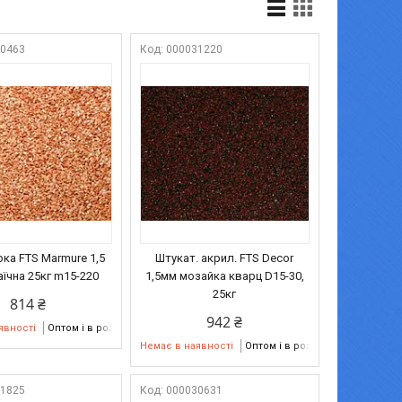
30463
000031220
ка FTS Marmure 1,5
Штукат. акрил. FTS Decor
їчна 25кг m15-220
1,5мм мозайка кварц D15-30,
25кг
814 ₴
942 ₴
явності
Оптом і в роздріб
Немає в наявності
Оптом і в роздріб
31825
000030631