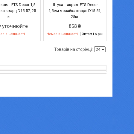
крил. FTS Decor 1,5
Штукат. акрил. FTS Decor
ка кварц D15-57, 25
1,5мм мозайка кварц D15-51,
кг
25кг
у уточнюйте
858 ₴
ає в наявності
Немає в наявності
Оптом і в роздріб