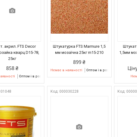
т. акрил. FTS Decor
Штукатурка FTS Marmure 1,5
Штукат.
озайка кварц D15-78,
мм мозаїчна 25кг m15-210
1,5мм мо
25кг
899 ₴
858 ₴
Цін
Немає в наявності
Оптом і в роздріб
наявності
Оптом і в роздріб
Нем
031048
000030228
0000