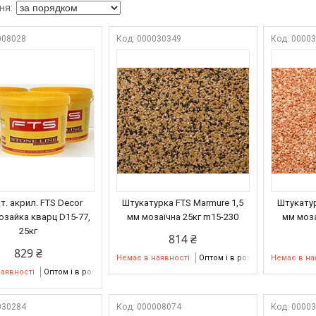
008028
000030349
0000
т. акрил. FTS Decor
Штукатурка FTS Marmure 1,5
Штукатур
озайка кварц D15-77,
мм мозаїчна 25кг m15-230
мм моза
25кг
814 ₴
829 ₴
Немає в наявності
Оптом і в роздріб
Немає в на
наявності
Оптом і в роздріб
030284
000008074
0000