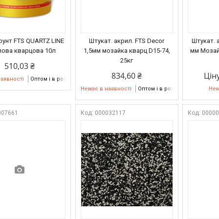
рунт FTS QUARTZ LINE
Штукат. акрил. FTS Decor
Штукат. а
лова кварцова 10л
1,5мм мозайка кварц D15-74,
мм Мозай
25кг
510,03 ₴
834,60 ₴
Цін
наявності
Оптом і в роздріб
Немає в наявності
Оптом і в роздріб
Нем
007661
000032117
0000