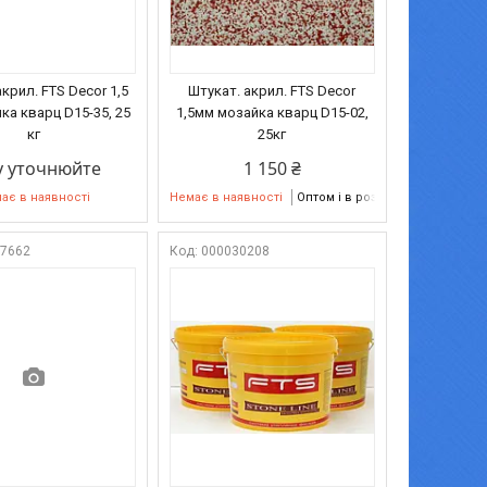
крил. FTS Decor 1,5
Штукат. акрил. FTS Decor
ка кварц D15-35, 25
1,5мм мозайка кварц D15-02,
кг
25кг
у уточнюйте
1 150 ₴
ає в наявності
Немає в наявності
Оптом і в роздріб
07662
000030208