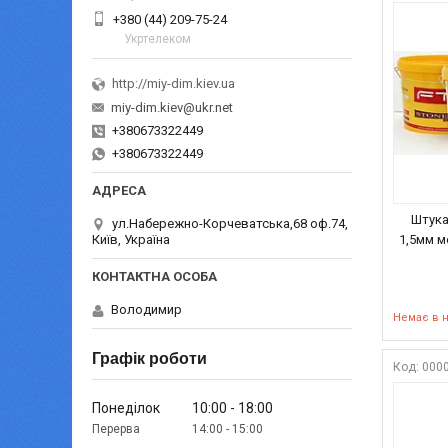
+380 (44) 209-75-24
Укртелеком
http://miy-dim.kiev.ua
miy-dim.kiev@ukr.net
+380673322449
+380673322449
Штука
ул.Набережно-Корчеватська,68 оф.74,
Київ, Україна
1,5мм м
Володимир
Немає в 
Графік роботи
000
Понеділок
10:00
18:00
14:00
15:00