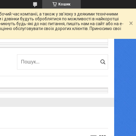
Кошик
очий час компанії, а також у зв'язку з деякими технічними
 і дзвінки будуть оброблятися по можливості в найкоротші
икнуть будь-які до нас питання, пишіть нам на сайт або на e-
цінно обслуговувати своїх дорогих клієнтів. Приносимо свої