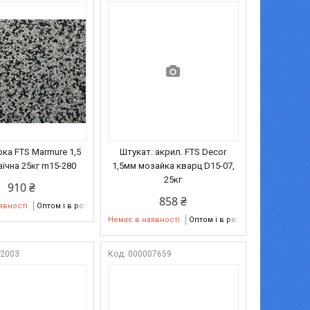
ка FTS Marmure 1,5
Штукат. акрил. FTS Decor
їчна 25кг m15-280
1,5мм мозайка кварц D15-07,
25кг
910 ₴
858 ₴
явності
Оптом і в роздріб
Немає в наявності
Оптом і в роздріб
32003
000007659