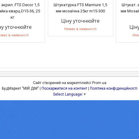
 акрил. FTS Decor 1,5
Штукатурка FTS Marmure 1,5
Штукат. а
йка кварц D15-36, 25
мм мозаїчна 25кг m15-300
мм Мозай
кг
Ціну уточнюйте
ну уточнюйте
Цін
Немає в наявності
має в наявності
Нем
Сайт створений на маркетплейсі
Prom.ua
БудМаркет "МІЙ ДІМ" |
Поскаржитися на контент
|
Політика конфіденційності
Select Language
▼