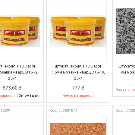
т. акрил. FTS Decor
Штукат. акрил. FTS Decor
Штукатур
озайка кварц D15-72,
1,5мм мозайка кварц D15-19,
мм моза
25кг
25кг
873,60 ₴
777 ₴
Немає в на
наявності
Оптом і в роздріб
Немає в наявності
030291
000031047
0000