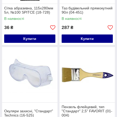
Сітка абразивна, 115х280мм
Таз будівельний прямокутний
5л, №100 SPIТСЕ (18-728)
90л (04-451)
В наявності
В наявності
36
287
₴
₴
Купити
Купити
Пензель флейцевий, тип
Окуляри захисні, "Стандарт"
"Стандарт" 2,5" FAVORIT (01-
Technics (16-525)
004)