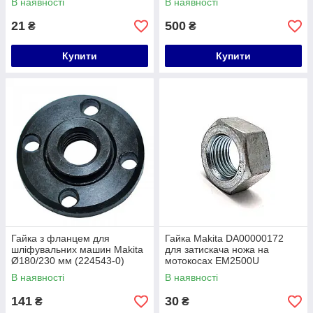
В наявності
В наявності
21
500
₴
₴
Купити
Купити
Гайка з фланцем для
Гайка Makita DA00000172
шліфувальних машин Makita
для затискача ножа на
Ø180/230 мм (224543-0)
мотокосах EM2500U
В наявності
В наявності
141
30
₴
₴