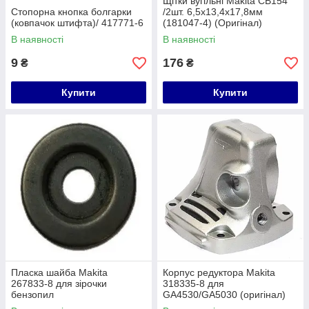
Щітки вугільні Makita СВ154
Стопорна кнопка болгарки
/2шт. 6,5х13,4х17,8мм
(ковпачок штифта)/ 417771-6
(181047-4) (Оригінал)
В наявності
В наявності
9
176
₴
₴
Купити
Купити
Пласка шайба Makita
Корпус редуктора Makita
267833-8 для зірочки
318335-8 для
бензопил
GA4530/GA5030 (оригінал)