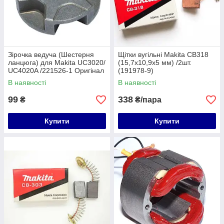
Зірочка ведуча (Шестерня
Щітки вугільні Makita СВ318
ланцюга) для Makita UC3020/
(15,7х10,9х5 мм) /2шт.
UC4020A /221526-1 Оригінал
(191978-9)
В наявності
В наявності
99
338
₴
₴/пара
Купити
Купити