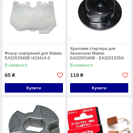
Храповик стартера для
Фільтр повітряний для Makita
бензопили Makita
EA3203S40B /423414-0
EA3200S40B - EA3201S35A
/453786-9
В наявності
В наявності
65
119
₴
₴
Купити
Купити