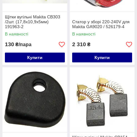
Щітки вугільні Makita СВ303
/2шт. (17,8х10,9х5мм)
Статор у зборі 220-240V для
191963-2
Makita GA9020 / 526179-4
В наявності
В наявності
130
2 310
₴/пара
₴
Купити
Купити