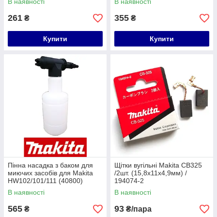
В наявності
В наявності
261
355
₴
₴
Купити
Купити
Пінна насадка з баком для
Щітки вугільні Makita СВ325
миючих засобів для Makita
/2шт. (15,8х11х4,9мм) /
HW102/101/111 (40800)
194074-2
В наявності
В наявності
565
93
₴
₴/пара