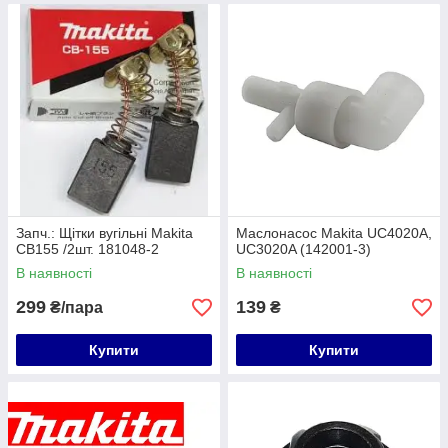
Запч.: Щітки вугільні Makita
Маслонасос Makita UC4020A,
СВ155 /2шт. 181048-2
UC3020A (142001-3)
В наявності
В наявності
299
139
₴/пара
₴
Купити
Купити