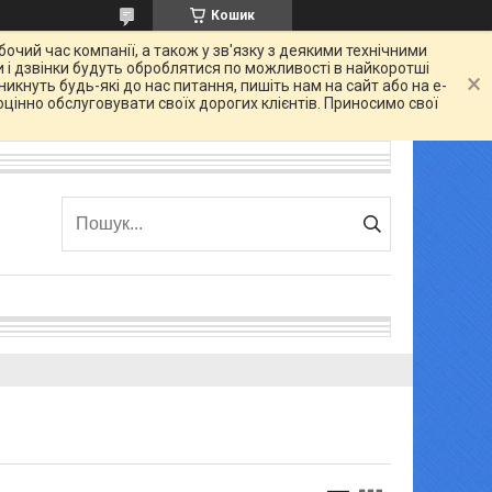
Кошик
очий час компанії, а також у зв'язку з деякими технічними
 і дзвінки будуть оброблятися по можливості в найкоротші
икнуть будь-які до нас питання, пишіть нам на сайт або на e-
цінно обслуговувати своїх дорогих клієнтів. Приносимо свої