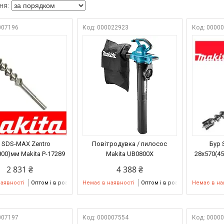
007196
000022923
0000
 SDS-MAX Zentro
Повітродувка / пилосос
Бур
800)мм Makita P-17289
Makita UB0800X
28х570(45
2 831 ₴
4 388 ₴
наявності
Оптом і в роздріб
Немає в наявності
Оптом і в роздріб
Немає в на
007197
000007554
0000