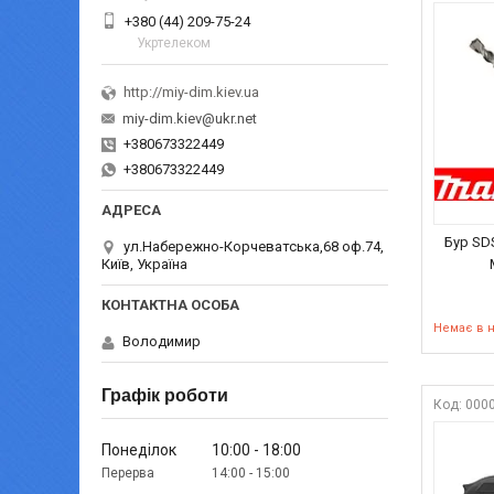
+380 (44) 209-75-24
Укртелеком
http://miy-dim.kiev.ua
miy-dim.kiev@ukr.net
+380673322449
+380673322449
Бур SD
ул.Набережно-Корчеватська,68 оф.74,
Київ, Україна
Немає в 
Володимир
Графік роботи
000
Понеділок
10:00
18:00
14:00
15:00