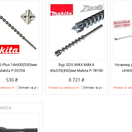
S-Plus 14х600(550)мм
Бур SDS-MAX MAK4
Ножниці 
Makita P-30704
45х570(450)мм Makita P-78190
UH658
530 ₴
8 721 ₴
наявності
Оптом і в роздріб
Немає в наявності
Оптом і в роздріб
Немає в на
007574