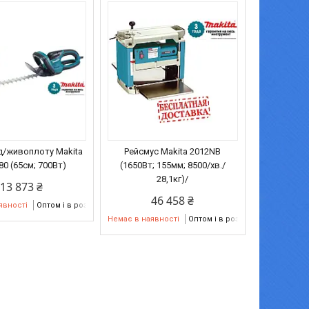
д/живоплоту Makita
Рейсмус Мakita 2012NB
0 (65см; 700Вт)
(1650Вт; 155мм; 8500/хв./
28,1кг)/
13 873 ₴
46 458 ₴
явності
Оптом і в роздріб
Немає в наявності
Оптом і в роздріб