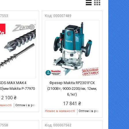
07553
000007489
 SDS-MAX MAK4
Фрезер Makita RP2301FCX
0)мм Makita P-77970
(2100Вт; 9000-2200/хв; 12мм;
6,1кг)
2 100 ₴
17 841 ₴
явності
Оптом і в роздріб
Немає в наявності
Оптом і в роздріб
07558
000007562