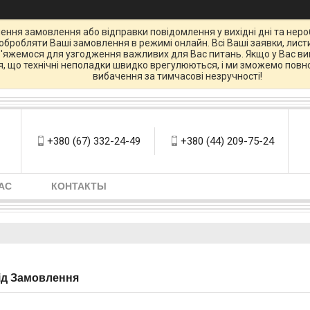
ення замовлення або відправки повідомлення у вихідні дні та нероб
бробляти Ваші замовлення в режимі онлайн. Всі Ваші заявки, листи
зв'яжемося для узгодження важливих для Вас питань. Якщо у Вас вин
ся, що технічні неполадки швидко врегулюються, і ми зможемо повно
вибачення за тимчасові незручності!
+380 (67) 332-24-49
+380 (44) 209-75-24
АС
КОНТАКТЫ
під Замовлення