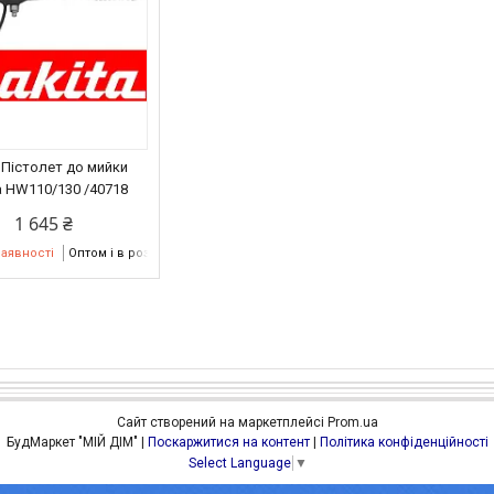
: Пістолет до мийки
a HW110/130 /40718
1 645 ₴
наявності
Оптом і в роздріб
Сайт створений на маркетплейсі
Prom.ua
БудМаркет "МІЙ ДІМ" |
Поскаржитися на контент
|
Політика конфіденційності
Select Language
▼