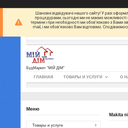
Шановні відвідувачі нашого сайту! У разі оформл
процедурами, сьогодні ми не маємо можливості о
терміни і при необхідності ми обов'язково з Вами 
mail, і ми обов'язково Вам відповімо. Сподіваємо
БудМаркет "МІЙ ДІМ"
ГЛАВНАЯ
ТОВАРЫ И УСЛУГИ
О Н
Makita 
Товары и услуги