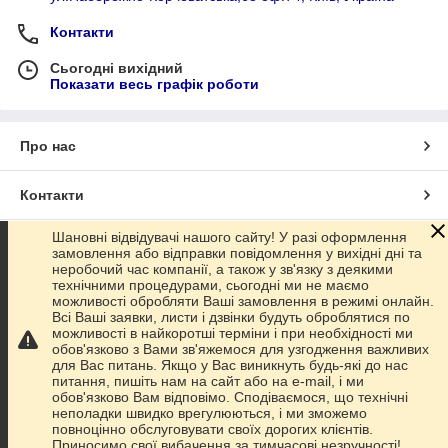
Контакти
Сьогодні вихідний
Показати весь графік роботи
Про нас
Контакти
Шановні відвідувачі нашого сайту! У разі оформлення
Доставка та оплата
замовлення або відправки повідомлення у вихідні дні та
неробочий час компанії, а також у зв'язку з деякими
технічними процедурами, сьогодні ми не маємо
Графік роботи
можливості обробляти Ваші замовлення в режимі онлайн.
Всі Ваші заявки, листи і дзвінки будуть оброблятися по
можливості в найкоротші терміни і при необхідності ми
Повна версія сайту
обов'язково з Вами зв'яжемося для узгодження важливих
для Вас питань. Якщо у Вас виникнуть будь-які до нас
питання, пишіть нам на сайт або на e-mail, і ми
Сайт створено на маркетплейсі
Prom.ua
обов'язково Вам відповімо. Сподіваємося, що технічні
неполадки швидко врегулюються, і ми зможемо
повноцінно обслуговувати своїх дорогих клієнтів.
Політика конфіденційності
Приносимо свої вибачення за тимчасові незручності!