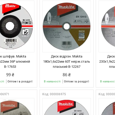
к шліфув. Makita
Диск відрізн. Makita
Диск 
х22мм 36Р алюміній
180х1,6х22мм 60Т неірж.сталь
230х1,9х2
В-17653
пласький В-12267
пла
99 ₴
86 ₴
сті
Оптом і в роздріб
В наявності
Оптом і в роздріб
В наявнос
006971
000006975
0000