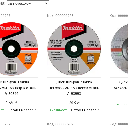
006927
000006928
0000
к шліфув. Makita
Диск шліфув. Makita
Диск
2мм 36N неірж.сталь
180х6х22мм 36O неірж.сталь
115х6х22м
A-80846
A-80880
159 ₴
243 ₴
В наявнос
сті
Оптом і в роздріб
В наявності
Оптом і в роздріб
006937
000006962
0000