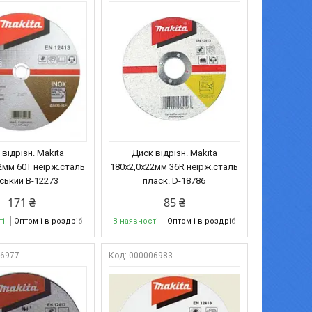
відрізн. Makita
Диск відрізн. Makita
2мм 60Т неірж.сталь
180х2,0х22мм 36R неірж.сталь
ський В-12273
пласк. D-18786
171 ₴
85 ₴
ті
Оптом і в роздріб
В наявності
Оптом і в роздріб
06977
000006983