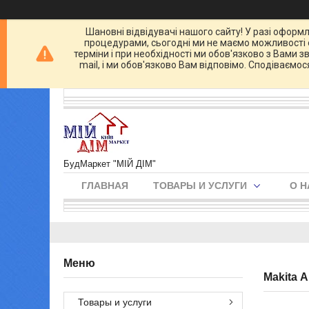
Шановні відвідувачі нашого сайту! У разі оформл
процедурами, сьогодні ми не маємо можливості о
терміни і при необхідності ми обов'язково з Вами 
mail, і ми обов'язково Вам відповімо. Сподіваємо
БудМаркет "МІЙ ДІМ"
ГЛАВНАЯ
ТОВАРЫ И УСЛУГИ
О Н
Makita 
Товары и услуги