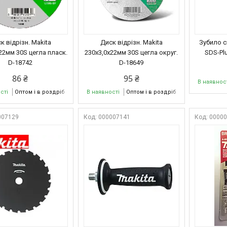
к відрізн. Makita
Диск відрізн. Makita
Зубило с
22мм 30S цегла пласк.
230х3,0х22мм 30S цегла округ.
SDS-Pl
D-18742
D-18649
86 ₴
95 ₴
В наявнос
сті
Оптом і в роздріб
В наявності
Оптом і в роздріб
007129
000007141
0000