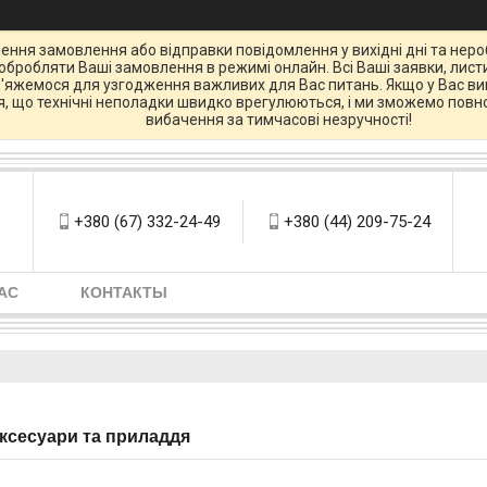
ення замовлення або відправки повідомлення у вихідні дні та нероб
бробляти Ваші замовлення в режимі онлайн. Всі Ваші заявки, листи
зв'яжемося для узгодження важливих для Вас питань. Якщо у Вас вин
ся, що технічні неполадки швидко врегулюються, і ми зможемо повно
вибачення за тимчасові незручності!
+380 (67) 332-24-49
+380 (44) 209-75-24
АС
КОНТАКТЫ
Аксесуари та приладдя