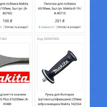
для лобзика Makita
Пилочка для лобзика
0/105мм, 5шт/уп. (A-
63/90мм, 5шт/уп. Makita B-19 /
85793)
A-85715
166 ₴
261 ₴
ті
Оптом і в роздріб
В наявності
Оптом і в роздріб
07402
000007836
 д/зняття окалини
Ручка для болгарки
S-Plus 37х200мм /A-
(кутової.шліфмашини) 230мм
30483
віброзахищена Makita 162264-