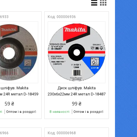
06933
000006936
 шліфув. Makita
Диск шліфув. Makita
м 24R метал D-18459
230х6х22мм 24R метал D-18487
59 ₴
99 ₴
ті
Оптом і в роздріб
В наявності
Оптом і в роздріб
06966
000006968