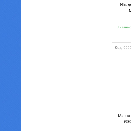
Ніж д
M
В наявно
000
Масло 
(98