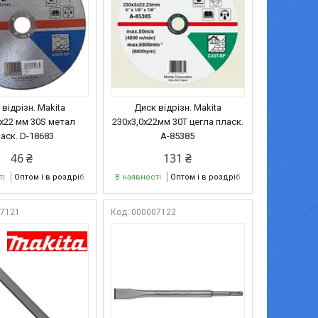
відрізн. Makita
Диск відрізн. Makita
5х22 мм 30S метал
230х3,0х22мм 30T цегла пласк.
аск. D-18683
А-85385
46 ₴
131 ₴
ті
Оптом і в роздріб
В наявності
Оптом і в роздріб
07121
000007122