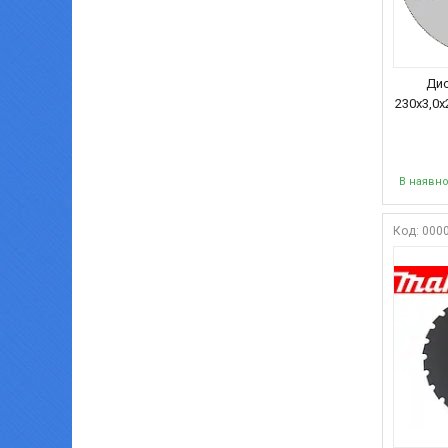
Дис
230х3,0х
В наявно
000