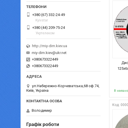
+380 (67) 332-24-49
Kyivstar
+380 (44) 209-75-24
Укртелеком
http://miy-dim.kiev.ua
miy-dim.kiev@ukr.net
+380673322449
Дис
+380673322449
125х6
ул.Набережно-Корчеватська,68 оф.74,
Київ, Україна
В наявно
000
Володимир
Графік роботи