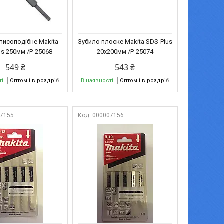
писоподібне Makita
Зубило плоске Makita SDS-Plus
us 250мм /P-25068
20х200мм /Р-25074
549 ₴
543 ₴
ті
Оптом і в роздріб
В наявності
Оптом і в роздріб
07155
000007156