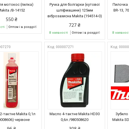
ля мотокос (пилка)
Ручка для болгарки (кутової
Пилочка 
akita /В-14152
шліфмашини) 125мм
BR-13, 7
віброзахисна Makita (194514-0)
550 ₴
727 ₴
сті
Оптом і в роздріб
В наявності
Оптом і в роздріб
В наявнос
007270
000007271
0000
2-тактне Makita 0,1л
Масло 4-тактне Makita HD30
Зубило
0008606) червоне
0,6л /980508620
Makita SD
96 ₴
308 ₴