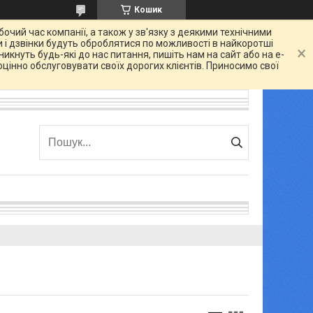
Кошик
очий час компанії, а також у зв'язку з деякими технічними
 і дзвінки будуть оброблятися по можливості в найкоротші
икнуть будь-які до нас питання, пишіть нам на сайт або на e-
цінно обслуговувати своїх дорогих клієнтів. Приносимо свої