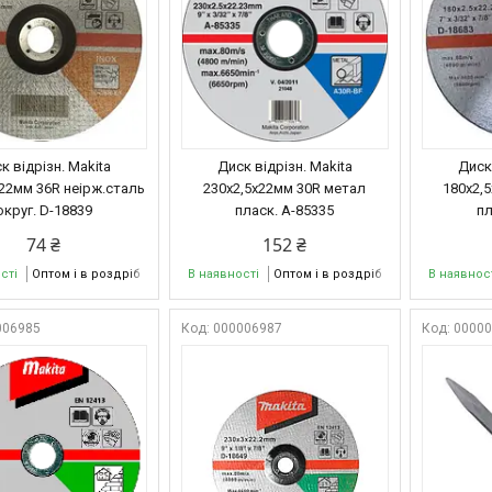
к відрізн. Makita
Диск відрізн. Makita
Диск 
х22мм 36R неірж.сталь
230х2,5х22мм 30R метал
180х2,
округ. D-18839
пласк. А-85335
пл
74 ₴
152 ₴
сті
Оптом і в роздріб
В наявності
Оптом і в роздріб
В наявнос
006985
000006987
0000