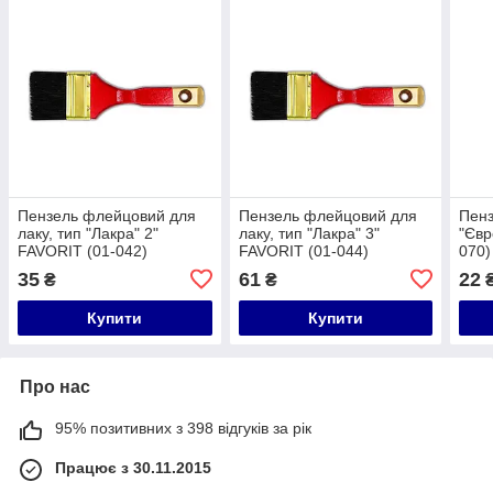
Пензель флейцовий для
Пензель флейцовий для
Пенз
лаку, тип "Лакра" 2"
лаку, тип "Лакра" 3"
"Євр
FAVORIT (01-042)
FAVORIT (01-044)
070)
35
61
22
₴
₴
Купити
Купити
Про нас
95% позитивних з 398 відгуків за рік
Працює з 30.11.2015