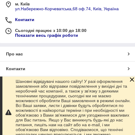
м. Київ
ул.Набережно-Корчеватська,68 оф.74, Київ, Україна
Контакти
Сьогодні працює з 10:00 до 18:00
Показати весь графік роботи
Про нас
Контакти
Шановні відвідувачі нашого сайту! У разі оформлення
Доставка та оплата
замовлення або відправки повідомлення у вихідні дні та
неробочий час компанії, а також у зв'язку з деякими
технічними процедурами, сьогодні ми не маємо
Графік роботи
можливості обробляти Ваші замовлення в режимі онлайн.
Всі Ваші заявки, листи і дзвінки будуть оброблятися по
можливості в найкоротші терміни і при необхідності ми
Повна версія сайту
обов'язково з Вами зв'яжемося для узгодження важливих
для Вас питань. Якщо у Вас виникнуть будь-які до нас
питання, пишіть нам на сайт або на e-mail, і ми
Сайт створено на маркетплейсі
Prom.ua
обов'язково Вам відповімо. Сподіваємося, що технічні
неполадки швидко врегулюються, і ми зможемо