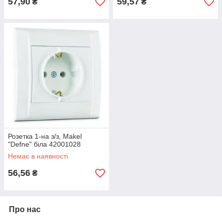
57,90
59,57
₴
₴
Розетка 1-на з/з, Makel
"Defne" біла 42001028
Немає в наявності
56,56
₴
Про нас