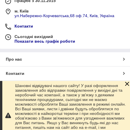
Працює з 30.11.2015
м. Київ
ул.Набережно-Корчеватська,68 оф.74, Київ, Україна
Контакти
Сьогодні вихідний
Показати весь графік роботи
Про нас
Контакти
Шановні відвідувачі нашого сайту! У разі оформлення
Доставка та оплата
замовлення або відправки повідомлення у вихідні дні та
неробочий час компанії, а також у зв'язку з деякими
технічними процедурами, сьогодні ми не маємо
Графік роботи
можливості обробляти Ваші замовлення в режимі онлайн.
Всі Ваші заявки, листи і дзвінки будуть оброблятися по
можливості в найкоротші терміни і при необхідності ми
Повна версія сайту
обов'язково з Вами зв'яжемося для узгодження важливих
для Вас питань. Якщо у Вас виникнуть будь-які до нас
питання, пишіть нам на сайт або на e-mail, і ми