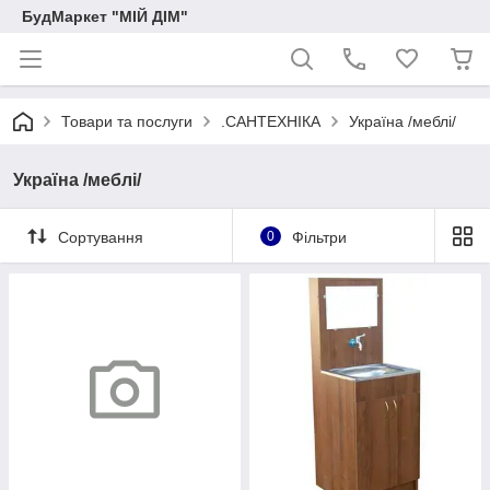
БудМаркет "МІЙ ДІМ"
Товари та послуги
.САНТЕХНІКА
Україна /меблі/
Україна /меблі/
Сортування
0
Фільтри