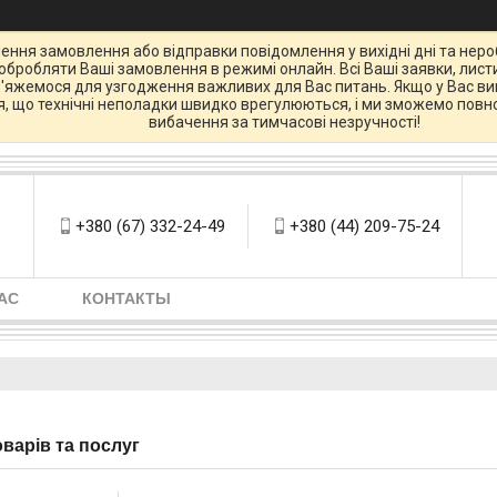
ення замовлення або відправки повідомлення у вихідні дні та нероб
бробляти Ваші замовлення в режимі онлайн. Всі Ваші заявки, листи
зв'яжемося для узгодження важливих для Вас питань. Якщо у Вас вин
ся, що технічні неполадки швидко врегулюються, і ми зможемо повно
вибачення за тимчасові незручності!
+380 (67) 332-24-49
+380 (44) 209-75-24
АС
КОНТАКТЫ
оварів та послуг