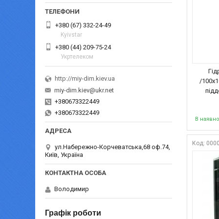
+380 (67) 332-24-49
Kyivstar
+380 (44) 209-75-24
Укртелеком
Гід
http://miy-dim.kiev.ua
/100х1
miy-dim.kiev@ukr.net
підд
+380673322449
+380673322449
В наявно
000
ул.Набережно-Корчеватська,68 оф.74,
Київ, Україна
Володимир
Графік роботи