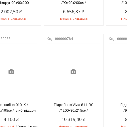
івкруг 90х90х200
/90х90х200см/
/1
2 002,50 ₴
6 656,87 ₴
має в наявності
Немає в наявності
Нем
030288
000000784
0000
. кабіна 010JK /
Гідробокс Vivia 81 L RC
Гід
х195см/ глиб. піддон
/1200х80х215см/
/
4 100 ₴
10 319,40 ₴
наявності
Оптом і в роздріб
Немає в наявності
Нем