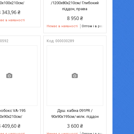
00х100х210см/
/1200х80х210см/ Глибокий
піддон, права
8 343,96 ₴
8 950 ₴
ає в наявності
Немає в наявності
Оптом і в роздріб
00592
000030289
робокс VA-195
Душ. кабіна 091PR /
90х90х210см/
90х90х195см/ мілк. піддон
8 409,60 ₴
3 600 ₴
ає в наявності
Немає в наявності
Оптом і в роздріб