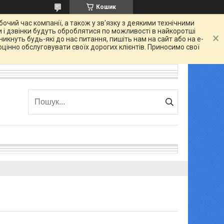
Кошик
очий час компанії, а також у зв'язку з деякими технічними
 і дзвінки будуть оброблятися по можливості в найкоротші
икнуть будь-які до нас питання, пишіть нам на сайт або на e-
цінно обслуговувати своїх дорогих клієнтів. Приносимо свої