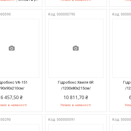
000590
000000795
0000
дробокс VA-151
Гідробокс Хвиля 6R
Гід
/90х90х210см/
/1200х80х215см/
/1
6 457,50 ₴
10 811,70 ₴
має в наявності
Немає в наявності
Нем
030290
000000591
0000