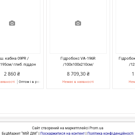
ш. кабіна 09PR /
Гідробокс VA-196R
Гідробок
195см/ глиб. піддон
/100х100х210см/
/1
2 860 ₴
8 709,30 ₴
1
наявності
Оптом і в роздріб
Немає в наявності
Нем
Сайт створений на маркетплейсі
Prom.ua
БудМаркет "МІЙ ДІМ" |
Поскаржитися на контент
|
Політика конфіденційності