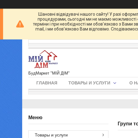
Шановні відвідувачі нашого сайту! У разі оформл
процедурами, сьогодні ми не маємо можливості о
терміни і при необхідності ми обов'язково з Вами 
mail, і ми обов'язково Вам відповімо. Сподіваємо
БудМаркет "МІЙ ДІМ"
ГЛАВНАЯ
ТОВАРЫ И УСЛУГИ
О Н
Групи т
Товары и услуги