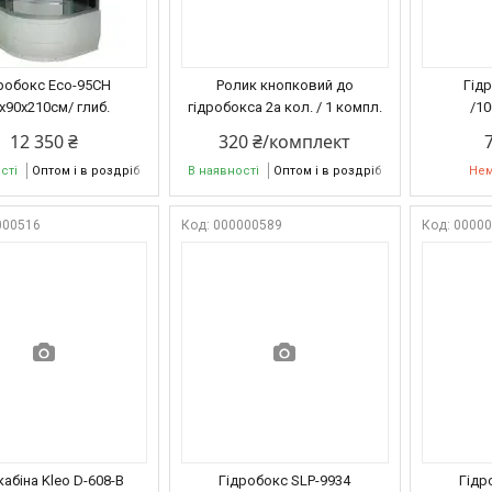
робокс Eco-95CH
Ролик кнопковий до
Гід
х90х210см/ глиб.
гідробокса 2а кол. / 1 компл.
/1
12 350 ₴
320 ₴/комплект
сті
Оптом і в роздріб
В наявності
Оптом і в роздріб
Нем
000516
000000589
0000
абіна Kleo D-608-В
Гідробокс SLP-9934
Гідр