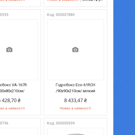
00593
000007880
робокс VA-167R
Гідробокс Eco-61RCH
200х80х210см/
/90х90х210см/ мілкий
6 428,70 ₴
8 433,47 ₴
ає в наявності
Немає в наявності
00796
000000599