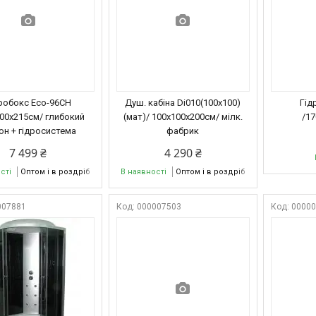
робокс Eco-96CH
Душ. кабіна Di010(100x100)
Гід
00х215см/ глибокий
(мат)/ 100х100х200см/ мілк.
/1
он + гідросистема
фабрик
7 499 ₴
4 290 ₴
сті
Оптом і в роздріб
В наявності
Оптом і в роздріб
007881
000007503
0000