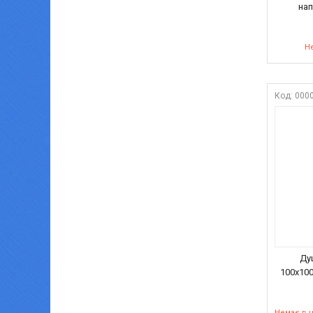
нап
Не
000
Душ
100х100
Немає в 