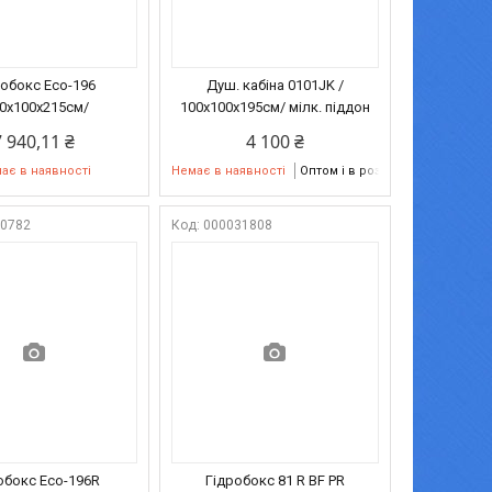
робокс Eco-196
Душ. кабіна 0101JK /
00х100х215см/
100х100х195см/ мілк. піддон
7 940,11 ₴
4 100 ₴
ає в наявності
Немає в наявності
Оптом і в роздріб
00782
000031808
обокс Eco-196R
Гідробокс 81 R BF PR