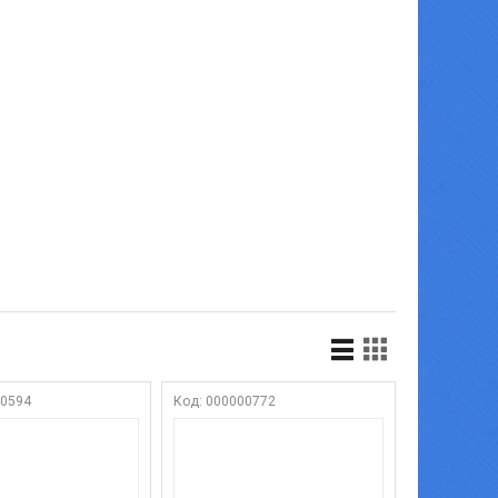
00594
000000772