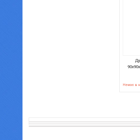
Ду
90х90х
Немає в 