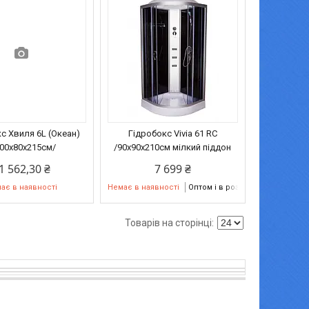
с Хвиля 6L (Океан)
Гідробокс Vivia 61 RC
200х80х215см/
/90х90х210см мілкий піддон
1 562,30 ₴
7 699 ₴
ає в наявності
Немає в наявності
Оптом і в роздріб