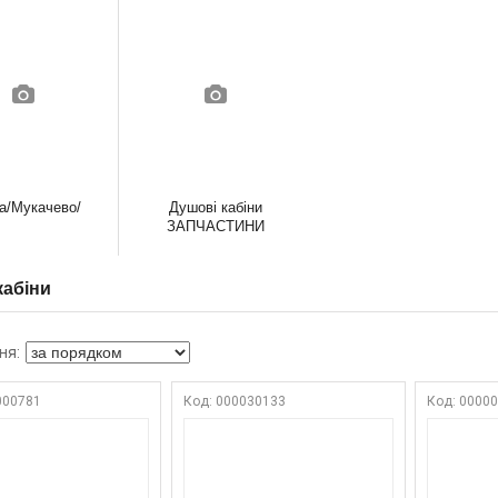
а/Мукачево/
Душові кабіни
ЗАПЧАСТИНИ
кабіни
000781
000030133
0000