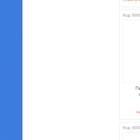
000
Гі
Не
000