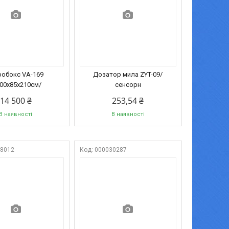
робокс VA-169
Дозатор мила ZYT-09/
700х85х210см/
сенсорн
14 500 ₴
253,54 ₴
В наявності
В наявності
08012
000030287