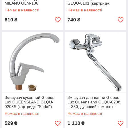
MILANO GLM-106
GLQU-0101 (картридж
"Sedal")
Немає в наявності
Немає в наявності
610
740
₴
₴
Змішувач кухонний Globus
Змішувач для ванни Globus
Lux QUEENSLAND GLQU-
Lux Queensland GLQU-0208,
0203S (картридж "Sedal")
L-350, душовий комплект
(картридж "Sedal")
Немає в наявності
Немає в наявності
529
1 110
₴
₴