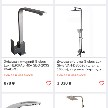
Змішувач кухонний Globus
Душова система Globus Lux
Lux НЕРЖАВІЙКА SBQ-203S
Style VAN-DS0026 (штанга
KVADRO
165см), з гусаком (картридж
"Sedal")
Немає в наявності
Немає в наявності
878
3 330
₴
₴