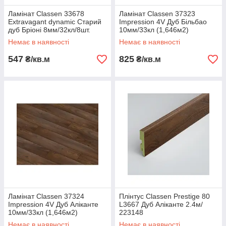
Ламінат Classen 33678
Ламінат Classen 37323
Extravagant dynamic Старий
Impression 4V Дуб Більбао
дуб Бріоні 8мм/32кл/8шт.
10мм/33кл (1,646м2)
(1,996м2)
Немає в наявності
Немає в наявності
547
825
₴/кв.м
₴/кв.м
Ламінат Classen 37324
Плінтус Classen Prestige 80
Impression 4V Дуб Аліканте
L3667 Дуб Аліканте 2.4м/
10мм/33кл (1,646м2)
223148
Немає в наявності
Немає в наявності