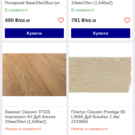
Полярний 8мм/33кл/8шт./уп.
10мм/33кл (1,646м2)
(1,996м2)
В наявності
В наявності
490
781
₴/кв.м
₴/кв.м
Купити
Купити
Ламінат Classen 37325
Плінтус Classen Prestige 80
Impression 4V Дуб Альтеа
L3666 Дуб Більбао 2.4м/
10мм/33кл (1,646м2)
2233666
Немає в наявності
Немає в наявності