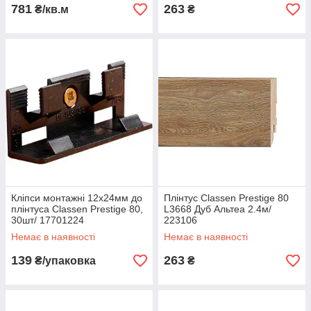
781
263
₴/кв.м
₴
Кліпси монтажні 12х24мм до
Плінтус Classen Prestige 80
плінтуса Classen Prestige 80,
L3668 Дуб Альтеа 2.4м/
30шт/ 17701224
223106
Немає в наявності
Немає в наявності
139
263
₴/упаковка
₴