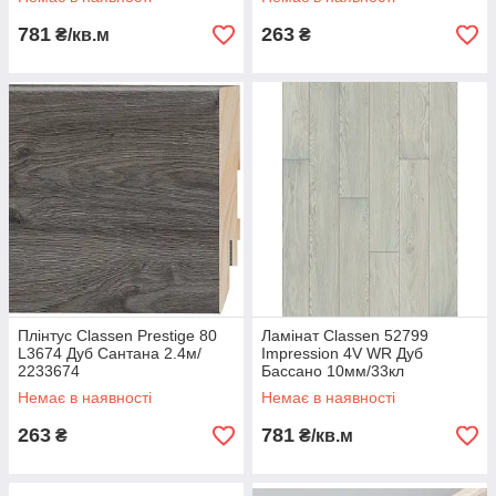
781
263
₴/кв.м
₴
Плінтус Classen Prestige 80
Ламінат Classen 52799
L3674 Дуб Сантана 2.4м/
Impression 4V WR Дуб
2233674
Бассано 10мм/33кл
(1,624м2)
Немає в наявності
Немає в наявності
263
781
₴
₴/кв.м