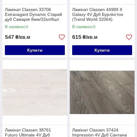
Ламінат Classen 33706
Ламінат Classen 44989 Х
Extravagant Dynamic Старий
Galaxy 4V Дуб Бурлінгтон
дуб Самарія 8мм/32кл/8шт.
(Trend World 32064)
(1,996м2)
8мм/32кл (1,996м2) 52536
В наявності
В наявності
547
615
₴/кв.м
₴/кв.м
Купити
Купити
Ламінат Classen 38761
Ламінат Classen 37424
Futuro Ultimate 4V Дуб
Impression 4V Дуб Сантана