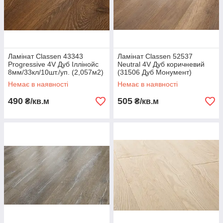
Ламінат Classen 43343
Ламінат Classen 52537
Progressive 4V Дуб Іллінойс
Neutral 4V Дуб коричневий
8мм/33кл/10шт./уп. (2,057м2)
(31506 Дуб Монумент)
(32065 Дуб Дербі) 8мм/32кл
Немає в наявності
Немає в наявності
(1,996м2)
490
505
₴/кв.м
₴/кв.м