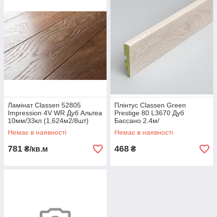
Ламінат Classen 52805
Плінтус Classen Green
Impression 4V WR Дуб Альтеа
Prestige 80 L3670 Дуб
10мм/33кл (1,624м2/8шт)
Бассано 2.4м/
new 56581
Немає в наявності
Немає в наявності
781
468
₴/кв.м
₴