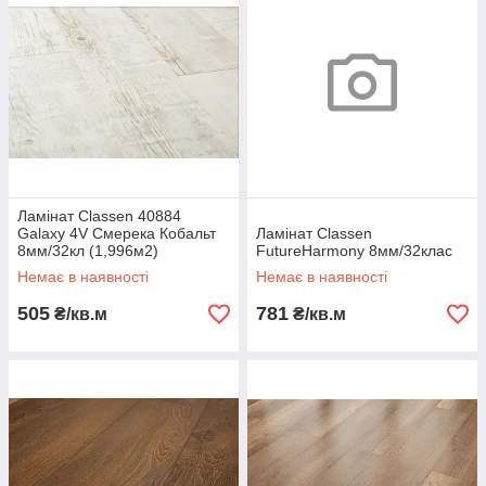
Ламінат Classen 40884
Galaxy 4V Смерека Кобальт
Ламінат Classen
8мм/32кл (1,996м2)
FutureHarmony 8мм/32клас
Немає в наявності
Немає в наявності
505
781
₴/кв.м
₴/кв.м