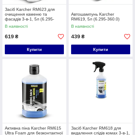
Засіб Karcher RM623 для
очищення каменю та
Автошампунь Karcher
фасадів 3-в-1, 5л (6.295-
RM619, 5л (6.295-360.0)
359.0)
В наявності
В наявності
619
439
₴
₴
Купити
Купити
Активна піна Karcher RM615
Засіб Karcher RM618 для
Ultra Foam для безконтактної
видалення слідів комах 3-в-1,