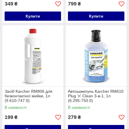
349
799
₴
₴
Купити
Купити
Засіб Karcher RM806 для
Автошампунь Karcher RM610
безконтактної мийки, 1л
Plug 'n' Clean 3-в-1, 1л
(9.610-747.0)
(6.295-750.0)
В наявності
В наявності
199
279
₴
₴