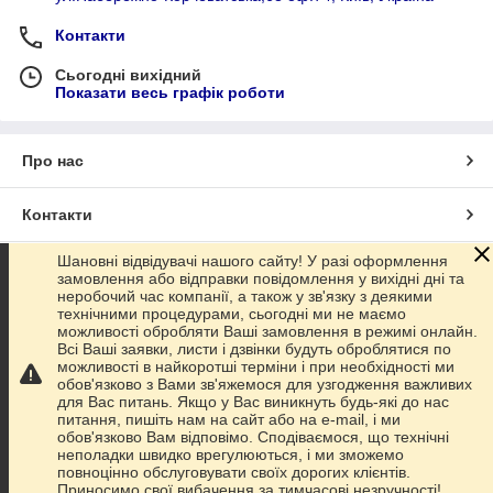
Контакти
Сьогодні вихідний
Показати весь графік роботи
Про нас
Контакти
Шановні відвідувачі нашого сайту! У разі оформлення
Доставка та оплата
замовлення або відправки повідомлення у вихідні дні та
неробочий час компанії, а також у зв'язку з деякими
технічними процедурами, сьогодні ми не маємо
Графік роботи
можливості обробляти Ваші замовлення в режимі онлайн.
Всі Ваші заявки, листи і дзвінки будуть оброблятися по
можливості в найкоротші терміни і при необхідності ми
Повна версія сайту
обов'язково з Вами зв'яжемося для узгодження важливих
для Вас питань. Якщо у Вас виникнуть будь-які до нас
питання, пишіть нам на сайт або на e-mail, і ми
Сайт створено на маркетплейсі
Prom.ua
обов'язково Вам відповімо. Сподіваємося, що технічні
неполадки швидко врегулюються, і ми зможемо
повноцінно обслуговувати своїх дорогих клієнтів.
Політика конфіденційності
Приносимо свої вибачення за тимчасові незручності!