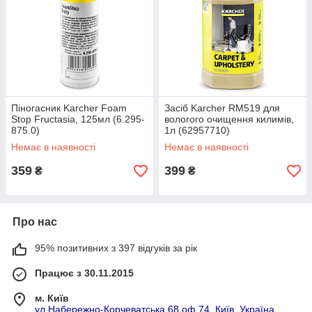
Піногасник Karcher Foam
Засіб Karcher RM519 для
Stop Fructasia, 125мл (6.295-
вологого очищення килимів,
875.0)
1л (62957710)
Немає в наявності
Немає в наявності
359
399
₴
₴
Про нас
95% позитивних з 397 відгуків за рік
Працює з 30.11.2015
м. Київ
ул.Набережно-Корчеватська,68 оф.74, Київ, Україна