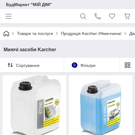
БудМаркет "МІЙ ДІМ"
Товари та послуги
Продукція Karcher /Німеччина/
Ді
Миючі засоби Karcher
Сортування
0
Фільтри