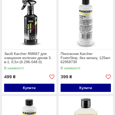
Засіб Karcher RM667 для
Піногасник Karcher
очищення колісних дисків 3-
FoamStop, без запаху, 125мл
в-1, 0,5л (6.296-048.0)
62958730
В наявності
В наявності
499
399
₴
₴
Купити
Купити