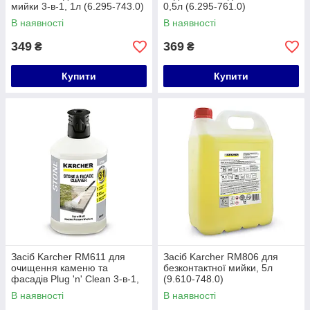
мийки 3-в-1, 1л (6.295-743.0)
0,5л (6.295-761.0)
В наявності
В наявності
349
369
₴
₴
Купити
Купити
Засіб Karcher RM611 для
Засіб Karcher RM806 для
очищення каменю та
безконтактної мийки, 5л
фасадів Plug 'n' Clean 3-в-1,
(9.610-748.0)
1л (6.295-765.0)
В наявності
В наявності