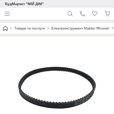
БудМаркет "МІЙ ДІМ"
Товари та послуги
Електроінструмент Makita /Японія/