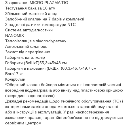
Зварювання MICRO PLAZMA TIG
Тестування бака за 16 атм
Збільшений магнієвий анод
Запобіжний клапан на 7 барів у комплекті
2 надточні датчики температури NTC
Система автодіагностики
NANOMIX
Теплоізоляція з пінополіуретану
Автоклавний фланець
Захист від перегрівання
Габарити, вага, колір
Габарити (ВхШхГ)55,3х45х48 см
Габарити в пакованні (ВхШхГ)60,3х46,7х49,7 см
Вага17 кг
Колірбілий
*Обертний клапан бойлера міститься в пінопластовій частині
всередині водонагрівача або внизу над пластиковою кришкою
(всередині водонагрівача).
Докладні рекомендації щодо технічного обслуговування (ТО) і
за термінами заміни анода містяться в гарантійному талоні
або в інструкції з експлуатації. У разі неспостереження
зазначених правил, гарантійні зобов'язання не підтримуються
сервісним центром.