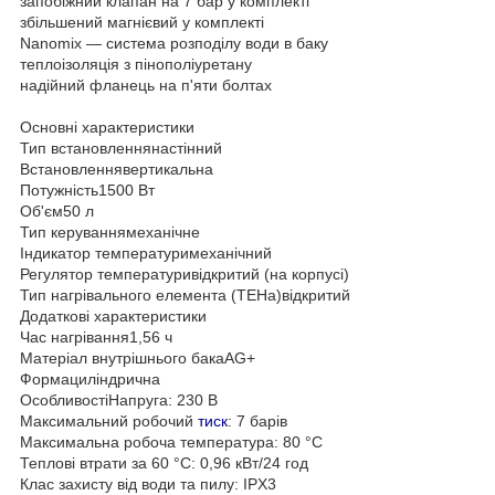
запобіжний клапан на 7 бар у комплекті
збільшений магнієвий у комплекті
Nanomix — система розподілу води в баку
теплоізоляція з пінополіуретану
надійний фланець на п'яти болтах
Основні характеристики
Тип встановленнянастінний
Встановленнявертикальна
Потужність1500 Вт
Об'єм50 л
Тип керуваннямеханічне
Індикатор температуримеханічний
Регулятор температуривідкритий (на корпусі)
Тип нагрівального елемента (ТЕНа)відкритий
Додаткові характеристики
Час нагрівання1,56 ч
Матеріал внутрішнього бакаAG+
Формациліндрична
ОсобливостіНапруга: 230 В
Максимальний робочий
тиск
: 7 барів
Максимальна робоча температура: 80 °C
Теплові втрати за 60 °C: 0,96 кВт/24 год
Клас захисту від води та пилу: IPX3