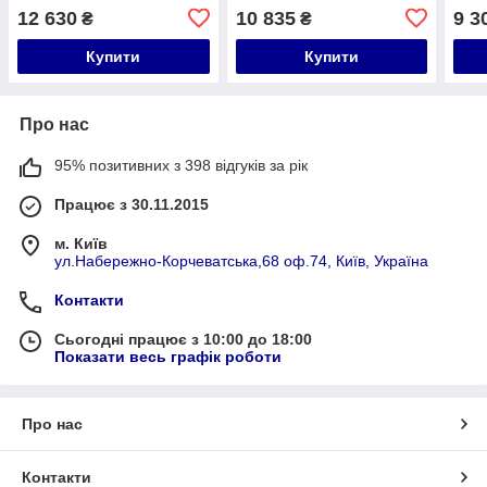
сухий ТЕН 2 кВт (0,8+1,2)
мокрий ТЕН 2 кВт
2,0 
12 630
10 835
9 3
₴
₴
DT50V20G(PD)-D/2
(0,8+1,2)
DT50V20G(PD)/2G
Купити
Купити
Про нас
95% позитивних з 398 відгуків за рік
Працює з 30.11.2015
м. Київ
ул.Набережно-Корчеватська,68 оф.74, Київ, Україна
Контакти
Сьогодні працює з 10:00 до 18:00
Показати весь графік роботи
Про нас
Контакти