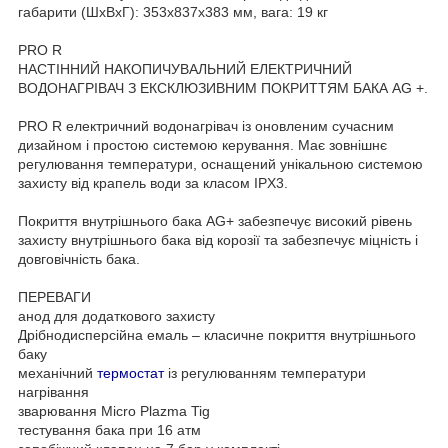
габарити (ШхВхГ): 353x837x383 мм, вага: 19 кг
PRO R
НАСТІННИЙ НАКОПИЧУВАЛЬНИЙ ЕЛЕКТРИЧНИЙ
ВОДОНАГРІВАЧ З ЕКСКЛЮЗИВНИМ ПОКРИТТЯМ БАКА AG +.
PRO R електричний водонагрівач із оновленим сучасним
дизайном і простою системою керування. Має зовнішнє
регулювання температури, оснащений унікальною системою
захисту від крапель води за класом IPX3.
Покриття внутрішнього бака AG+ забезпечує високий рівень
захисту внутрішнього бака від корозії та забезпечує міцність і
довговічність бака.
ПЕРЕВАГИ
анод для додаткового захисту
Дрібнодисперсійна емаль – класичне покриття внутрішнього
баку
механічний
термостат
із регулюванням температури
нагрівання
зварювання Micro Plazma Tig
тестування бака при 16 атм