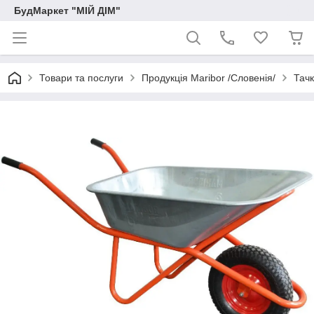
БудМаркет "МІЙ ДІМ"
Товари та послуги
Продукція Maribor /Словенія/
Тачк