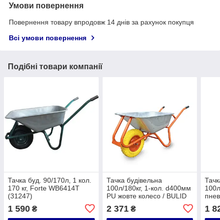
Умови повернення
Повернення товару впродовж 14 днів за рахунок покупця
Всі умови повернення
Подібні товари компанії
Тачка буд. 90/170л, 1 кол.
Тачка будівельна
Тачк
170 кг, Forte WB6414Т
100л/180кг, 1-кол. d400мм
100л
(31247)
PU жовте колесо / BULID
пне
BUL
1 590
2 371
1 8
₴
₴