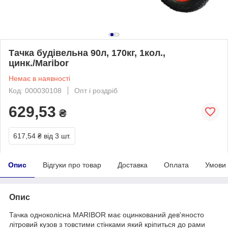
Тачка будівельна 90л, 170кг, 1кол.,
цинк./Maribor
Немає в наявності
Код: 000030108
Опт і роздріб
629,53
₴
617,54 ₴
від 3 шт.
Опис
Відгуки про товар
Доставка
Оплата
Умови
Опис
Тачка одноколісна MARIBOR має оцинкований дев'яносто
літровий кузов з товстими стінками який кріпиться до рами