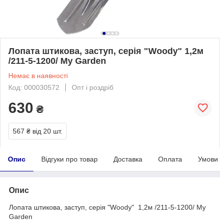
Лопата штикова, заступ, серія "Woody" 1,2м
/211-5-1200/ My Garden
Немає в наявності
Код: 000030572
Опт і роздріб
630
₴
567 ₴
від 20 шт.
Опис
Відгуки про товар
Доставка
Оплата
Умови
Опис
Лопата штикова, заступ, серія "Woody" 1,2м /211-5-1200/ My
Garden