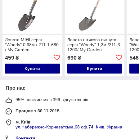
Лопата МІНІ серія
Лопата штикова вигнута
Лопа
"Woody" 0,68м / 211-1-680
серія "Woody" 1,2м /211-3-
"Woo
/ My Garden
1200/ My Garden
1200
459
690
546
₴
₴
Купити
Купити
Про нас
95% позитивних з 399 відгуків за рік
Працює з 30.11.2015
м. Київ
ул.Набережно-Корчеватська,68 оф.74, Київ, Україна
Контакти