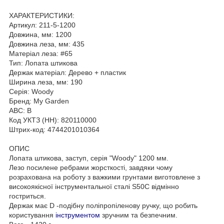
ХАРАКТЕРИСТИКИ:
Артикул: 211-5-1200
Довжина, мм: 1200
Довжина леза, мм: 435
Матеріал леза: #65
Тип: Лопата штикова
Держак матеріал: Дерево + пластик
Ширина леза, мм: 190
Серія: Woody
Бренд: My Garden
ABC: B
Код УКТЗ (НН): 820110000
Штрих-код: 4744201010364
ОПИС
Лопата штикова, заступ, серія "Woody" 1200 мм.
Лезо посилене ребрами жорсткості, завдяки чому
розрахована на роботу з важкими грунтами виготовлене з
високоякісної інструментальної сталі S50C відмінно
гостриться.
Держак має D -подібну поліпропіленову ручку, що робить
користування
інструментом
зручним та безпечним.