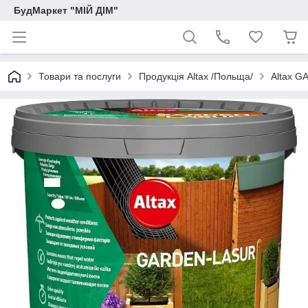
БудМаркет "МІЙ ДІМ"
Товари та послуги
Продукція Altax /Польща/
Altax G