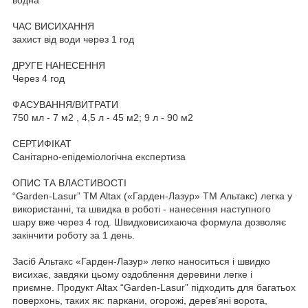
ЧАС ВИСИХАННЯ
захист від води через 1 год
ДРУГЕ НАНЕСЕННЯ
Через 4 год
ФАСУВАННЯ/ВИТРАТИ
750 мл - 7 м2 , 4,5 л - 45 м2; 9 л - 90 м2
СЕРТИФІКАТ
Санітарно-епідеміологічна експертиза
ОПИС ТА ВЛАСТИВОСТІ
“Garden-Lasur” TM Altax («Гарден-Лазур» TM Альтакс) легка у
використанні, та швидка в роботі - нанесення наступного
шару вже через 4 год. Швидковисихаюча формула дозволяє
закінчити роботу за 1 день.
Засіб Альтакс «Гарден-Лазур» легко наноситься і швидко
висихає, завдяки цьому оздоблення деревини легке і
приємне. Продукт Altax “Garden-Lasur” підходить для багатьох
поверхонь, таких як: паркани, огорожі, дерев’яні ворота,