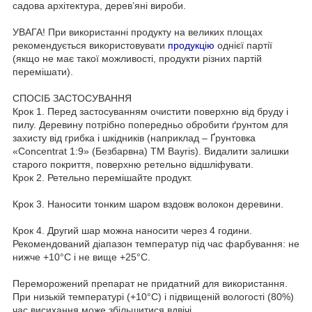
садова архітектура, дерев’яні вироби.
УВАГА! При використанні продукту на великих площах
рекомендується використовувати
продукцію
однієї партії
(якщо не має такої можливості, продукти різних партій
перемішати).
СПОСІБ ЗАСТОСУВАННЯ
Крок 1. Перед застосуванням очистити поверхню від бруду і
пилу. Деревину потрібно попередньо обробити ґрунтом для
захисту від грибка і шкідників (наприклад – Ґрунтовка
«Concentrat 1:9» (Безбарвна) TM Bayris). Видалити залишки
старого покриття, поверхню ретельно відшліфувати.
Крок 2. Ретельно перемішайте продукт.
Крок 3. Наносити тонким шаром вздовж волокон деревини.
Крок 4. Другий шар можна наносити через 4 години.
Рекомендований діапазон температур під час фарбування: не
нижче +10°C і не вище +25°C.
Переморожений препарат не придатний для використання.
При низькій температурі (+10°C) і підвищеній вологості (80%)
час висихання може збільшитися вдвічі.