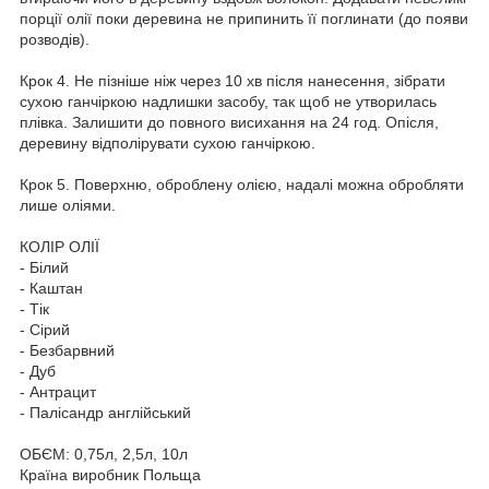
порції олії поки деревина не припинить її поглинати (до появи
розводів).
Крок 4. Не пізніше ніж через 10 хв після нанесення, зібрати
сухою ганчіркою надлишки засобу, так щоб не утворилась
плівка. Залишити до повного висихання на 24 год. Опісля,
деревину відполірувати сухою ганчіркою.
Крок 5. Поверхню, оброблену олією, надалі можна обробляти
лише оліями.
КОЛІР ОЛІЇ
- Білий
- Каштан
- Тік
- Сірий
- Безбарвний
- Дуб
- Антрацит
- Палісандр англійський
ОБЄМ: 0,75л, 2,5л, 10л
Країна виробник Польща