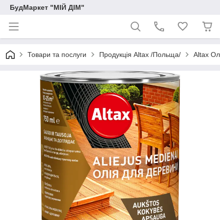
БудМаркет "МІЙ ДІМ"
Товари та послуги
Продукція Altax /Польща/
Altax О