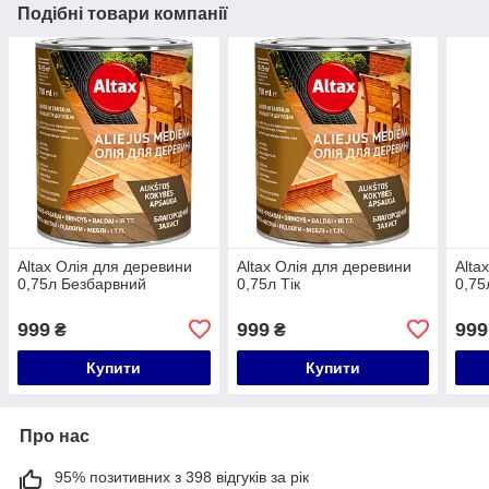
Подібні товари компанії
Altax Олія для деревини
Altax Олія для деревини
Alta
0,75л Безбарвний
0,75л Тік
0,75
999
999
999
₴
₴
Купити
Купити
Про нас
95% позитивних з 398 відгуків за рік