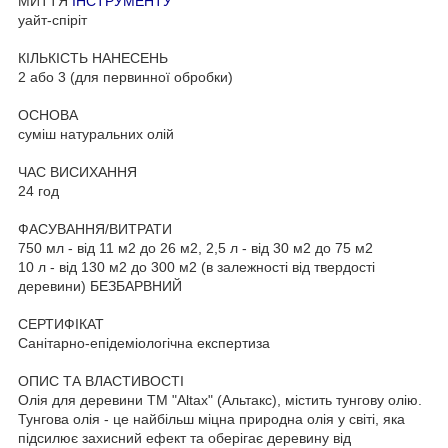
МИТТЯ
ІНСТРУМЕНТУ
уайт-спіріт
КІЛЬКІСТЬ НАНЕСЕНЬ
2 або 3 (для первинної обробки)
ОСНОВА
суміш натуральних олій
ЧАС ВИСИХАННЯ
24 год
ФАСУВАННЯ/ВИТРАТИ
750 мл - від 11 м2 до 26 м2, 2,5 л - від 30 м2 до 75 м2
10 л - від 130 м2 до 300 м2 (в залежності від твердості
деревини) БЕЗБАРВНИЙ
СЕРТИФІКАТ
Санітарно-епідеміологічна експертиза
ОПИС ТА ВЛАСТИВОСТІ
Олія для деревини TM "Altax" (Альтакс), містить тунгову олію.
Тунгова олія - це найбільш міцна природна олія у світі, яка
підсилює захисний ефект та оберігає деревину від