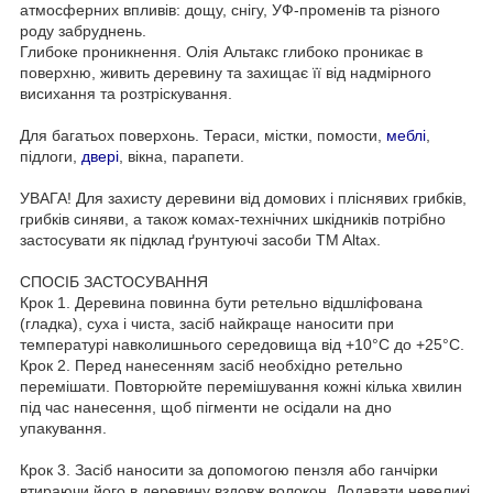
атмосферних впливів: дощу, снігу, УФ-променів та різного
роду забруднень.
Глибоке проникнення. Олія Альтакс глибоко проникає в
поверхню, живить деревину та захищає її від надмірного
висихання та розтріскування.
Для багатьох поверхонь. Тераси, містки, помости,
меблі
,
підлоги,
двері
, вікна, парапети.
УВАГА! Для захисту деревини від домових і пліснявих грибків,
грибків синяви, а також комах-технічних шкідників потрібно
застосувати як підклад ґрунтуючі засоби TM Altax.
СПОСІБ ЗАСТОСУВАННЯ
Крок 1. Деревина повинна бути ретельно відшліфована
(гладка), суха і чиста, засіб найкраще наносити при
температурі навколишнього середовища від +10°С до +25°С.
Крок 2. Перед нанесенням засіб необхідно ретельно
перемішати. Повторюйте перемішування кожні кілька хвилин
під час нанесення, щоб пігменти не осідали на дно
упакування.
Крок 3. Засіб наносити за допомогою пензля або ганчірки
втираючи його в деревину вздовж волокон. Додавати невеликі