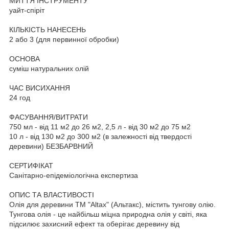
МИТТЯ ІНСТРУМЕНТУ
уайт-спіріт
КІЛЬКІСТЬ НАНЕСЕНЬ
2 або 3 (для первинної обробки)
ОСНОВА
суміш натуральних олій
ЧАС ВИСИХАННЯ
24 год
ФАСУВАННЯ/ВИТРАТИ
750 мл - від 11 м2 до 26 м2, 2,5 л - від 30 м2 до 75 м2
10 л - від 130 м2 до 300 м2 (в залежності від твердості
деревини) БЕЗБАРВНИЙ
СЕРТИФІКАТ
Санітарно-епідеміологічна експертиза
ОПИС ТА ВЛАСТИВОСТІ
Олія для деревини TM "Altax" (Альтакс), містить тунгову олію.
Тунгова олія - це найбільш міцна природна олія у світі, яка
підсилює захисний ефект та оберігає деревину від