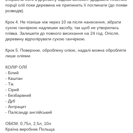
порції олії поки деревина не припинить її поглинати (до появи
розводів).
Крок 4. Не пізніше ніж через 10 хв після нанесення, зібрати
сухою ганчіркою надлишки засобу, так щоб не утворилась
плівка. Залишити до повного висихання на 24 год. Опісля,
деревину відполірувати сухою ганчіркою.
Крок 5. Поверхню, оброблену олією, надалі можна обробляти
лише оліями.
КОЛІР ОЛІЇ
- Білий
- Каштан
- Тік
- Сірий
- Безбарвний
- Дуб
- Антрацит
- Палісандр англійський
ОБЄМ: 0,75л, 2,5л, 10л
Країна виробник Польща