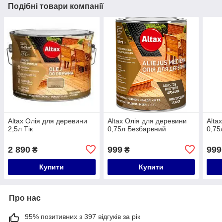
Подібні товари компанії
Altax Олія для деревини
Altax Олія для деревини
Alta
2,5л Тік
0,75л Безбарвний
0,75
2 890
999
999
₴
₴
Купити
Купити
Про нас
95% позитивних з 397 відгуків за рік