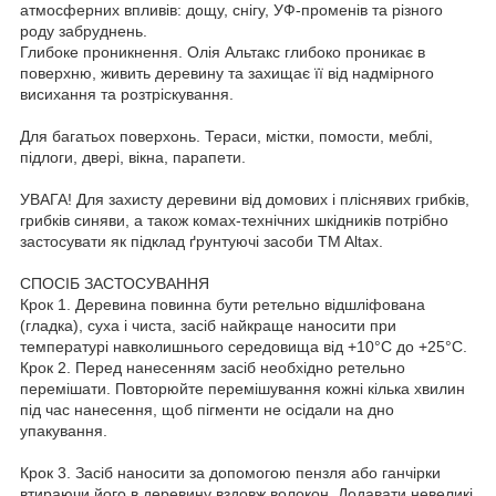
атмосферних впливів: дощу, снігу, УФ-променів та різного
роду забруднень.
Глибоке проникнення. Олія Альтакс глибоко проникає в
поверхню, живить деревину та захищає її від надмірного
висихання та розтріскування.
Для багатьох поверхонь. Тераси, містки, помости, меблі,
підлоги, двері, вікна, парапети.
УВАГА! Для захисту деревини від домових і пліснявих грибків,
грибків синяви, а також комах-технічних шкідників потрібно
застосувати як підклад ґрунтуючі засоби TM Altax.
СПОСІБ ЗАСТОСУВАННЯ
Крок 1. Деревина повинна бути ретельно відшліфована
(гладка), суха і чиста, засіб найкраще наносити при
температурі навколишнього середовища від +10°С до +25°С.
Крок 2. Перед нанесенням засіб необхідно ретельно
перемішати. Повторюйте перемішування кожні кілька хвилин
під час нанесення, щоб пігменти не осідали на дно
упакування.
Крок 3. Засіб наносити за допомогою пензля або ганчірки
втираючи його в деревину вздовж волокон. Додавати невеликі