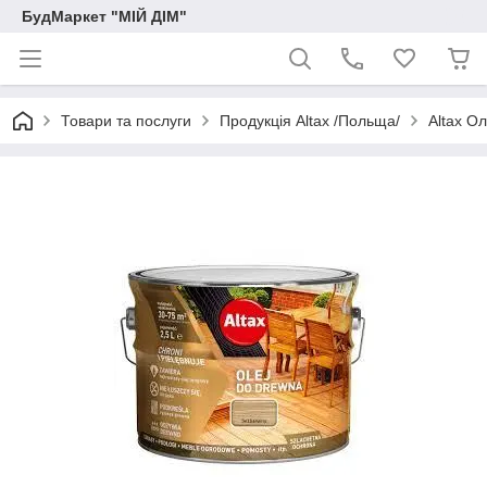
БудМаркет "МІЙ ДІМ"
Товари та послуги
Продукція Altax /Польща/
Altax О