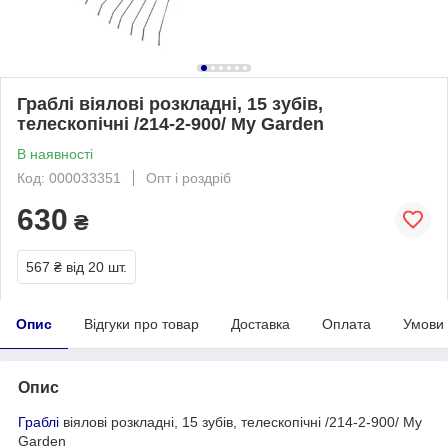
Граблі віялові розкладні, 15 зубів,
телескопічні /214-2-900/ My Garden
В наявності
Код: 000033351
Опт і роздріб
630
₴
567 ₴
від 20 шт.
Опис
Відгуки про товар
Доставка
Оплата
Умови
Опис
Граблі
віялові розкладні, 15 зубів, телескопічні /214-2-900/ My
Garden