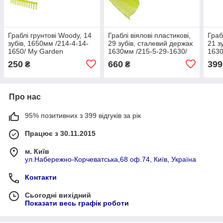
Граблі грунтові Woody, 14
Граблі віялові пластикові,
Граб
зубів, 1650мм /214-4-14-
29 зубів, сталевий держак
21 з
1650/ My Garden
1630мм /215-5-29-1630/
1630
My Garden
My 
250
660
399
₴
₴
Про нас
95% позитивних з 399 відгуків за рік
Працює з 30.11.2015
м. Київ
ул.Набережно-Корчеватська,68 оф.74, Київ, Україна
Контакти
Сьогодні вихідний
Показати весь графік роботи