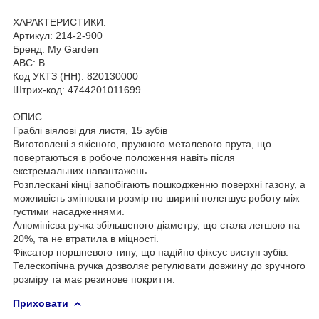
ХАРАКТЕРИСТИКИ:
Артикул: 214-2-900
Бренд: My Garden
ABC: B
Код УКТЗ (НН): 820130000
Штрих-код: 4744201011699
ОПИС
Граблі віялові для листя, 15 зубів
Виготовлені з якісного, пружного металевого прута, що
повертаються в робоче положення навіть після
екстремальних навантажень.
Розплескані кінці запобігають пошкодженню поверхні газону, а
можливість змінювати розмір по ширині полегшує роботу між
густими насадженнями.
Алюмінієва ручка збільшеного діаметру, що стала легшою на
20%, та не втратила в міцності.
Фіксатор поршневого типу, що надійно фіксує виступ зубів.
Телескопічна ручка дозволяє регулювати довжину до зручного
розміру та має резинове покриття.
Приховати