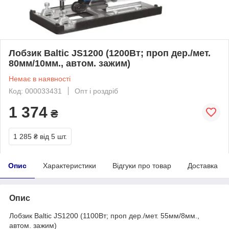
Лобзик Baltic JS1200 (1200Вт; проп дер./мет.
80мм/10мм., автом. зажим)
Немає в наявності
Код: 000033431
Опт і роздріб
1 374
₴
1 285 ₴
від 5 шт.
Опис
Характеристики
Відгуки про товар
Доставка
Опис
Лобзик Baltic JS1200 (1100Вт; проп дер./мет. 55мм/8мм.,
автом. зажим)