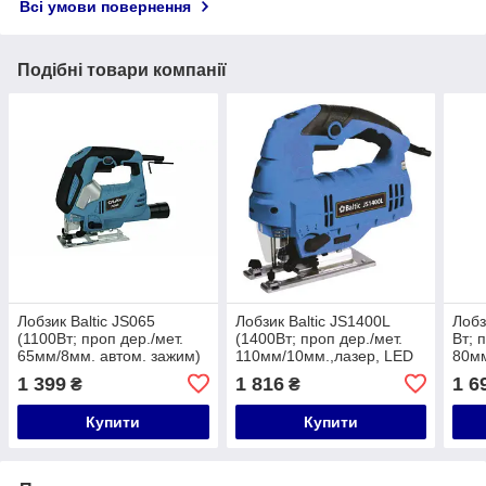
Всі умови повернення
Подібні товари компанії
Лобзик Baltic JS065
Лобзик Baltic JS1400L
Лобз
(1100Вт; проп дер./мет.
(1400Вт; проп дер./мет.
Вт; 
65мм/8мм. автом. зажим)
110мм/10мм.,лазер, LED
80мм
підсв., автом. зажим)
підс
1 399
1 816
1 6
₴
₴
Купити
Купити