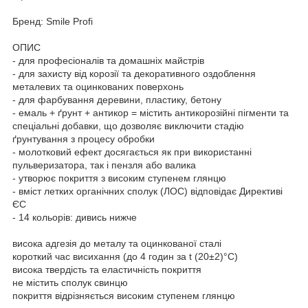
Бренд: Smile Profi
ОПИС
- для професіоналів та домашніх майстрів
- для захисту від корозії та декоративного оздоблення
металевих та оцинкованих поверхонь
- для фарбування деревини, пластику, бетону
- емаль + ґрунт + антикор = містить антикорозійні пігменти та
спеціальні добавки, що дозволяє виключити стадію
ґрунтування з процесу обробки
- молотковий ефект досягається як при використанні
пульверизатора, так і пензля або валика
- утворює покриття з високим ступенем глянцю
- вміст летких органічних сполук (ЛОС) відповідає Директиві
ЄС
- 14 кольорів: дивись нижче
висока адгезія до металу та оцинкованої сталі
короткий час висихання (до 4 годин за t (20±2)°C)
висока твердість та еластичність покриття
не містить сполук свинцю
покриття відрізняється високим ступенем глянцю