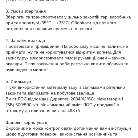
3. Умови зберігання
Зберігати та транспортувати у щільно закритій тарі виробника
при температурі -35°С ÷ +35°С. Оберігати від прямого
потрапляння сонячних променів та вологи.
4. Запобіжні заходи
Провітрювати приміщення. На робочому місці не палити, не
приймати їжу та не користуватися відкритим вогнем. Для
захисту рук використовувати гумові рукавиці, очей – захисні
окуляри. Після закінчення робіт ретельно вимити обличчя та
руки водою з милом!
5. Утилізація
Після використання матеріалу тару із залишками ретельно
закрити та відправити на побутове звалище.
Вміст ЛОС відповідає Директиві 2004/42/ЄC: підкатегорія i
(SB) 600/500 г/л. Максимальний вміст ЛОС у продукції в
готовому до вживання вигляді 498 г/л
Шановні користувачі
Виробник не може контролювати дотримання вами інструкцій
щодо підготовки поверхні, використання розчинника та