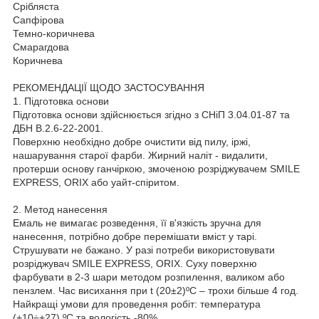
Срібляста
Сапфірова
Темно-коричнева
Смарагдова
Коричнева
РЕКОМЕНДАЦІЇ ЩОДО ЗАСТОСУВАННЯ
1. Підготовка основи
Підготовка основи здійснюється згідно з СНіП 3.04.01-87 та
ДБН В.2.6-22-2001.
Поверхню необхідно добре очистити від пилу, іржі,
нашарування старої фарби. Жирний наліт - видалити,
протерши основу ганчіркою, змоченою розріджувачем SMILE
EXPRESS, ORIX або уайт-спіритом.
2. Метод нанесення
Емаль не вимагає розведення, її в'язкість зручна для
нанесення, потрібно добре перемішати вміст у тарі.
Струшувати не бажано. У разі потреби використовувати
розріджувач SMILE EXPRESS, ORIX. Суху поверхню
фарбувати в 2-3 шари методом розпилення, валиком або
пензлем. Час висихання при t (20±2)ºС – трохи більше 4 год.
Найкращі умови для проведення робіт: температура
(+10÷+27) ºС та вологість -80%