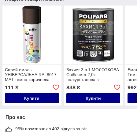
Спрей емаль
Захист 3 в 1 МОЛОТКОВА
Ема
УНІВЕРСАЛЬНА RAL8017
Срібляста 2,0кг
Темн
МАТ темно-коричнева
поліуретанова з
анти
0,4л/ NewTon
перламутровим ефектом
пер
111
838
992
₴
₴
Polifarb
ТМ 
Купити
Купити
Про нас
95% позитивних з 402 відгуків за рік