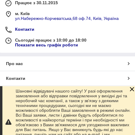
Працює з 30.11.2015
м. Київ
ул.Набережно-Корчеватська,68 оф.74, Київ, Україна
Контакти
Сьогодні працює з 10:00 до 18:00
Показати весь графік роботи
Про нас
Контакти
Шановні відвідувачі нашого сайту! У разі оформлення
Доставка та оплата
замовлення або відправки повідомлення у вихідні дні та
неробочий час компанії, а також у зв'язку з деякими
технічними процедурами, сьогодні ми не маємо
Графік роботи
можливості обробляти Ваші замовлення в режимі онлайн.
Всі Ваші заявки, листи і дзвінки будуть оброблятися по
можливості в найкоротші терміни і при необхідності ми
Повна версія сайту
обов'язково з Вами зв'яжемося для узгодження важливих
для Вас питань. Якщо у Вас виникнуть будь-які до нас
питання, пишіть нам на сайт або на e-mail, і ми