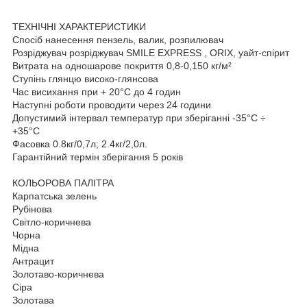
ТЕХНІЧНІ ХАРАКТЕРИСТИКИ
Спосіб нанесення пензель, валик, розпилювач
Розріджувач розріджувач SMILE EXPRESS , ORIX, уайт-спірит
Витрата на одношарове покриття 0,8-0,150 кг/м²
Ступінь глянцю високо-глянсова
Час висихання при + 20°С до 4 годин
Наступні роботи проводити через 24 години
Допустимий інтервал температур при зберіганні -35°С ÷
+35°С
Фасовка 0.8кг/0,7л; 2.4кг/2,0л.
Гарантійний термін зберігання 5 років
КОЛЬОРОВА ПАЛІТРА
Карпатська зелень
Рубінова
Світло-коричнева
Чорна
Мідна
Антрацит
Золотаво-коричнева
Сіра
Золотава