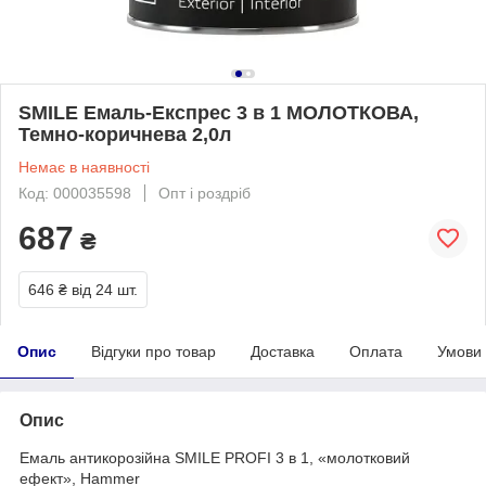
SMILE Емаль-Експрес 3 в 1 МОЛОТКОВА,
Темно-коричнева 2,0л
Немає в наявності
Код: 000035598
Опт і роздріб
687
₴
646 ₴
від 24 шт.
Опис
Відгуки про товар
Доставка
Оплата
Умови
Опис
Емаль антикорозійна SMILE PROFI 3 в 1, «молотковий
ефект», Наmmer