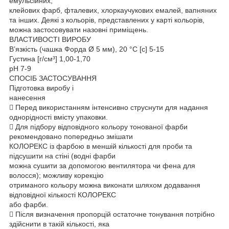
емульсійних,
клейових фарб, фталевих, хлоркаучукових емалей, вапняних
та інших. Деякі з кольорів, представлених у карті кольорів,
можна застосовувати назовні приміщень.
ВЛАСТИВОСТІ ВИРОБУ
В’язкість (чашка Форда Ø 5 мм), 20 °C [с] 5-15
Густина [г/см³] 1,00-1,70
pH 7-9
СПОСІБ ЗАСТОСУВАННЯ
Підготовка виробу і
нанесення
 Перед використанням інтенсивно струснути для надання
однорідності вмісту упаковки.
 Для підбору відповідного кольору тонованої фарби
рекомендовано попередньо змішати
КОЛОРЕКС із фарбою в меншій кількості для проби та
підсушити на стіні (водні фарби
можна сушити за допомогою вентилятора чи фена для
волосся); можливу корекцію
отриманого кольору можна виконати шляхом додавання
відповідної кількості КОЛОРЕКС
або фарби.
 Після визначення пропорцій остаточне тонування потрібно
здійснити в такій кількості, яка