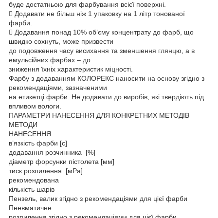
буде достатньою для фарбування всієї поверхні.
 Додавати не більш ніж 1 упаковку на 1 літр тонованої
фарби.
 Додавання понад 10% об’єму концентрату до фарб, що
швидко сохнуть, може призвести
до подовження часу висихання та зменшення глянцю, а в
емульсійних фарбах – до
зниження їхніх характеристик міцності.
Фарбу з додаванням КОЛОРЕКС наносити на основу згідно з
рекомендаціями, зазначеними
на етикетці фарби. Не додавати до виробів, які твердіють під
впливом вологи.
ПАРАМЕТРИ НАНЕСЕННЯ ДЛЯ КОНКРЕТНИХ МЕТОДІВ
МЕТОДИ
НАНЕСЕННЯ
в’язкість фарби [с]
додавання розчинника [%]
діаметр форсунки пістолета [мм]
тиск розпилення [мРa]
рекомендована
кількість шарів
Пензель, валик згідно з рекомендаціями для цієї фарби
Пневматичне
розпилення згідно з рекомендаціями для цієї фарби