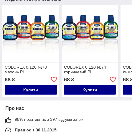
COLOREX 0,120 №73
COLOREX 0,120 №74
COL
махонь PL
коричневий PL
лим
68
68
68
₴
₴
Купити
Купити
Про нас
95% позитивних з 397 відгуків за рік
Працює з 30.11.2015