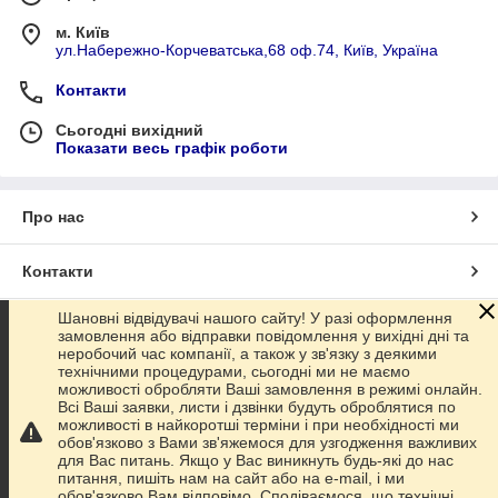
м. Київ
ул.Набережно-Корчеватська,68 оф.74, Київ, Україна
Контакти
Сьогодні вихідний
Показати весь графік роботи
Про нас
Контакти
Шановні відвідувачі нашого сайту! У разі оформлення
Доставка та оплата
замовлення або відправки повідомлення у вихідні дні та
неробочий час компанії, а також у зв'язку з деякими
технічними процедурами, сьогодні ми не маємо
Графік роботи
можливості обробляти Ваші замовлення в режимі онлайн.
Всі Ваші заявки, листи і дзвінки будуть оброблятися по
можливості в найкоротші терміни і при необхідності ми
Повна версія сайту
обов'язково з Вами зв'яжемося для узгодження важливих
для Вас питань. Якщо у Вас виникнуть будь-які до нас
питання, пишіть нам на сайт або на e-mail, і ми
Сайт створено на маркетплейсі
Prom.ua
обов'язково Вам відповімо. Сподіваємося, що технічні