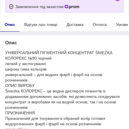
Замовлення під захистом
Опис
Відгуки про товар
Доставка
Оплата
Умови
Опис
УНІВЕРСАЛЬНИЙ ПІГМЕНТНИЙ КОНЦЕНТРАТ ŚNIEŻKA
КОЛОРЕКС №90 чорний
легкий у застосуванні
широка гама кольорів
універсальний – для водних фарб і фарб на основі
розчинників
ОПИС ВИРОБУ
Śnieżka КОЛОРЕКС – це водна дисперсія пігментів із
додаванням допоміжних засобів, які дозволяють поєднувати
концентрат із виробами як на водній основі, так і на основі
розчинників.
ПРИЗНАЧЕННЯ
Призначений для тонування в обраний колір готових
водорозчинних фарб і фарб на основі розчинників: