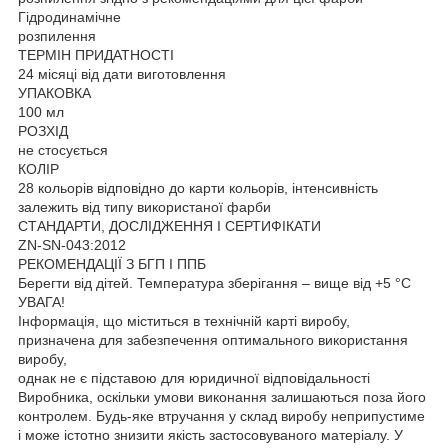
Гідродинамічне
розпилення
ТЕРМІН ПРИДАТНОСТІ
24 місяці від дати виготовлення
УПАКОВКА
100 мл
РОЗХІД
не стосується
КОЛІР
28 кольорів відповідно до карти кольорів, інтенсивність
залежить від типу використаної фарби
СТАНДАРТИ, ДОСЛІДЖЕННЯ І СЕРТИФІКАТИ
ZN-SN-043:2012
РЕКОМЕНДАЦІЇ З БГП І ППБ
Берегти від дітей. Температура зберігання – вище від +5 °C
УВАГА!
Інформація, що міститься в технічній карті виробу,
призначена для забезпечення оптимального використання
виробу,
однак не є підставою для юридичної відповідальності
Виробника, оскільки умови виконання залишаються поза його
контролем. Будь-яке втручання у склад виробу неприпустиме
і може істотно знизити якість застосовуваного матеріалу. У