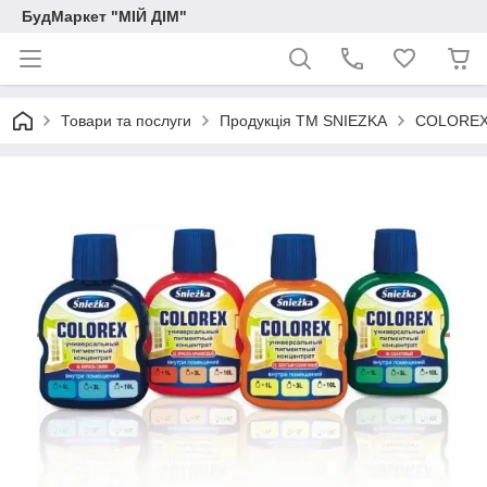
БудМаркет "МІЙ ДІМ"
Товари та послуги
Продукція ТМ SNIEZKA
COLOREX 