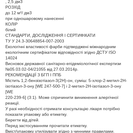
, 2,5 дм3
РОЗХІД
до 12 м²/ дм3
при одношаровому нанесенні
КОЛІР
білий
СТАНДАРТИ, ДОСЛІДЖЕННЯ І СЕРТИФІКАТИ
ТУ У 24.3-30648854-007-2003
Екологічні властивості фарби підтверджені міжнародним
екологічним сертифікатом відповідності згідно ДСТУ ISO
14024
Висновок державної санітарно-епідеміологічної експертизи
№05.03.02-04/21055 від 27.03.2014р.
РЕКОМЕНДАЦІЇ З БГП І ППБ
Містить 1,2-бензізотіазол-3(2H)-он, суміш: 5-хлор-2-метил-2H-
ізотіазол-3-ону [WE 247-500-7] і 2-метил-2H-ізотіазол-3-ону
[WE
220-239-6] (3:1). Може спричинити виникнення алергічної
реакції.
У разі необхідності отримати консультацію лікаря потрібно
показати упаковку або етикетку.
Берегти від дітей.
Перед застосуванням прочитати етикетку.
Вміст/упаковку утилізувати згідно з чинними правилами.