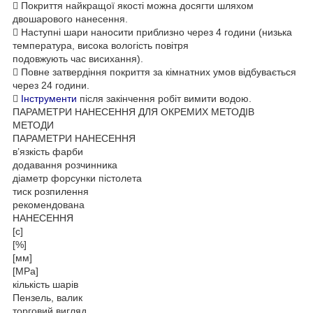
 Покриття найкращої якості можна досягти шляхом
двошарового нанесення.
 Наступні шари наносити приблизно через 4 години (низька
температура, висока вологість повітря
подовжують час висихання).
 Повне затвердіння покриття за кімнатних умов відбувається
через 24 години.

Інструменти
після закінчення робіт вимити водою.
ПАРАМЕТРИ НАНЕСЕННЯ ДЛЯ ОКРЕМИХ МЕТОДІВ
МЕТОДИ
ПАРАМЕТРИ НАНЕСЕННЯ
в’язкість фарби
додавання розчинника
діаметр форсунки пістолета
тиск розпилення
рекомендована
НАНЕСЕННЯ
[с]
[%]
[мм]
[MРa]
кількість шарів
Пензель, валик
торговий вигляд