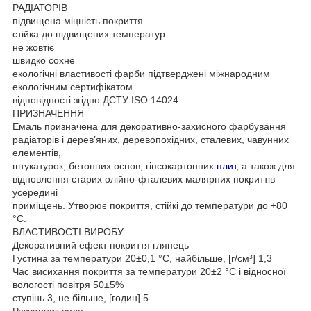
РАДІАТОРІВ
підвищена міцність покриття
стійка до підвищених температур
не жовтіє
швидко сохне
екологічні властивості фарби підтверджені міжнародним
екологічним сертифікатом
відповідності згідно ДСТУ ISO 14024
ПРИЗНАЧЕННЯ
Емаль призначена для декоративно-захисного фарбування
радіаторів і дерев’яних, деревопохідних, сталевих, чавунних
елементів,
штукатурок, бетонних основ, гіпсокартонних
плит
, а також для
відновлення старих олійно-фталевих малярних покриттів
усередині
приміщень. Утворює покриття, стійкі до температури до +80
°C.
ВЛАСТИВОСТІ ВИРОБУ
Декоративний ефект покриття глянець
Густина за температури 20±0,1 °C, найбільше, [г/см³] 1,3
Час висихання покриття за температури 20±2 °C і відносної
вологості повітря 50±5%
ступінь 3, не більше, [годин] 5
Розчинник вода