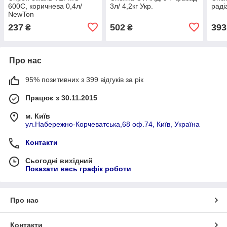
600С, коричнева 0,4л/
3л/ 4,2кг Укр.
раді
NewTon
237
502
393
₴
₴
Про нас
95% позитивних з 399 відгуків за рік
Працює з 30.11.2015
м. Київ
ул.Набережно-Корчеватська,68 оф.74, Київ, Україна
Контакти
Сьогодні вихідний
Показати весь графік роботи
Про нас
Контакти