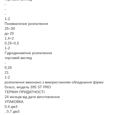
-
-
-
1-2
Пневматичне розпилення
25÷30
до 20
1,4÷2
0,25÷0,5
1-2
Гідродинамічне розпилення
торговий вигляд
-
0,26
21
1-2
розпилення виконано з використанням обладнання фірми
Graco, модель 395 ST PRO
ТЕРМІН ПРИДАТНОСТІ
24 місяців від дати виготовлення
УПАКОВКА
0,4 дм3
, 0,7 дм3