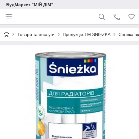
БудМаркет "МІЙ ДІМ"
Товари та послуги
Продукція ТМ SNIEZKA
Снєжка ак