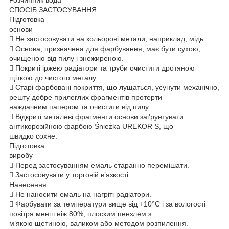
СПОСІБ ЗАСТОСУВАННЯ
Підготовка
основи
 Не застосовувати на кольорові метали, наприклад, мідь.
 Основа, призначена для фарбування, має бути сухою,
очищеною від пилу і знежиреною.
 Покриті іржею радіатори та труби очистити дротяною
щіткою до чистого металу.
 Старі фарбовані покриття, що лущаться, усунути механічно,
решту добре прилеглих фрагментів протерти
наждачним папером та очистити від пилу.
 Відкриті металеві фрагменти основи заґрунтувати
антикорозійною фарбою Śnieżka UREKOR S, що
швидко сохне.
Підготовка
виробу
 Перед застосуванням емаль старанно перемішати.
 Застосовувати у торговій в’язкості.
Нанесення
 Не наносити емаль на нагріті радіатори.
 Фарбувати за температури вище від +10°C i за вологості
повітря менш ніж 80%, плоским пензлем з
м’якою щетиною, валиком або методом розпилення.