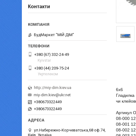
Контакти
БудМаркет "МІЙ ДІМ"
+380 (67) 332-24-49
Kyivstar
+380 (44) 209-75-24
Укртелеком
http://miy-dim.kiev.ua
6х6
miy-dim.kiev@ukr.net
Гладилка 
чи клейов
+380673322449
+380673322449
Артикул О
08-000 12
08-001 12
08-002 12
ул.Набережно-Корчеватська,68 оф.74,
Київ, Україна
08-003 12