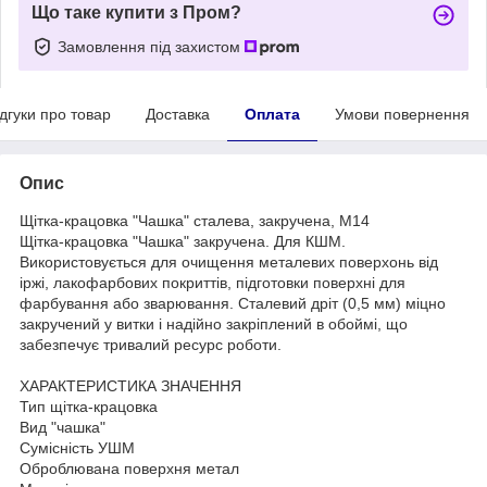
Що таке купити з Пром?
Замовлення під захистом
ідгуки про товар
Доставка
Оплата
Умови повернення
Опис
Щітка-крацовка "Чашка" сталева, закручена, М14
Щітка-крацовка "Чашка" закручена. Для КШМ.
Використовується для очищення металевих поверхонь від
іржі, лакофарбових покриттів, підготовки поверхні для
фарбування або зварювання. Сталевий дріт (0,5 мм) міцно
закручений у витки і надійно закріплений в обоймі, що
забезпечує тривалий ресурс роботи.
ХАРАКТЕРИСТИКА ЗНАЧЕННЯ
Тип щітка-крацовка
Вид "чашка"
Сумісність УШМ
Оброблювана поверхня метал