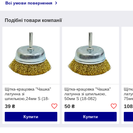
Всі умови повернення
Подібні товари компанії
Щітка-крацовка "Чашка"
Щітка-крацовка "Чашка"
Щітк
латунна зі
латунна зі шпилькою,
лату
шпилькою,24мм S (18-
50мм S (18-082)
75мм
081)
39
50
108
₴
₴
Купити
Купити