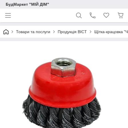
БудМаркет "МІЙ ДІМ"
Товари та послуги
Продукція ВІСТ
Щітка-крацовка "Ч