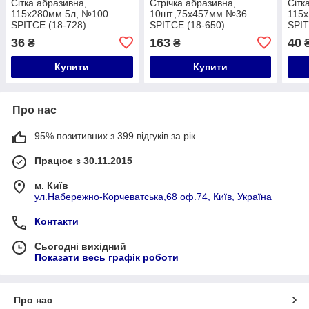
Сітка абразивна,
Стрічка абразивна,
Сітк
115х280мм 5л, №100
10шт.,75х457мм №36
115х
SPIТСЕ (18-728)
SPIТСЕ (18-650)
SPIТ
36
163
40
₴
₴
Купити
Купити
Про нас
95% позитивних з 399 відгуків за рік
Працює з 30.11.2015
м. Київ
ул.Набережно-Корчеватська,68 оф.74, Київ, Україна
Контакти
Сьогодні вихідний
Показати весь графік роботи
Про нас