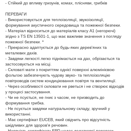
- Стійкий до впливу гризунів, комах, плісняви, грибків
ПЕРЕВАГИ
- Використовується для теплоізоляції, звукоізоляції,
формування акустичного середовища та пожежної безпеки.
- Матеріал відноситься до матеріалів класу А1 (негорючі)
згідно з TS EN 13501-1, що має важливе значення з погляду
пожежної безпеки. *
- Прекрасно адаптується до будь-яких дерев'яних та
металевих дахів.
- Завдяки легкості легко піднімається на дах, обрізається та
застосовується на місці.
- Скловаті мати з покриттям однієї поверхні алюмінієвою
фольгою забезпечують чудову звуко- та теплоізоляцію
повітроводів систем кондиціювання повітря та вентиляції.
- Через особливості скловати не рветься і не створює відходів
у процесі застосування.
- Чи не псується, не гниє з часом, не призводить до
формування грибка.
- Не псується завдяки натуральному складу, зручний у
використанні.
- Має сертифікат EUCEB, який свідчить про відсутність
шкідливих для здоров'я речовин.
- Наявність сертифікату EPD надає додаткової переваги