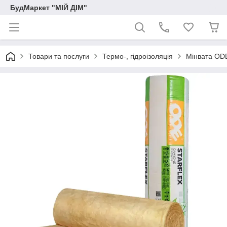
БудМаркет "МІЙ ДІМ"
Товари та послуги
Термо-, гідроізоляція
Мінвата ODE