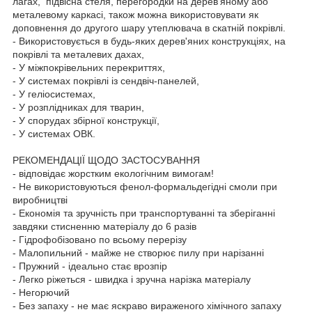
лагах, підвісна стеля, перегородки на дерев'яному або
металевому каркасі, також можна використовувати як
доповнення до другого шару утеплювача в скатній покрівлі.
- Використовується в будь-яких дерев'яних конструкціях, на
покрівлі та металевих дахах,
- У міжпокрівельних перекриттях,
- У системах покрівлі із сендвіч-панелей,
- У геліосистемах,
- У розплідниках для тварин,
- У спорудах збірної конструкції,
- У системах ОВК.
РЕКОМЕНДАЦІЇ ЩОДО ЗАСТОСУВАННЯ
- відповідає жорстким екологічним вимогам!
- Не використовуються фенол-формальдегідні смоли при
виробництві
- Економія та зручність при транспортуванні та зберіганні
завдяки стисненню матеріалу до 6 разів
- Гідрофобізовано по всьому перерізу
- Малопильний - майже не створює пилу при нарізанні
- Пружний - ідеально стає врозпір
- Легко ріжеться - швидка і зручна нарізка матеріалу
- Негорючий
- Без запаху - не має яскраво вираженого хімічного запаху