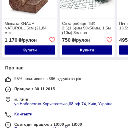
Мінвата KNAUF
Сітка рябиця ПВХ
Піч-
NATUROLL 5см (21,84
2,5(1,6)мм 50х50мм, 1,5м
13.5
м.кв.;
(10м) Зелена
50х1200х9100мм/2шт)
огороджувальна
1 170
750
495
₴/рулон
₴/рулон
Купити
Купити
Про нас
95% позитивних з 396 відгуків за рік
Працює з 30.11.2015
м. Київ
ул.Набережно-Корчеватська,68 оф.74, Київ, Україна
Контакти
Сьогодні працює з 10:00 до 18:00