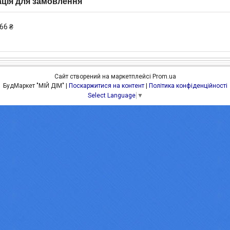
ція для замовлення
66 ₴
Сайт створений на маркетплейсі
Prom.ua
БудМаркет "МІЙ ДІМ" |
Поскаржитися на контент
|
Політика конфіденційності
Select Language
▼