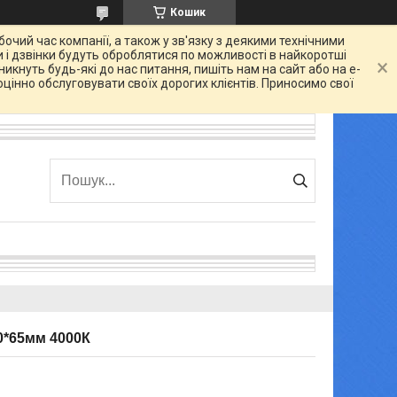
Кошик
очий час компанії, а також у зв'язку з деякими технічними
 і дзвінки будуть оброблятися по можливості в найкоротші
икнуть будь-які до нас питання, пишіть нам на сайт або на e-
цінно обслуговувати своїх дорогих клієнтів. Приносимо свої
0*65мм 4000К