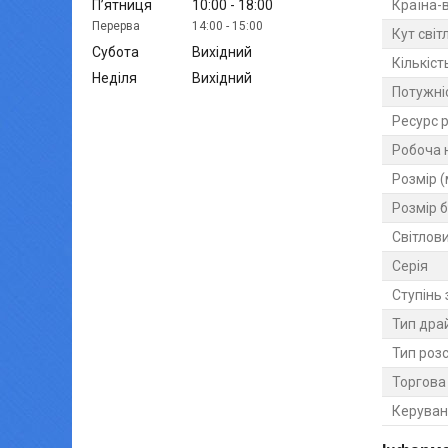
Країна-
Пʼятниця
10:00
18:00
14:00
15:00
Кут світ
Субота
Вихідний
Кількіст
Неділя
Вихідний
Потужніс
Ресурс 
Робоча 
Розмір 
Розмір б
Світлови
Серія
Ступінь 
Тип дра
Тип роз
Торгова
Керуван