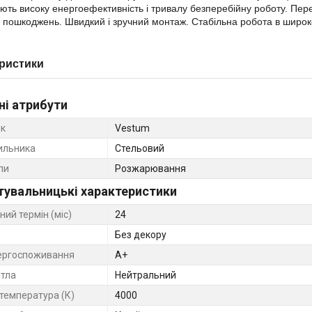
ють високу енергоефективність і тривалу безперебійну роботу. Пере
о пошкоджень. Швидкий і зручний монтаж. Стабільна робота в широк
ристики
ні атрибути
к
Vestum
тильника
Стельовий
пи
Розжарювання
тувальницькі характеристики
ний термін (міс)
24
Без декору
ергоспоживання
A+
ітла
Нейтральний
 температура (К)
4000