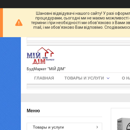
Шановні відвідувачі нашого сайту! У разі оформл
процедурами, сьогодні ми не маємо можливості о
терміни і при необхідності ми обов'язково з Вами 
mail, і ми обов'язково Вам відповімо. Сподіваємо
БудМаркет "МІЙ ДІМ"
ГЛАВНАЯ
ТОВАРЫ И УСЛУГИ
О Н
Товары и услуги