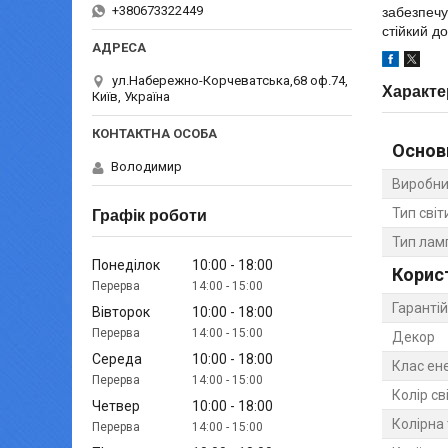
+380673322449
забезпечу
стійкий д
ул.Набережно-Корчеватська,68 оф.74,
Характе
Київ, Україна
Основ
Володимир
Виробни
Тип сві
Графік роботи
Тип лам
Понеділок
10:00
18:00
Корис
14:00
15:00
Гарантій
Вівторок
10:00
18:00
14:00
15:00
Декор
Середа
10:00
18:00
Клас ен
14:00
15:00
Колір св
Четвер
10:00
18:00
Колірна
14:00
15:00