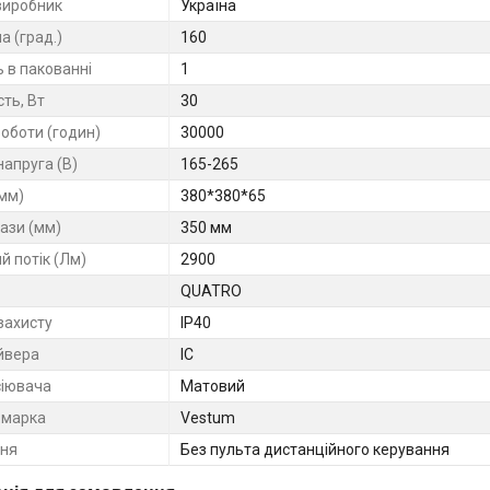
виробник
Україна
ла (град.)
160
ь в пакованні
1
ть, Вт
30
роботи (годин)
30000
напруга (В)
165-265
(мм)
380*380*65
ази (мм)
350 мм
й потік (Лм)
2900
QUATRO
захисту
IP40
йвера
IC
сіювача
Матовий
 марка
Vestum
ня
Без пульта дистанційного керування