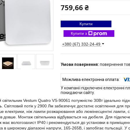
759,66 ₴
Купити
Купити з
+380 (67) 332-24-49
повернення тов
У компанії підключені електронні п
покидаючи сайту.
 світильник Vestum Quatro VS-90061 потужністю 30Вт ідеально підх
. Світловий потік у 2900 Лм забезпечує достатнє освітлення для
е електрики, ніж лампи розжарювання або люмінесцентні лампи, світ
зів довше. Монтаж світильника відбувається на дюбеля. Для підклю
к має вологозахист IP40 і рекомендується до установки в приміщенн
ка в широкому діапазоні напруги, 165-265В, і запобігає пульсації. У 