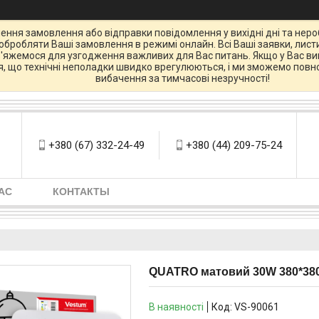
ення замовлення або відправки повідомлення у вихідні дні та нероб
бробляти Ваші замовлення в режимі онлайн. Всі Ваші заявки, листи
зв'яжемося для узгодження важливих для Вас питань. Якщо у Вас вин
ся, що технічні неполадки швидко врегулюються, і ми зможемо повно
вибачення за тимчасові незручності!
+380 (67) 332-24-49
+380 (44) 209-75-24
АС
КОНТАКТЫ
QUATRO матовий 30W 380*38
В наявності
Код:
VS-90061