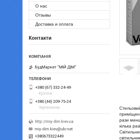
О нас
Отзывы
Доставка и оплата
Контакти
БудМаркет "МІЙ ДІМ"
+380 (67) 332-24-49
Kyivstar
+380 (44) 209-75-24
Укртелеком
Стельовий
приміщень
рази менш
http://miy-dim.kiev.ua
кілька ра
miy-dim.kiev@ukr.net
Світильни
+380673322449
світильни