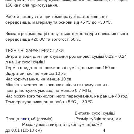
150 хв після приготування.
Роботи виконувати при температурі навколишнього
середовища, матеріалу та основи від +5 ºС до +30 ºС.
Вказані рекомендації стосуються температури навколишнього
середовища +20 0С та вологості 60 %.
ТЕХНІЧНІ ХАРАКТЕРИСТИКИ
Витрати води для приготування розчинової суміші 0,22 – 0,24
л на 1кг сухої суміші
Термін придатності розчинової суміші, не менше 150 хв
Відкритий час, не менше 10 хв
Час коригування, не менше 10 хв
Міцність зчеплення з основою після витримування в
повітряно-сухих умовах, не менше 0,7 МПа
Час можливого технологічного пересування, не раніше 48 год
Температура виконання робіт +5 ºС ¸ +30 ºС
Витрати сухої суміші
Площа
плит
, м² (розмір) Розмір зубців терки, мм
Розрахункова витрата сухої суміші, кг/м2
до 0,01 (10х10 см) 4