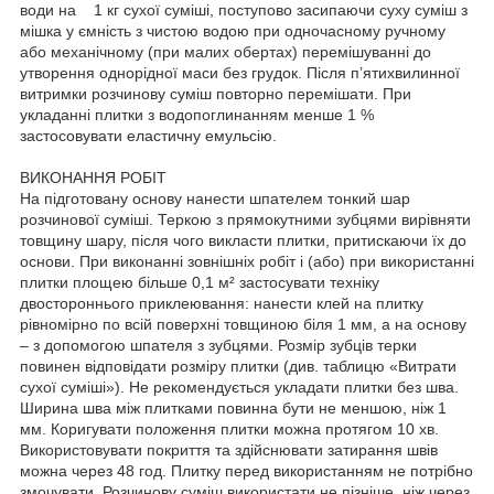
води на 1 кг сухої суміші, поступово засипаючи суху суміш з
мішка у ємність з чистою водою при одночасному ручному
або механічному (при малих обертах) перемішуванні до
утворення однорідної маси без грудок. Після п’ятихвилинної
витримки розчинову суміш повторно перемішати. При
укладанні плитки з водопоглинанням менше 1 %
застосовувати еластичну емульсію.
ВИКОНАННЯ РОБІТ
На підготовану основу нанести шпателем тонкий шар
розчинової суміші. Теркою з прямокутними зубцями вирівняти
товщину шару, після чого викласти плитки, притискаючи їх до
основи. При виконанні зовнішніх робіт і (або) при використанні
плитки площею більше 0,1 м² застосувати техніку
двостороннього приклеювання: нанести клей на плитку
рівномірно по всій поверхні товщиною біля 1 мм, а на основу
– з допомогою шпателя з зубцями. Розмір зубців терки
повинен відповідати розміру плитки (див. таблицю «Витрати
сухої суміші»). Не рекомендується укладати плитки без шва.
Ширина шва між плитками повинна бути не меншою, ніж 1
мм. Коригувати положення плитки можна протягом 10 хв.
Використовувати покриття та здійснювати затирання швів
можна через 48 год. Плитку перед використанням не потрібно
змочувати. Розчинову суміш використати не пізніше, ніж через