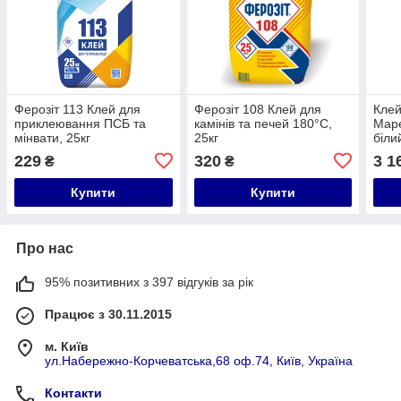
Ферозіт 113 Клей для
Ферозіт 108 Клей для
Клей
приклеювання ПСБ та
камінів та печей 180°C,
Mape
мінвати, 25кг
25кг
біли
полі
229
320
3 1
₴
₴
укла
плит
Купити
Купити
Про нас
95% позитивних з 397 відгуків за рік
Працює з 30.11.2015
м. Київ
ул.Набережно-Корчеватська,68 оф.74, Київ, Україна
Контакти