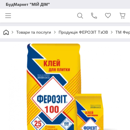
БудМаркет "МІЙ ДІМ"
Товари та послуги
Продукція ФЕРОЗІТ ТзОВ
ТМ Фер