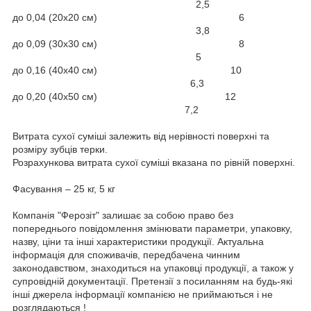
2,5
до 0,04 (20х20 см) 6
3,8
до 0,09 (30х30 см) 8
5
до 0,16 (40х40 см) 10
6,3
до 0,20 (40х50 см) 12
7,2
Витрата сухої суміші залежить від нерівності поверхні та
розміру зубців терки.
Розрахункова витрата сухої суміші вказана по рівній поверхні.
Фасування – 25 кг, 5 кг
Компанія "Ферозіт" залишає за собою право без
попереднього повідомлення змінювати параметри, упаковку,
назву, ціни та інші характеристики продукції. Актуальна
інформація для споживачів, передбачена чинним
законодавством, знаходиться на упаковці продукції, а також у
супровідній документації. Претензії з посиланням на будь-які
інші джерела інформації компанією не приймаються і не
розглядаються !