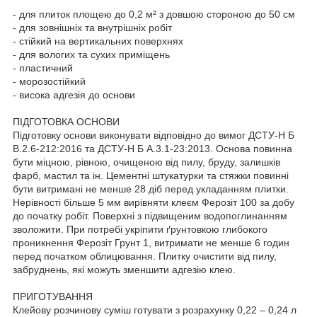
- для плиток площею до 0,2 м² з довшою стороною до 50 см
- для зовнішніх та внутрішніх робіт
- стійкий на вертикальних поверхнях
- для вологих та сухих приміщень
- пластичний
- морозостійкий
- висока адгезія до основи
ПІДГОТОВКА ОСНОВИ
Підготовку основи виконувати відповідно до вимог ДСТУ-Н Б
В.2.6-212:2016 та ДСТУ-Н Б А.3.1-23:2013. Основа повинна
бути міцною, рівною, очищеною від пилу, бруду, залишків
фарб, мастил та ін. Цементні штукатурки та стяжки повинні
бути витримані не менше 28 діб перед укладанням плитки.
Нерівності більше 5 мм вирівняти клеєм Ферозіт 100 за добу
до початку робіт. Поверхні з підвищеним водопоглинанням
зволожити. При потребі укріпити ґрунтовкою глибокого
проникнення Ферозіт Грунт 1, витримати не менше 6 годин
перед початком облицювання. Плитку очистити від пилу,
забруднень, які можуть зменшити адгезію клею.
ПРИГОТУВАННЯ
Клейову розчинову суміш готувати з розрахунку 0,22 – 0,24 л