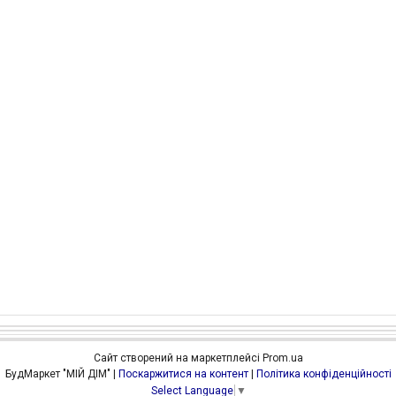
Сайт створений на маркетплейсі
Prom.ua
БудМаркет "МІЙ ДІМ" |
Поскаржитися на контент
|
Політика конфіденційності
Select Language
▼