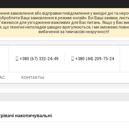
ення замовлення або відправки повідомлення у вихідні дні та нероб
бробляти Ваші замовлення в режимі онлайн. Всі Ваші заявки, листи
зв'яжемося для узгодження важливих для Вас питань. Якщо у Вас вин
ся, що технічні неполадки швидко врегулюються, і ми зможемо повно
вибачення за тимчасові незручності!
+380 (67) 332-24-49
+380 (44) 209-75-24
АС
КОНТАКТЫ
рівачі накопичувальні