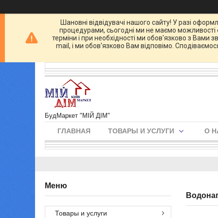
Шановні відвідувачі нашого сайту! У разі оформл
процедурами, сьогодні ми не маємо можливості о
терміни і при необхідності ми обов'язково з Вами 
mail, і ми обов'язково Вам відповімо. Сподіваємо
БудМаркет "МІЙ ДІМ"
ГЛАВНАЯ
ТОВАРЫ И УСЛУГИ
О Н
Водонаг
Товары и услуги