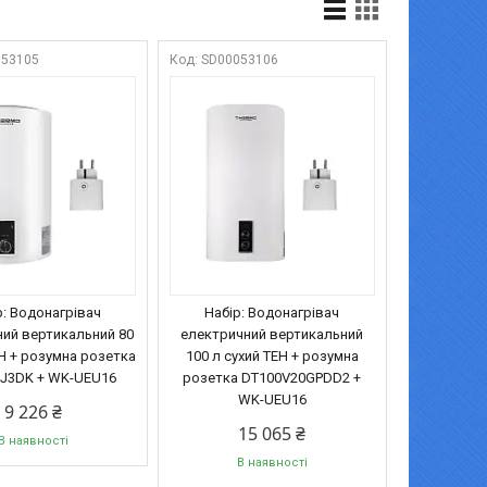
053105
SD00053106
р: Водонагрівач
Набір: Водонагрівач
ий вертикальний 80
електричний вертикальний
ЕН + розумна розетка
100 л сухий ТЕН + розумна
J3DK + WK-UEU16
розетка DT100V20GPDD2 +
WK-UEU16
9 226 ₴
15 065 ₴
В наявності
В наявності