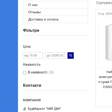
О нас
Отзывы
SD0
Доставка и оплата
Фільтри
Ціна
Наявність
Наб
В наявності
6
електри
л сухий 
Контакти
D50V2
БудМаркет "МІЙ ДІМ"