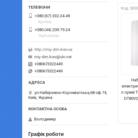
SD0
+380 (67) 332-24-49
Kyivstar
+380 (44) 209-75-24
Укртелеком
http://miy-dim.kiev.ua
miy-dim.kiev@ukr.net
+380673322449
+380673322449
Наб
електри
л сухий 
ул.Набережно-Корчеватська,68 оф.74,
Київ, Україна
DT80V2
Володимир
Графік роботи