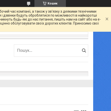
Кошик
очий час компанії, а також у зв'язку з деякими технічними
 і дзвінки будуть оброблятися по можливості в найкоротші
икнуть будь-які до нас питання, пишіть нам на сайт або на e-
цінно обслуговувати своїх дорогих клієнтів. Приносимо свої