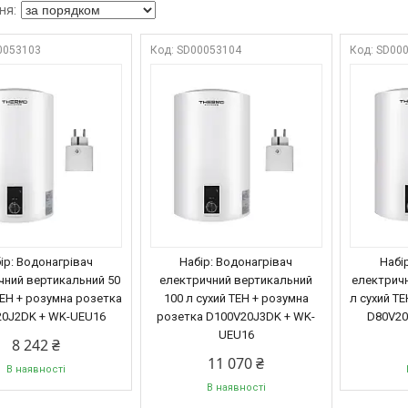
0053103
SD00053104
SD00
ір: Водонагрівач
Набір: Водонагрівач
Набі
чний вертикальний 50
електричний вертикальний
електричн
ТЕН + розумна розетка
100 л сухий ТЕН + розумна
л сухий Т
0J2DK + WK-UEU16
розетка D100V20J3DK + WK-
D80V20
UEU16
8 242 ₴
11 070 ₴
В наявності
В наявності