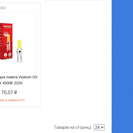
8302
дна лампа Vestum G9
 4500K 220V
70,07 ₴
ає в наявності