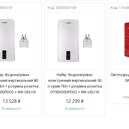
0053107
SD00053108
1-VS-
ір: Водонагрівач
Набір: Водонагрівач
Світлодіо
чний вертикальний 80
електричний вертикальний 50
5W
ТЕН + розумна розетка
л сухий ТЕН + розумна розетка
0GPDD2 + WK-UEU16
DT50V20GPDD2 + WK-UEU16
Нем
13 528 ₴
12 299 ₴
В наявності
В наявності