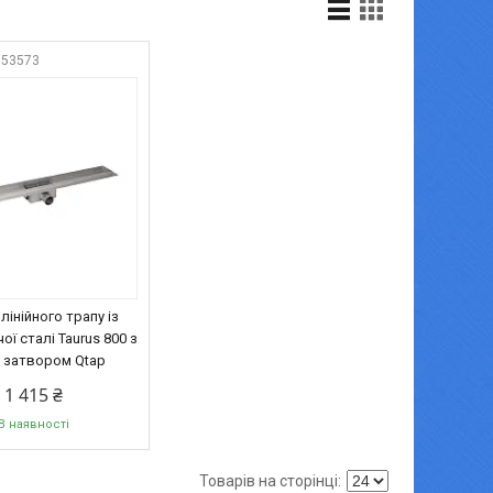
053573
лінійного трапу із
ї сталі Taurus 800 з
 затвором Qtap
1 415 ₴
В наявності