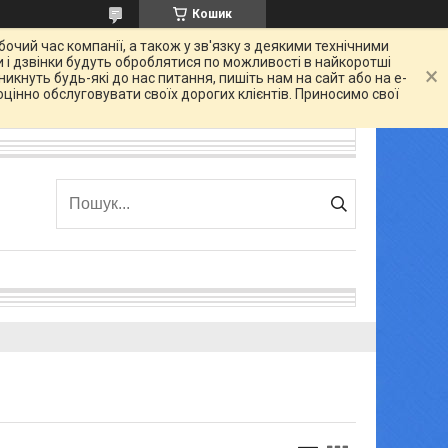
Кошик
очий час компанії, а також у зв'язку з деякими технічними
 і дзвінки будуть оброблятися по можливості в найкоротші
икнуть будь-які до нас питання, пишіть нам на сайт або на e-
цінно обслуговувати своїх дорогих клієнтів. Приносимо свої