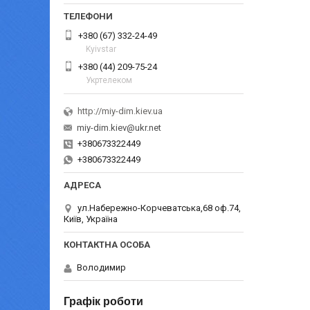
+380 (67) 332-24-49
Kyivstar
+380 (44) 209-75-24
Укртелеком
http://miy-dim.kiev.ua
miy-dim.kiev@ukr.net
+380673322449
+380673322449
ул.Набережно-Корчеватська,68 оф.74,
Київ, Україна
Володимир
Графік роботи