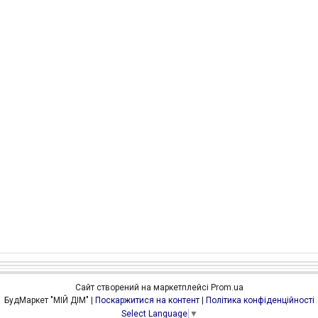
Сайт створений на маркетплейсі
Prom.ua
БудМаркет "МІЙ ДІМ" |
Поскаржитися на контент
|
Політика конфіденційності
Select Language
▼