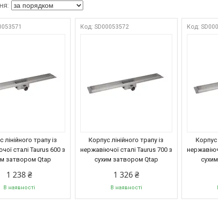
0053571
SD00053572
SD00
 лінійного трапу із
Корпус лінійного трапу із
Корпус 
чої сталі Taurus 600 з
нержавіючої сталі Taurus 700 з
нержавіючо
им затвором Qtap
сухим затвором Qtap
сухим
1 238 ₴
1 326 ₴
В наявності
В наявності