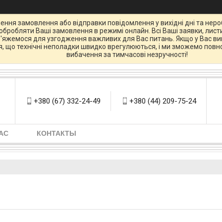
ення замовлення або відправки повідомлення у вихідні дні та нероб
бробляти Ваші замовлення в режимі онлайн. Всі Ваші заявки, листи
зв'яжемося для узгодження важливих для Вас питань. Якщо у Вас вин
ся, що технічні неполадки швидко врегулюються, і ми зможемо повно
вибачення за тимчасові незручності!
+380 (67) 332-24-49
+380 (44) 209-75-24
АС
КОНТАКТЫ