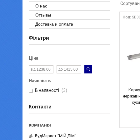
О нас
Отзывы
SD0
Доставка и оплата
Фільтри
Ціна
Наявність
Корпус
В наявності
3
нержавію
сух
Контакти
БудМаркет "МІЙ ДІМ"