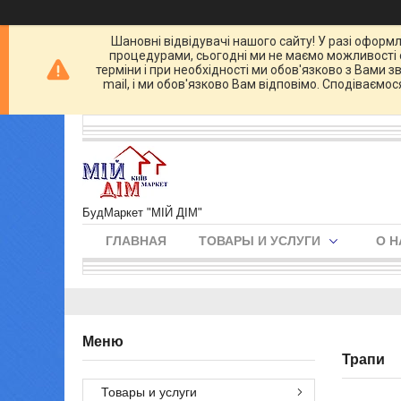
Шановні відвідувачі нашого сайту! У разі оформл
процедурами, сьогодні ми не маємо можливості о
терміни і при необхідності ми обов'язково з Вами 
mail, і ми обов'язково Вам відповімо. Сподіваємо
БудМаркет "МІЙ ДІМ"
ГЛАВНАЯ
ТОВАРЫ И УСЛУГИ
О Н
Трапи
Товары и услуги