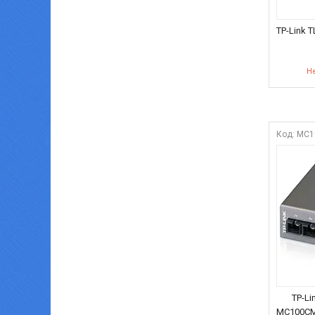
TP-Link 
Не
MC1
TP-Li
MC100CM