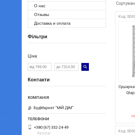
О нас
Отзывы
SD0
Доставка и оплата
Фільтри
Ціна
Контакти
Сушарка
Qtap 
БудМаркет "МІЙ ДІМ"
Не
+380 (67) 332-24-49
SD0
Kyivstar