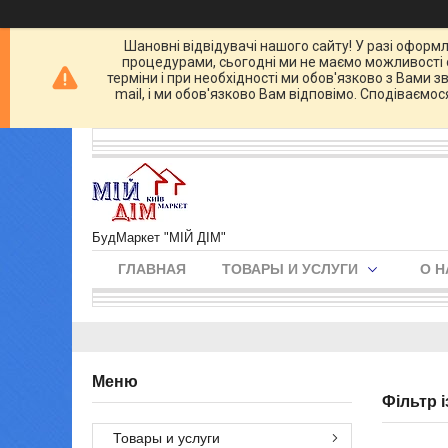
Шановні відвідувачі нашого сайту! У разі оформл
процедурами, сьогодні ми не маємо можливості о
терміни і при необхідності ми обов'язково з Вами 
mail, і ми обов'язково Вам відповімо. Сподіваємо
БудМаркет "МІЙ ДІМ"
ГЛАВНАЯ
ТОВАРЫ И УСЛУГИ
О Н
Фільтр і
Товары и услуги