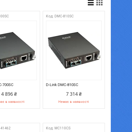
700SC
DMC-810SC
C-700SC
D-Link DMC-810SC
4 896 ₴
7 314 ₴
ає в наявності
Немає в наявності
041462
MC110CS