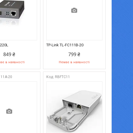
C220L
TP-Link TL-FC111B-20
849 ₴
799 ₴
ає в наявності
Немає в наявності
111A-20
RBFTC11