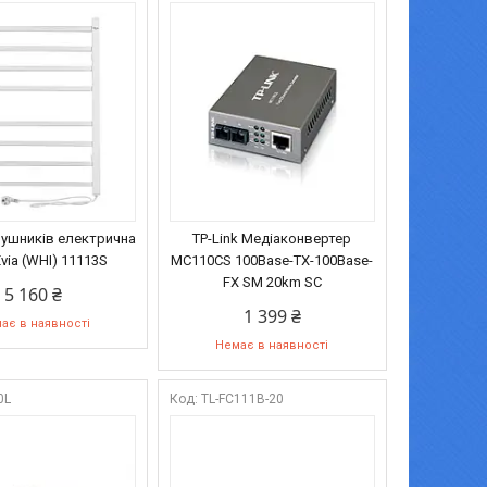
ушників електрична
TP-Link Медiаконвертер
via (WHI) 11113S
MC110CS 100Base-TX-100Base-
FX SM 20km SC
5 160 ₴
1 399 ₴
ає в наявності
Немає в наявності
0L
TL-FC111B-20