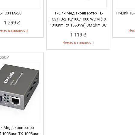
TL-FC311A-20
TP-Link Медіаконвертер TL-
TP-Link TL
FC311B-2 10/100/1000 WDM (TX
1 299 ₴
1310nm RX 1550nm) SM 2km SC
має в наявності
Нем
1 119 ₴
Немає в наявності
00CM
nk Медіаконвертер
 100Base-TX-100Base-