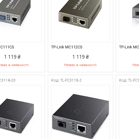
MC111CS
TP-Link MC112CS
TP-Link M
1 119 ₴
1 119 ₴
має в наявності
Немає в наявності
Нем
C311A-20
TL-FC311B-2
TL-FC