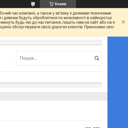
Кошик
очий час компанії, а також у зв'язку з деякими технічними
 і дзвінки будуть оброблятися по можливості в найкоротші
икнуть будь-які до нас питання, пишіть нам на сайт або на e-
цінно обслуговувати своїх дорогих клієнтів. Приносимо свої