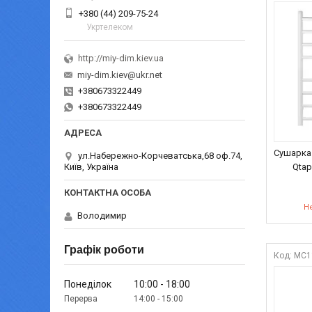
+380 (44) 209-75-24
Укртелеком
http://miy-dim.kiev.ua
miy-dim.kiev@ukr.net
+380673322449
+380673322449
Сушарка
ул.Набережно-Корчеватська,68 оф.74,
Київ, Україна
Qtap
Не
Володимир
Графік роботи
MC1
Понеділок
10:00
18:00
14:00
15:00