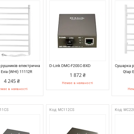
 рушників електрична
D-Link DMC-F20SC-BXD
Сушарка р
 Evia (WHI) 11112R
Qtap E
1 872 ₴
4 245 ₴
Немає в наявності
має в наявності
Нем
11CS
MC112CS
MC22