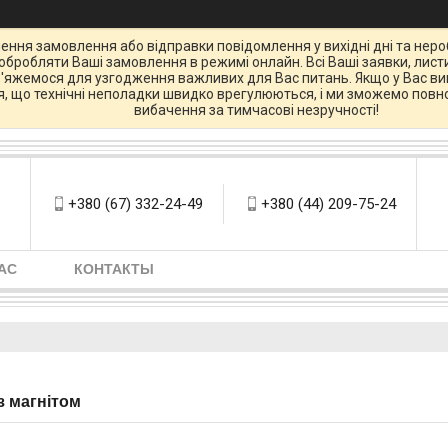
ення замовлення або відправки повідомлення у вихідні дні та нероб
бробляти Ваші замовлення в режимі онлайн. Всі Ваші заявки, листи
зв'яжемося для узгодження важливих для Вас питань. Якщо у Вас вин
ся, що технічні неполадки швидко врегулюються, і ми зможемо повно
вибачення за тимчасові незручності!
+380 (67) 332-24-49
+380 (44) 209-75-24
АС
КОНТАКТЫ
з магнітом