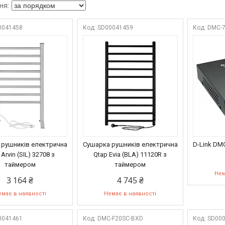
0041458
SD00041459
DMC-
 рушників електрична
Сушарка рушників електрична
D-Link DM
Arvin (SIL) 32708 з
Qtap Evia (BLA) 11120R з
таймером
таймером
Нем
3 164 ₴
4 745 ₴
має в наявності
Немає в наявності
0041461
DMC-F20SC-BXD
SD00