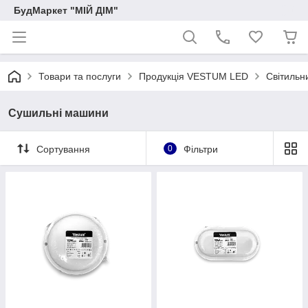
БудМаркет "МІЙ ДІМ"
Товари та послуги
Продукція VESTUM LED
Світильн
Сушильні машини
Сортування
0
Фільтри