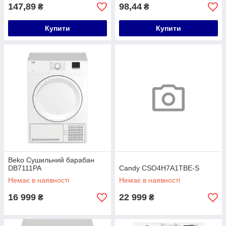
147,89
98,44
₴
₴
Купити
Купити
Beko Сушильний барабан
DB7111PA
Candy CSO4H7A1TBE-S
Немає в наявності
Немає в наявності
16 999
22 999
₴
₴