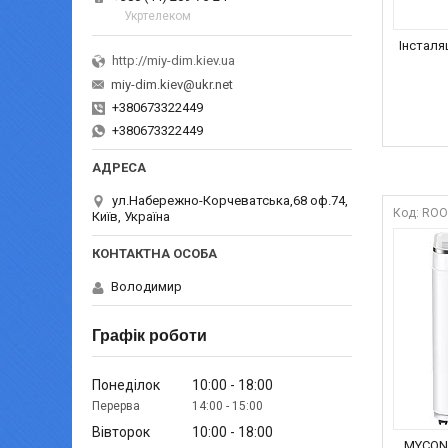
Укртелеком
Інсталяц
http://miy-dim.kiev.ua
miy-dim.kiev@ukr.net
+380673322449
+380673322449
ул.Набережно-Корчеватська,68 оф.74,
ROO
Київ, Україна
Володимир
Графік роботи
Понеділок
10:00
18:00
14:00
15:00
Вівторок
10:00
18:00
MYCOND