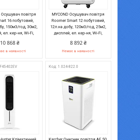
Осушувач повітря
MYCOND Осушувач повітря
art 16 побутовий,
Roomer Smart 12 побутовий,
бу, 150м3/год, 30м2,
12л.на добу, 120м3/год, 25м2,
 ел. кер-ня, Wi-Fi,
дисплей, ел. кер-ня, Wi-Fi,
10 868 ₴
8 892 ₴
ає в наявності
Немає в наявності
F45402EV
1.024-822.0
Hunter Кліматичний
Karcher Очисник повітря AF 50,