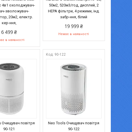
 4в1 охолоджувач-
50м2, 520м3/год, дисплей, 2
вач-зволожувач-
HEPA фільтри, 4 режими, інд.
тор, 20м2, електр.
забр-ння, білий
кер-ння,
19 999 ₴
6 499 ₴
Немає в наявності
ає в наявності
1
90-122
s Очищувач повітря
Neo Tools Очищувач повітря
90-121
90-122