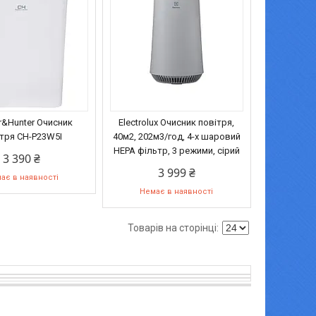
&Hunter Очисник
Electrolux Очисник повітря,
ітря CH-P23W5I
40м2, 202м3/год, 4-х шаровий
HEPA фільтр, 3 режими, сірий
3 390 ₴
3 999 ₴
ає в наявності
Немає в наявності