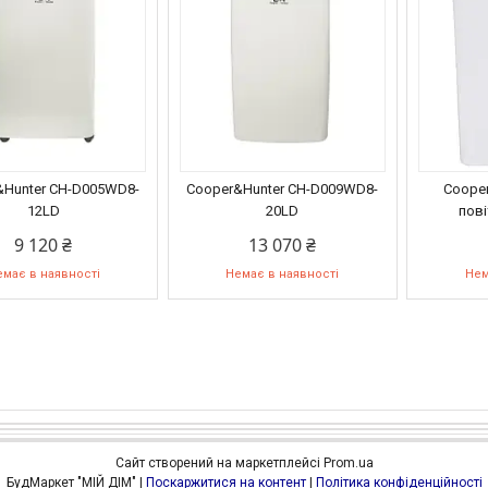
&Hunter CH-D005WD8-
Cooper&Hunter CH-D009WD8-
Cooper
12LD
20LD
пов
9 120 ₴
13 070 ₴
має в наявності
Немає в наявності
Нем
Сайт створений на маркетплейсі
Prom.ua
БудМаркет "МІЙ ДІМ" |
Поскаржитися на контент
|
Політика конфіденційності