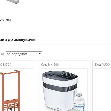
Виливи
ини до змішувачів
0038764
MK_500
YUGO