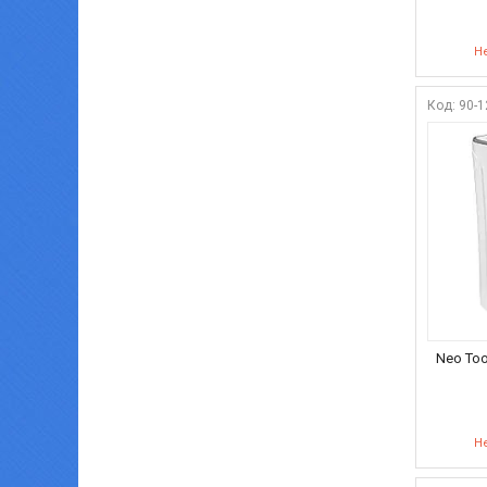
Не
90-1
Neo Too
Не