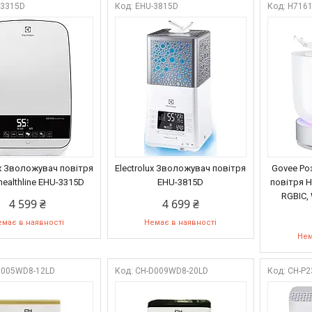
-3315D
EHU-3815D
H716
ux Зволожувач повітря
Electrolux Зволожувач повітря
Govee Ро
ealthline EHU-3315D
EHU-3815D
повітря H
RGBIC, 
4 599 ₴
4 699 ₴
має в наявності
Немає в наявності
Нем
D005WD8-12LD
CH-D009WD8-20LD
CH-P2