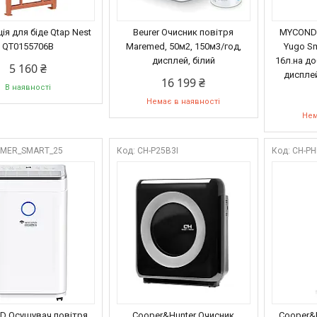
ія для біде Qtap Nest
Beurer Очисник повітря
MYCOND 
QT0155706B
Maremed, 50м2, 150м3/год,
Yugo Sm
дисплей, білий
16л.на до
5 160 ₴
дисплей,
16 199 ₴
В наявності
Немає в наявності
Нем
MER_SMART_25
CH-P25B3I
CH-PH
 Осушувач повітря
Cooper&Hunter Очисник
Cooper&