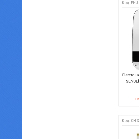
EHU
Electrol
SENSEh
Не
CH-