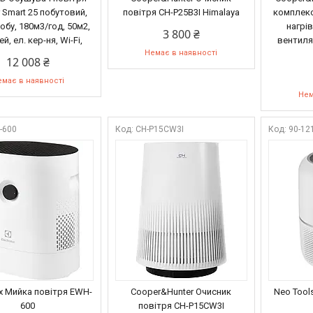
 Smart 25 побутовий,
повітря CH-P25B3I Himalaya
комплекс
обу, 180м3/год, 50м2,
нагрі
3 800 ₴
й, ел. кер-ня, Wi-Fi,
вентиля
Немає в наявності
12 008 ₴
має в наявності
Нем
-600
CH-P15CW3I
90-12
ux Мийка повітря EWH-
Cooper&Hunter Очисник
Neo Tool
600
повітря CH-P15CW3I