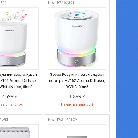
1301
H7162301
зумний зволожувач
Govee Розумний зволожувач
7161 Aroma Diffuser,
повітря H7162 Aroma Diffuser,
White Noise, білий
RGBIC, білий
2 699 ₴
1 899 ₴
ає в наявності
Немає в наявності
3W5I
FA31-201GY