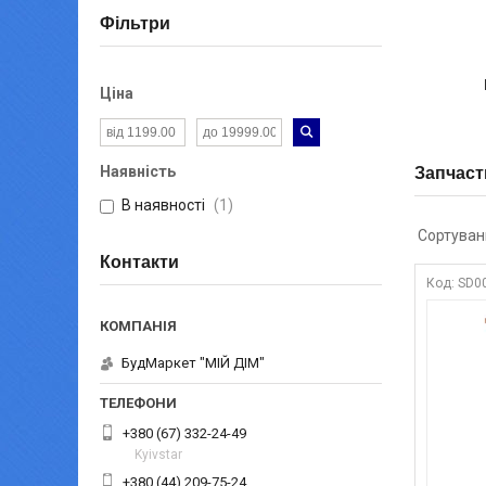
Фільтри
Ціна
Наявність
Запчаст
В наявності
1
Контакти
SD0
БудМаркет "МІЙ ДІМ"
+380 (67) 332-24-49
Kyivstar
+380 (44) 209-75-24