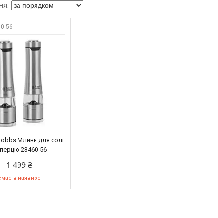
60-56
 Hobbs Млини для солі
 перцю 23460-56
1 499 ₴
має в наявності