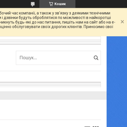
Кошик
очий час компанії, а також у зв'язку з деякими технічними
 і дзвінки будуть оброблятися по можливості в найкоротші
икнуть будь-які до нас питання, пишіть нам на сайт або на e-
цінно обслуговувати своїх дорогих клієнтів. Приносимо свої