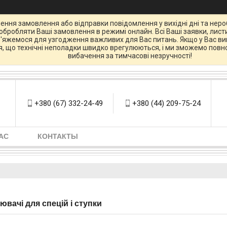
ення замовлення або відправки повідомлення у вихідні дні та нероб
бробляти Ваші замовлення в режимі онлайн. Всі Ваші заявки, листи
зв'яжемося для узгодження важливих для Вас питань. Якщо у Вас вин
ся, що технічні неполадки швидко врегулюються, і ми зможемо повно
вибачення за тимчасові незручності!
+380 (67) 332-24-49
+380 (44) 209-75-24
АС
КОНТАКТЫ
ювачі для спецій і ступки