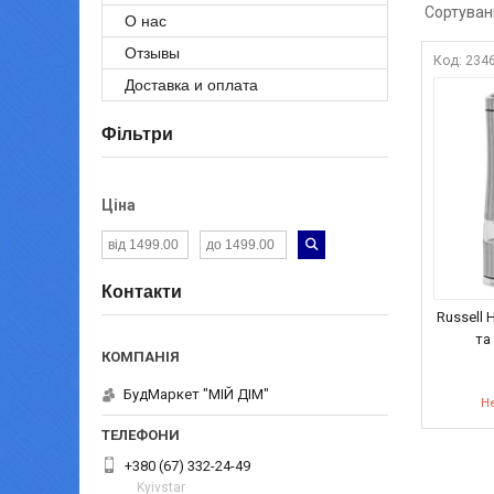
О нас
Отзывы
234
Доставка и оплата
Фільтри
Ціна
Контакти
Russell
та
БудМаркет "МІЙ ДІМ"
Не
+380 (67) 332-24-49
Kyivstar