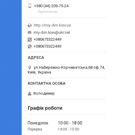
+380 (44) 209-75-24
Укртелеком
http://miy-dim.kiev.ua
miy-dim.kiev@ukr.net
+380673322449
+380673322449
ул.Набережно-Корчеватська,68 оф.74,
Київ, Україна
Володимир
Графік роботи
Понеділок
10:00
18:00
14:00
15:00