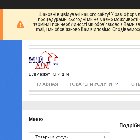
Шановні відвідувачі нашого сайту! У разі оформл
процедурами, сьогодні ми не маємо можливості о
терміни і при необхідності ми обов'язково з Вами 
mail, і ми обов'язково Вам відповімо. Сподіваємо
БудМаркет "МІЙ ДІМ"
ГЛАВНАЯ
ТОВАРЫ И УСЛУГИ
О Н
Подрібн
Товары и услуги