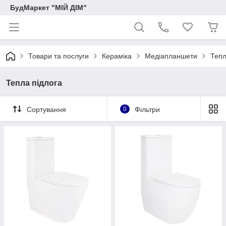
БудМаркет "МІЙ ДІМ"
Товари та послуги
Кераміка
Медіапланшети
Тепл
Тепла підлога
Сортування
0
Фільтри