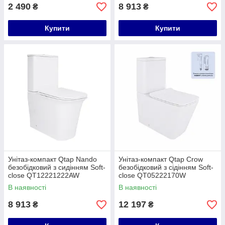
2 490
8 913
₴
₴
Купити
Купити
Унітаз-компакт Qtap Nando
Унітаз-компакт Qtap Crow
безобідковий з сидінням Soft-
безобідковий з сідінням Soft-
close QT12221222AW
close QT05222170W
В наявності
В наявності
8 913
12 197
₴
₴