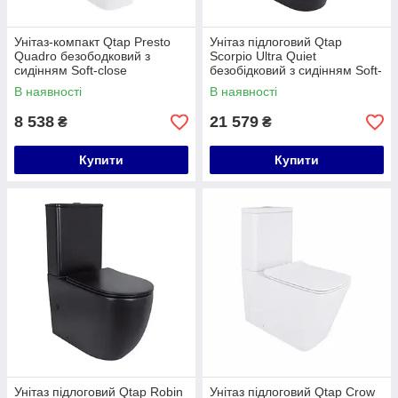
Унітаз-компакт Qtap Presto
Унітаз підлоговий Qtap
Quadro безободковий з
Scorpio Ultra Quiet
сидінням Soft-close
безобідковий з сидінням Soft-
QT24221215AW
close MATT BLACK
В наявності
В наявності
QT14226088AMB
8 538
21 579
₴
₴
Купити
Купити
Унітаз підлоговий Qtap Robin
Унітаз підлоговий Qtap Crow