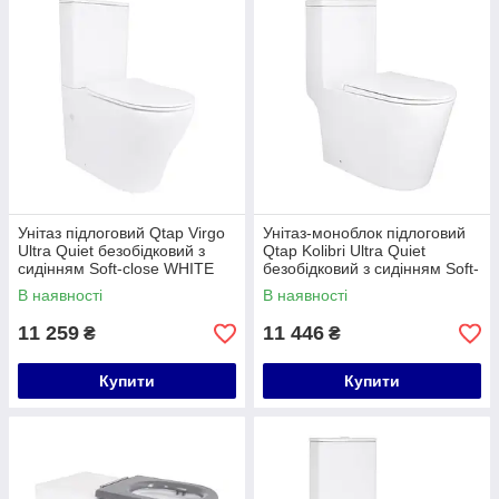
Унітаз підлоговий Qtap Virgo
Унітаз-моноблок підлоговий
Ultra Quiet безобідковий з
Qtap Kolibri Ultra Quiet
сидінням Soft-close WHITE
безобідковий з сидінням Soft-
QT18226092AW
close WHITE QT10226380W
В наявності
В наявності
11 259
11 446
₴
₴
Купити
Купити