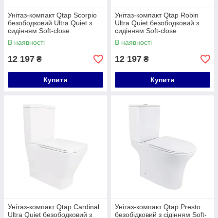
Унітаз-компакт Qtap Scorpio
Унітаз-компакт Qtap Robin
безободковий Ultra Quiet з
Ultra Quiet безободковий з
сидінням Soft-close
сидінням Soft-close
QT14226088AW
QT13226089AW
В наявності
В наявності
12 197
12 197
₴
₴
Купити
Купити
Унітаз-компакт Qtap Cardinal
Унітаз-компакт Qtap Presto
Ultra Quiet безободковий з
безобідковий з сідінням Soft-