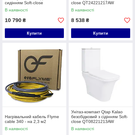
сидінням Soft-close
close QT24221217AW
QT04222168AUQ3W
В наявності
В наявності
10 790
8 538
₴
₴
Купити
Купити
Унітаз-компакт Qtap Kalao
Нагрівальний кабель Flyme
безобідковий з сідінням Soft-
cable 340 - на 2,3 м2
close QT08221213AW
В наявності
В наявності