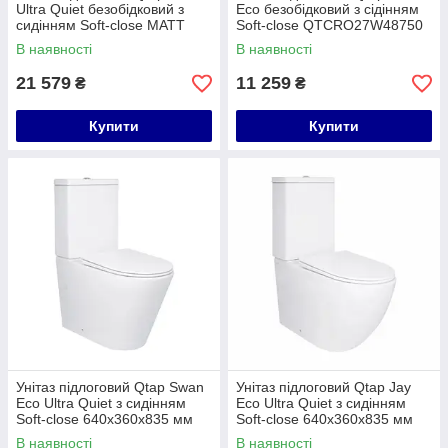
Ultra Quiet безобідковий з
Eco безобідковий з сідінням
сидінням Soft-close MATT
Soft-close QTCRO27W48750
BLACK QT13226083AMB
В наявності
В наявності
21 579
11 259
₴
₴
Купити
Купити
Унітаз підлоговий Qtap Swan
Унітаз підлоговий Qtap Jay
Eco Ultra Quiet з сидінням
Eco Ultra Quiet з сидінням
Soft-close 640x360x835 мм
Soft-close 640x360x835 мм
QTSWA27W48748 White
QTJAY27W48749 White
В наявності
В наявності