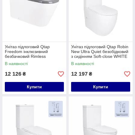
Унітаз підлоговий Qtap
Унітаз підлоговий Qtap Robin
Freedom інклюзивний
New Ultra Quiet безобідковий
безбачковий Rimless
з сидінням Soft-close WHITE
безобідковий з сидінням Soft-
QT13226083AW
В наявності
В наявності
close WHITE QT22223368W
12 126
12 197
₴
₴
Купити
Купити