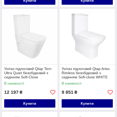
Купити
Купити
Унітаз підлоговий Qtap Tern
Унітаз підлоговий Qtap Aries
Ultra Quiet безобідковий з
Rimless безобідковий з
сидінням Soft-Close
сидінням Soft-close WHITE
QT17226003AW White
QT03228302W
В наявності
В наявності
12 197
9 851
₴
₴
Купити
Купити