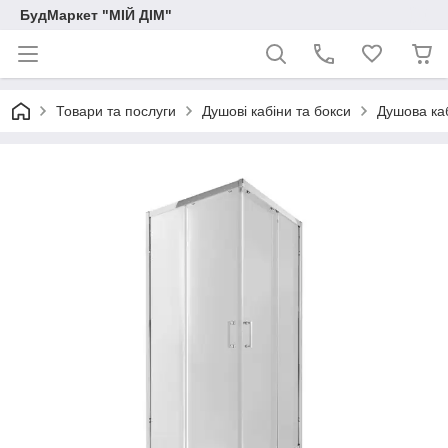
БудМаркет "МІЙ ДІМ"
Товари та послуги
Душові кабіни та бокси
Душова ка