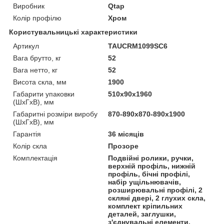
Виробник
Qtap
Колір профілю
Хром
Користувальницькі характеристики
Артикул
TAUCRM1099SC6
Вага брутто, кг
52
Вага нетто, кг
52
Висота скла, мм
1900
Габарити упаковки
510х90х1960
(ШхГхВ), мм
Габаритні розміри виробу
870-890х870-890х1900
(ШхГхВ), мм
Гарантія
36 місяців
Колір скла
Прозоре
Комплектація
Подвійні ролики, ручки,
верхній профіль, нижній
профіль, бічні профілі,
набір ущільнювачів,
розширювальні профілі, 2
скляні двері, 2 глухих скла,
комплект кріпильних
деталей, заглушки,
з'єднувальні елементи,