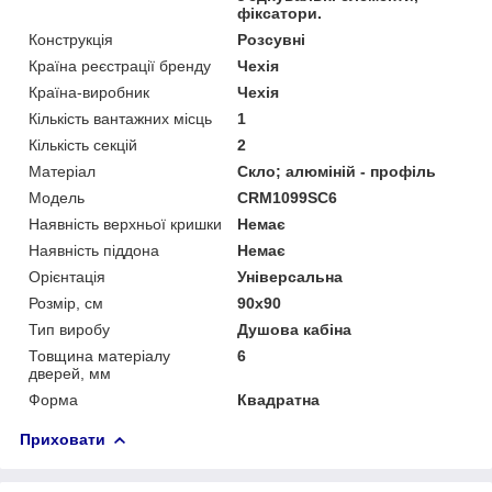
фіксатори.
Конструкція
Розсувні
Країна реєстрації бренду
Чехія
Країна-виробник
Чехія
Кількість вантажних місць
1
Кількість секцій
2
Матеріал
Скло; алюміній - профіль
Мoдель
CRM1099SC6
Наявність верхньої кришки
Немає
Наявність піддона
Немає
Орієнтація
Універсальна
Розмір, см
90x90
Тип виробу
Душова кабіна
Товщина матеріалу
6
дверей, мм
Форма
Квадратна
Приховати