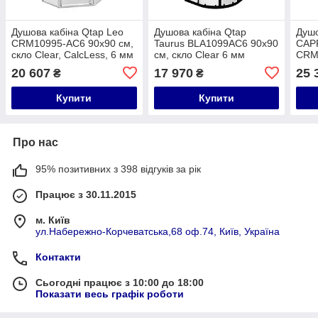
Душова кабіна Qtap Leo
Душова кабіна Qtap
Душо
CRM10995-AC6 90х90 см,
Taurus BLA1099AC6 90х90
CAP
скло Clear, CalcLess, 6 мм
см, скло Clear 6 мм
CRM
без піддона
покриття CalcLess, без
скло
20 607
17 970
25 
₴
₴
піддона
без 
Купити
Купити
Про нас
95% позитивних з 398 відгуків за рік
Працює з 30.11.2015
м. Київ
ул.Набережно-Корчеватська,68 оф.74, Київ, Україна
Контакти
Сьогодні працює з 10:00 до 18:00
Показати весь графік роботи