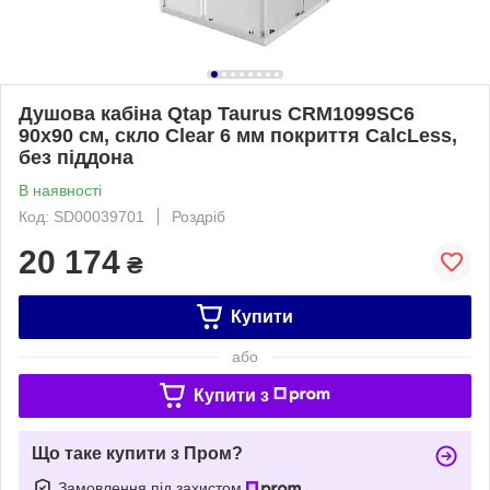
Душова кабіна Qtap Taurus CRM1099SC6
90х90 см, скло Clear 6 мм покриття CalcLess,
без піддона
В наявності
Код: SD00039701
Роздріб
20 174
₴
Купити
або
Купити з
Що таке купити з Пром?
Замовлення під захистом