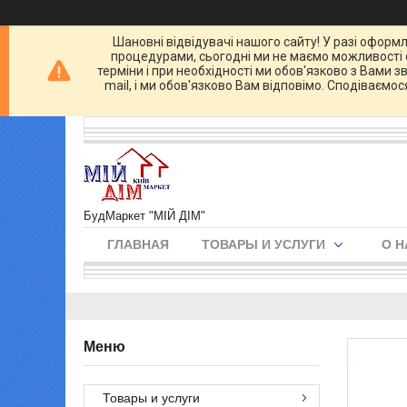
Шановні відвідувачі нашого сайту! У разі оформл
процедурами, сьогодні ми не маємо можливості о
терміни і при необхідності ми обов'язково з Вами 
mail, і ми обов'язково Вам відповімо. Сподіваємо
БудМаркет "МІЙ ДІМ"
ГЛАВНАЯ
ТОВАРЫ И УСЛУГИ
О Н
Товары и услуги