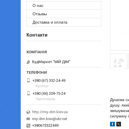
О нас
Отзывы
Доставка и оплата
Контакти
БудМаркет "МІЙ ДІМ"
+380 (67) 332-24-49
Kyivstar
+380 (44) 209-75-24
Укртелеком
Душова си
душу, яки
змішувача
http://miy-dim.kiev.ua
силуміну 
miy-dim.kiev@ukr.net
+380673322449