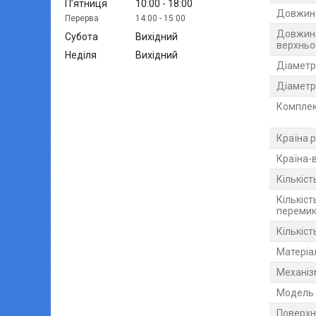
Пʼятниця
10:00
18:00
Довжина
14:00
15:00
Довжина
Субота
Вихідний
верхньо
Неділя
Вихідний
Діаметр
Діаметр 
Комплек
Країна р
Країна-
Кількіс
Кількіст
перемик
Кількіст
Матеріа
Механіз
Мoдель
Поверхн