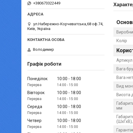
+380673322449
Характе
Основ
ул.Набережно-Корчеватська,68 оф.74,
Київ, Україна
Виробни
Колір
Корис
Володимир
Артикул
Графік роботи
Вага бру
Вага нет
Понеділок
10:00
18:00
14:00
15:00
Вид мо
Вівторок
10:00
18:00
Висота д
14:00
15:00
Габарит
Середа
10:00
18:00
мм
14:00
15:00
Габарит
Четвер
10:00
18:00
(ШхГхВ)
14:00
15:00
Гарантія