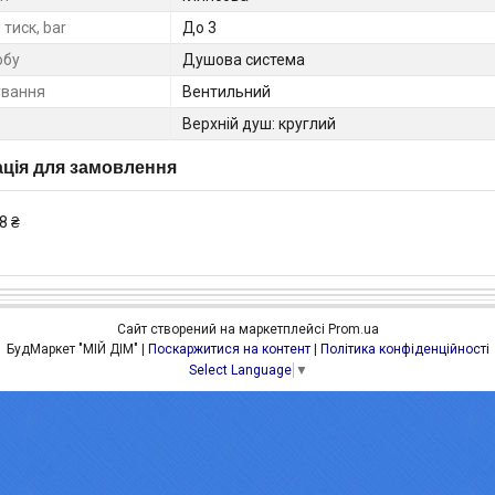
тиск, bar
До 3
обу
Душова система
ування
Вентильний
Верхній душ: круглий
ція для замовлення
8 ₴
Сайт створений на маркетплейсі
Prom.ua
БудМаркет "МІЙ ДІМ" |
Поскаржитися на контент
|
Політика конфіденційності
Select Language
▼