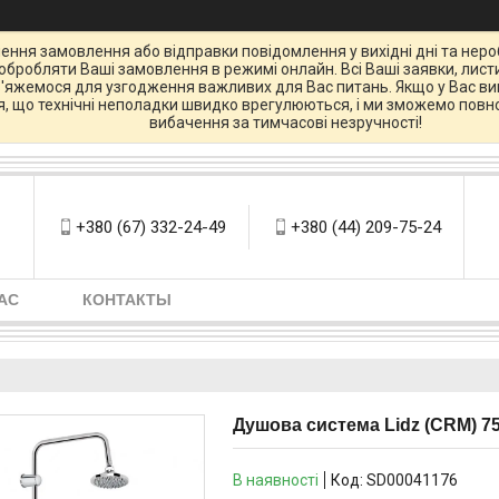
ення замовлення або відправки повідомлення у вихідні дні та нероб
бробляти Ваші замовлення в режимі онлайн. Всі Ваші заявки, листи
зв'яжемося для узгодження важливих для Вас питань. Якщо у Вас вин
ся, що технічні неполадки швидко врегулюються, і ми зможемо повно
вибачення за тимчасові незручності!
+380 (67) 332-24-49
+380 (44) 209-75-24
АС
КОНТАКТЫ
Душова система Lidz (CRM) 75
В наявності
Код:
SD00041176