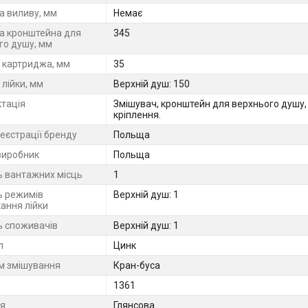
 виливу, мм
Немає
 кронштейна для
345
го душу, мм
 картриджа, мм
35
лійки, мм
Верхній душ: 150
тація
Змішувач, кронштейн для верхнього душу, 
кріплення.
еєстрації бренду
Польща
виробник
Польща
ть вантажних місць
1
ь режимів
Верхній душ: 1
ання лійки
ь споживачів
Верхній душ: 1
л
Цинк
м змішування
Кран-буса
1361
я
Глянсова