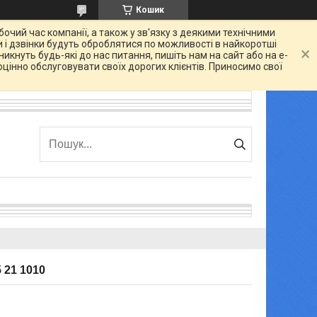
Кошик
очий час компанії, а також у зв'язку з деякими технічними
 і дзвінки будуть оброблятися по можливості в найкоротші
икнуть будь-які до нас питання, пишіть нам на сайт або на e-
цінно обслуговувати своїх дорогих клієнтів. Приносимо свої
 21 1010