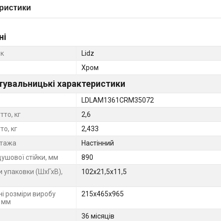
ристики
ні
к
Lidz
Хром
тувальницькі характеристики
LDLAM1361CRM35072
тто, кг
2,6
то, кг
2,433
нтажа
Настінний
ушової стійки, мм
890
и упаковки (ШхГхВ),
102х21,5х11,5
ні розміри виробу
215х465х965
, мм
36 місяців