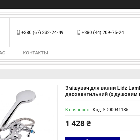
+380 (67) 332-24-49
+380 (44) 209-75-24
АС
КОНТАКТЫ
Змішувач для ванни Lidz Lam
двохвентильний (з душовим
В наявності
Код:
SD00041185
1 428 ₴