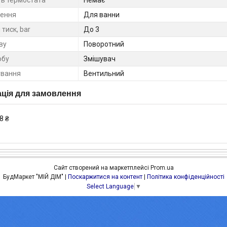
ть термостата
Немає
ення
Для ванни
тиск, bar
До 3
ву
Поворотний
обу
Змішувач
ування
Вентильний
ція для замовлення
8 ₴
Сайт створений на маркетплейсі
Prom.ua
БудМаркет "МІЙ ДІМ" |
Поскаржитися на контент
|
Політика конфіденційності
Select Language
▼