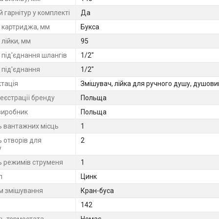
 гарнітур у комплекті
Да
 картриджа, мм
Букса
лійки, мм
95
 під'єднання шлангів
1/2"
 під'єднання
1/2"
тація
Змішувач, лійка для ручного душу, душови
еєстрації бренду
Польща
виробник
Польща
ть вантажних місць
1
ь отворів для
2
у
ть режимів струменя
1
л
Цинк
м змішування
Кран-буса
142