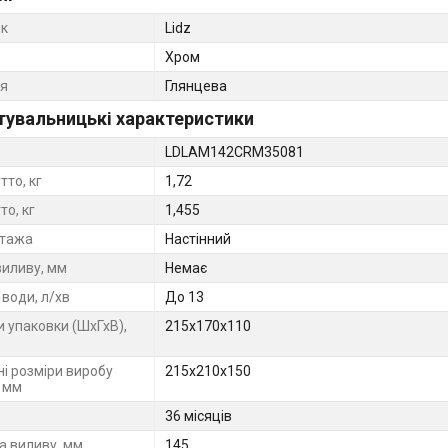
к
Lidz
Хром
я
Глянцева
тувальницькі характеристики
LDLAM142CRM35081
тто, кг
1,72
то, кг
1,455
нтажа
Настінний
виливу, мм
Немає
води, л/хв
До 13
и упаковки (ШхГхВ),
215х170х110
ні розміри виробу
215х210х150
, мм
36 місяців
 виливу, мм
145