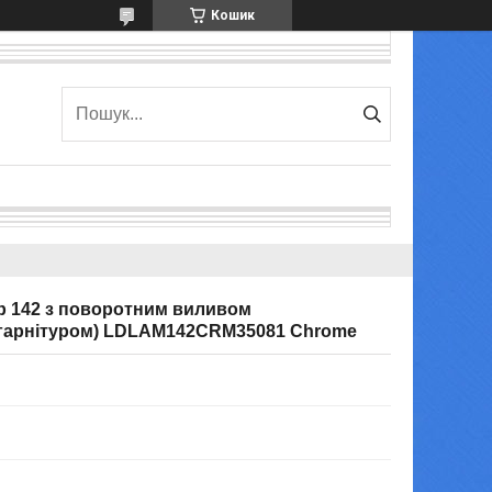
Кошик
b 142 з поворотним виливом
 гарнітуром) LDLAM142CRM35081 Chrome