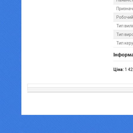
Наявніс
Признач
Робочий 
Тип вилі
Тип вир
Тип кер
Інформа
Ціна:
1 42