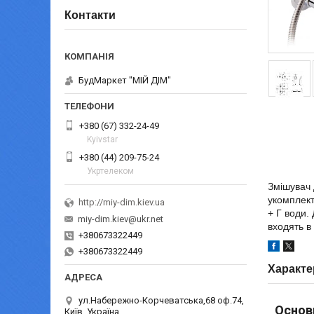
Контакти
БудМаркет "МІЙ ДІМ"
+380 (67) 332-24-49
Kyivstar
+380 (44) 209-75-24
Укртелеком
Змішувач 
укомплект
http://miy-dim.kiev.ua
+ Г води.
miy-dim.kiev@ukr.net
входять в
+380673322449
+380673322449
Характе
ул.Набережно-Корчеватська,68 оф.74,
Основ
Київ, Україна