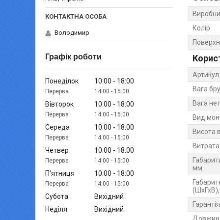
Виробни
Колір
Володимир
Поверхн
Графік роботи
Корис
Артикул
Понеділок
10:00
18:00
Вага бру
14:00
15:00
Вага нет
Вівторок
10:00
18:00
14:00
15:00
Вид мо
Середа
10:00
18:00
Висота 
14:00
15:00
Витрата 
Четвер
10:00
18:00
Габарит
14:00
15:00
мм
Пʼятниця
10:00
18:00
Габарит
14:00
15:00
(ШхГхВ)
Субота
Вихідний
Гарантія
Неділя
Вихідний
Довжина