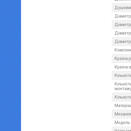
Душовий
Діаметр
Діаметр 
Діаметр
Діаметр
Комплек
Країна р
Країна-
Кількіс
Кількіст
монтаж
Кількіс
Матеріа
Механіз
Мoдель