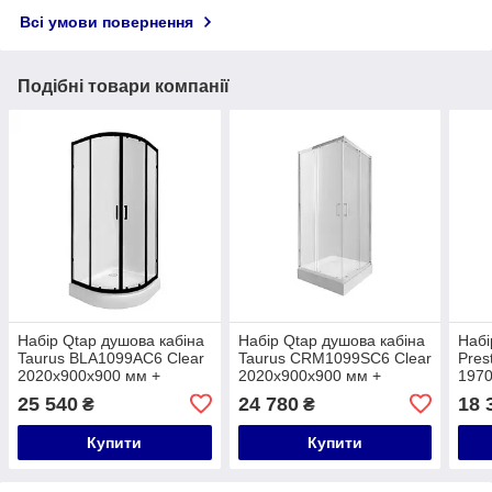
Всі умови повернення
Подібні товари компанії
Набір Qtap душова кабіна
Набір Qtap душова кабіна
Набі
Taurus BLA1099AC6 Clear
Taurus CRM1099SC6 Clear
Pres
2020x900x900 мм +
2020x900x900 мм +
1970
піддон Robin 309912C
піддон Tern 309912C
підд
25 540
24 780
18 
₴
₴
90x90x12 см з сифоном
90x90x12 см з сифоном
90x9
Купити
Купити