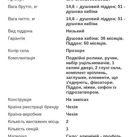
Вага брутто, кг
14,6 – душовий піддон; 51 -
душова кабіна
Вага нетто, кг
14,6 – душовий піддон; 51 -
душова кабіна
Вид піддона
Низький
Гарантія
Душова кабіна: 36 місяців.
Піддон: 60 місяців.
Колір скла
Прозоре
Комплектація
Подвійні ролики, ручки,
набір ущільнювачів, 1
скляні двері, 2 глухі скла,
комплект кріплень,
заглушки, елементи, що
з'єднують, фіксатори.
Піддон, ніжки, сифон із
гідрозатвором.
Конструкція
На завісах
Країна реєстрації бренду
Чехія
Країна-виробник
Чехія
Кількість вантажних місць
2
Кількість секцій
1
Матеріал
Скло; алюміній - профіль