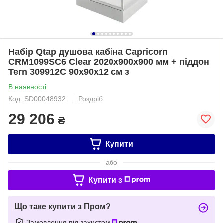
Набір Qtap душова кабіна Capricorn
CRM1099SC6 Clear 2020x900x900 мм + піддон
Tern 309912C 90x90x12 см з
В наявності
Код: SD00048932
Роздріб
29 206
₴
Купити
або
Купити з
Що таке купити з Пром?
Замовлення під захистом