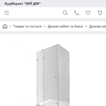
БудМаркет "МІЙ ДІМ"
Товари та послуги
Душові кабіни та бокси
Душова ка