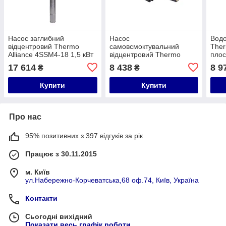
Насос заглибний
Насос
Водо
відцентровий Thermo
самовсмоктувальний
Ther
Alliance 4SSM4-18 1,5 кВт
відцентровий Thermo
плос
Alliance D-JSWm-20H 1,5
мокр
17 614
8 438
8 9
₴
₴
кВт
(0,8
Купити
Купити
Про нас
95% позитивних з 397 відгуків за рік
Працює з 30.11.2015
м. Київ
ул.Набережно-Корчеватська,68 оф.74, Київ, Україна
Контакти
Сьогодні вихідний
Показати весь графік роботи