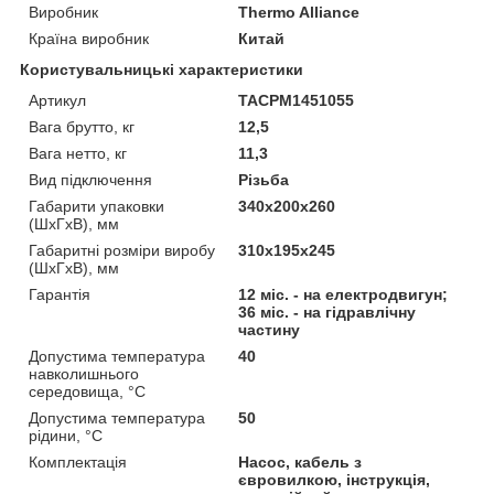
Виробник
Thermo Alliance
Країна виробник
Китай
Користувальницькі характеристики
Артикул
TACPM1451055
Вага брутто, кг
12,5
Вага нетто, кг
11,3
Вид підключення
Різьба
Габарити упаковки
340х200х260
(ШхГхВ), мм
Габаритні розміри виробу
310х195х245
(ШхГхВ), мм
Гарантія
12 міс. - на електродвигун;
36 міс. - на гідравлічну
частину
Допустима температура
40
навколишнього
середовища, °С
Допустима температура
50
рідини, °C
Комплектація
Насос, кабель з
євровилкою, інструкція,