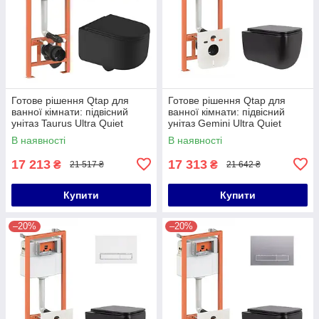
Готове рішення Qtap для
Готове рішення Qtap для
ванної кімнати: підвісний
ванної кімнати: підвісний
унітаз Taurus Ultra Quiet
унітаз Gemini Ultra Quiet
490x360x380 + комплект
530х365х373 + комплект
В наявності
В наявності
інсталяції Nest 4 в 1 (лінійна
інсталяції Nest 4 в 1 (кругла
17 213
17 313
₴
₴
21 517 ₴
21 642 ₴
Купити
Купити
–20%
–20%