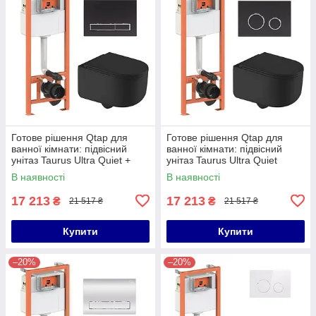
Готове рішення Qtap для
Готове рішення Qtap для
ванної кімнати: підвісний
ванної кімнати: підвісний
унітаз Taurus Ultra Quiet +
унітаз Taurus Ultra Quiet
комплект інсталяції Nest 4 в 1
490x360x380 + комплект
В наявності
В наявності
(лінійна клавіша Matt
інсталяції Nest 4 в 1 (кругла
17 213
17 213
₴
₴
21 517 ₴
21 517 ₴
Купити
Купити
–20%
–20%