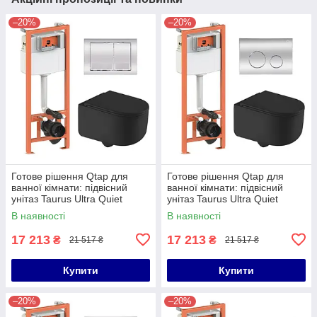
–20%
–20%
Готове рішення Qtap для
Готове рішення Qtap для
ванної кімнати: підвісний
ванної кімнати: підвісний
унітаз Taurus Ultra Quiet
унітаз Taurus Ultra Quiet
490x360x380 + комплект
490x360x380 + комплект
В наявності
В наявності
інсталяції Nest 4 в 1
інсталяції Nest 4 в 1 (кругла
17 213
17 213
₴
₴
21 517 ₴
21 517 ₴
Купити
Купити
–20%
–20%