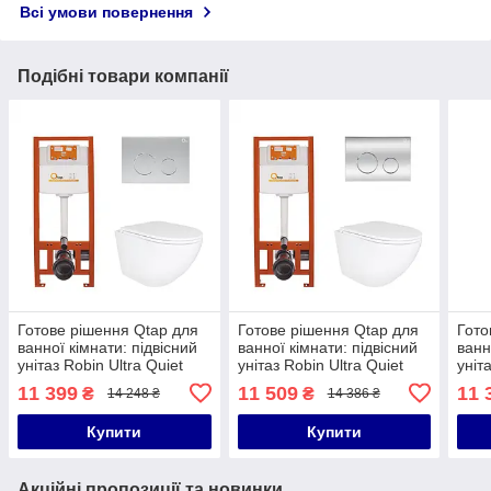
Всі умови повернення
Подібні товари компанії
Готове рішення Qtap для
Готове рішення Qtap для
Гото
ванної кімнати: підвісний
ванної кімнати: підвісний
ванн
унітаз Robin Ultra Quiet
унітаз Robin Ultra Quiet
уніт
490x365x325 + комплект
490x365x325 + комплект
490x
11 399
11 509
11 
₴
₴
14 248 ₴
14 386 ₴
інсталяції Nest 4 в 1
інсталяції Nest 4 в 1
інст
(кругла
(кругла
(кру
Купити
Купити
Акційні пропозиції та новинки