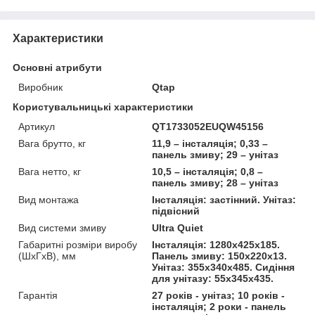
Характеристики
Основні атрибути
Виробник
Qtap
Користувальницькі характеристики
Артикул
QT1733052EUQW45156
Вага брутто, кг
11,9 – інсталяція; 0,33 –
панель змиву; 29 – унітаз
Вага нетто, кг
10,5 – інсталяція; 0,8 –
панель змиву; 28 – унітаз
Вид монтажа
Інсталяція: застінний. Унітаз:
підвісний
Вид системи змиву
Ultra Quiet
Габаритні розміри виробу
Інсталяція: 1280х425х185.
(ШхГхВ), мм
Панель змиву: 150х220х13.
Унітаз: 355х340х485. Сидіння
для унітазу: 55х345х435.
Гарантія
27 років - унітаз; 10 років -
інсталяція; 2 роки - панель