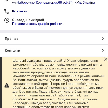
ул.Набережно-Корчеватська,68 оф.74, Київ, Україна
Контакти
Сьогодні вихідний
Показати весь графік роботи
Про нас
Контакти
Шановні відвідувачі нашого сайту! У разі оформлення
Доставка та оплата
замовлення або відправки повідомлення у вихідні дні та
неробочий час компанії, а також у зв'язку з деякими
технічними процедурами, сьогодні ми не маємо
Графік роботи
можливості обробляти Ваші замовлення в режимі онлайн.
Всі Ваші заявки, листи і дзвінки будуть оброблятися по
можливості в найкоротші терміни і при необхідності ми
Повна версія сайту
обов'язково з Вами зв'яжемося для узгодження важливих
для Вас питань. Якщо у Вас виникнуть будь-які до нас
питання, пишіть нам на сайт або на e-mail, і ми
Сайт створено на маркетплейсі
Prom.ua
обов'язково Вам відповімо. Сподіваємося, що технічні
неполадки швидко врегулюються, і ми зможемо
повноцінно обслуговувати своїх дорогих клієнтів.