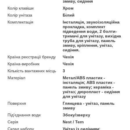
змиву, сидіння
Колір клавіши
Хром
Колір унітаза
Білий
Комплектація
Інсталяція, звукоізоляційна
прокладка, комплект
підведення води, 2 болти-
тримачі для унітазу, вихідна
труба для унітазу, панель
змиву, кріплення, унітаз,
сидіння.
Країна реєстрації бренду
Чехія
Країна-виробник
Чехія
Кількість вантажних місць
3
Матеріал
Метал/ABS пластик -
інсталяція; ABS пластик -
панель змиву; кераміка -
унітаз; дюропласт - сидіння
для унітазу
Поверхня
Глянцева - унітаз, панель
змиву
Під'єднання води
Збоку/зверху
Серія
Nest / Tern
Склад набору
Унітаз із сидінням: