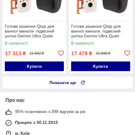
Готове рішення Qtap для
Готове рішення Qtap для
ванної кімнати: підвісний
ванної кімнати: підвісний
унітаз Gemini Ultra Quiet
унітаз Gemini Ultra Quiet
530х365х373 + комплект
530х365х373 + комплект
В наявності
В наявності
інсталяції Nest 4 в 1 (лінійна
інсталяції Nest 4 в 1 (лінійна
17 313
17 478
₴
₴
21 642 ₴
21 848 ₴
Купити
Купити
Показати ще
Про нас
95% позитивних з 398 відгуків за рік
Працює з 30.11.2015
м. Київ