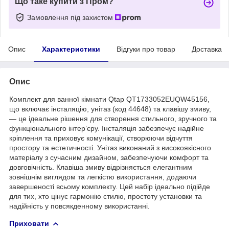
Що таке купити з Пром?
Замовлення під захистом
Опис
Характеристики
Відгуки про товар
Доставка
Опис
Комплект для ванної кімнати Qtap QT1733052EUQW45156,
що включає інсталяцію, унітаз (код 44648) та клавішу змиву,
— це ідеальне рішення для створення стильного, зручного та
функціонального інтер’єру. Інсталяція забезпечує надійне
кріплення та приховує комунікації, створюючи відчуття
простору та естетичності. Унітаз виконаний з високоякісного
матеріалу з сучасним дизайном, забезпечуючи комфорт та
довговічність. Клавіша змиву відрізняється елегантним
зовнішнім виглядом та легкістю використання, додаючи
завершеності всьому комплекту. Цей набір ідеально підійде
для тих, хто цінує гармонію стилю, простоту установки та
надійність у повсякденному використанні.
Приховати