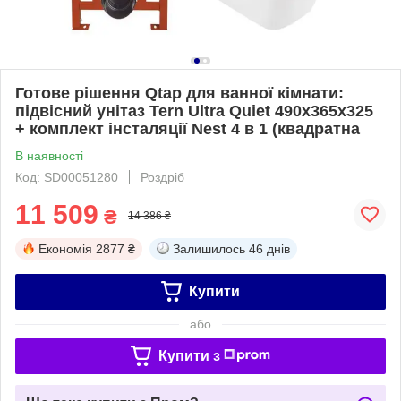
Готове рішення Qtap для ванної кімнати:
підвісний унітаз Tern Ultra Quiet 490x365x325
+ комплект інсталяції Nest 4 в 1 (квадратна
В наявності
Код: SD00051280
Роздріб
11 509
₴
14 386 ₴
Економія
2877 ₴
Залишилось
46 днів
Купити
або
Купити з