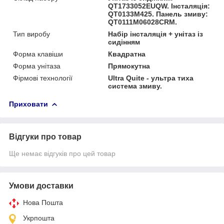
QT1733052EUQW. Інсталяція:
QT0133M425. Панель змиву:
QT0111M06028CRM.
Тип виробу
Набір інсталяція + унітаз із
сидінням
Форма клавіши
Квадратна
Форма унітаза
Прямокутна
Фірмові технології
Ultra Quite - ультра тиха
система змиву.
Приховати
Відгуки про товар
Ще немає відгуків про цей товар
Умови доставки
Нова Пошта
Укрпошта