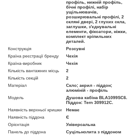
профіль, нижній профіль,
бічні профілі, набір
ущільнювачів,
розширювальні профілі, 2
скляні двері, 2 глухих скла,
заглушки, з'єднувальні
елементи, фіксатори, ніжки,
комплект кріпильних
деталей.
Конструкція
Розсувні
Країна реєстрації бренду
Чехія
Країна-виробник
Чехія
Кількість вантажних місць
2
Кількість секцій
2
Матеріал
Скло; акрил - піддон;
алюміній - профіль
Мoдель
Душова кабіна BLA1099SC6.
Піддон: Tern 309912C.
Наявність верхньої кришки
Немає
Наявність піддона
Є
Орієнтація
Універсальна
Панель до піддона
Суцільнолита з піддоном