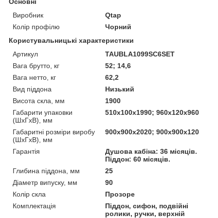
Основні
Виробник
Qtap
Колір профілю
Чорний
Користувальницькі характеристики
Артикул
TAUBLA1099SC6SET
Вага брутто, кг
52; 14,6
Вага нетто, кг
62,2
Вид піддона
Низький
Висота скла, мм
1900
Габарити упаковки
510х100х1990; 960х120х960
(ШхГхВ), мм
Габаритні розміри виробу
900х900х2020; 900х900х120
(ШхГхВ), мм
Гарантія
Душова кабіна: 36 місяців.
Піддон: 60 місяців.
Глибина піддона, мм
25
Діаметр випуску, мм
90
Колір скла
Прозоре
Комплектація
Піддон, сифон, подвійні
ролики, ручки, верхній