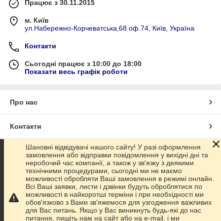
Працює з 30.11.2015
м. Київ
ул.Набережно-Корчеватська,68 оф.74, Київ, Україна
Контакти
Сьогодні працює з 10:00 до 18:00
Показати весь графік роботи
Про нас
Контакти
Шановні відвідувачі нашого сайту! У разі оформлення
Доставка та оплата
замовлення або відправки повідомлення у вихідні дні та
неробочий час компанії, а також у зв'язку з деякими
технічними процедурами, сьогодні ми не маємо
Графік роботи
можливості обробляти Ваші замовлення в режимі онлайн.
Всі Ваші заявки, листи і дзвінки будуть оброблятися по
можливості в найкоротші терміни і при необхідності ми
Повна версія сайту
обов'язково з Вами зв'яжемося для узгодження важливих
для Вас питань. Якщо у Вас виникнуть будь-які до нас
питання, пишіть нам на сайт або на e-mail, і ми