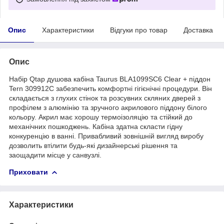
Опис
Характеристики
Відгуки про товар
Доставка
Опис
Набір Qtap душова кабіна Taurus BLA1099SC6 Clear + піддон
Tern 309912C забезпечить комфортні гігієнічні процедури. Він
складається з глухих стінок та розсувних скляних дверей з
профілем з алюмінію та зручного акрилового піддону білого
кольору. Акрил має хорошу термоізоляцію та стійкий до
механічних пошкоджень. Кабіна здатна скласти гідну
конкуренцію в ванні. Привабливий зовнішній вигляд виробу
дозволить втілити будь-які дизайнерські рішення та
заощадити місце у санвузлі.
Приховати
Характеристики