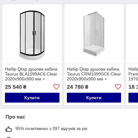
Набір Qtap душова кабіна
Набір Qtap душова кабіна
Набі
Taurus BLA1099AC6 Clear
Taurus CRM1099SC6 Clear
Pres
2020x900x900 мм +
2020x900x900 мм +
1970
піддон Robin 309912C
піддон Tern 309912C
підд
25 540
24 780
18 
₴
₴
90x90x12 см з сифоном
90x90x12 см з сифоном
90x9
Купити
Купити
Про нас
95% позитивних з 397 відгуків за рік