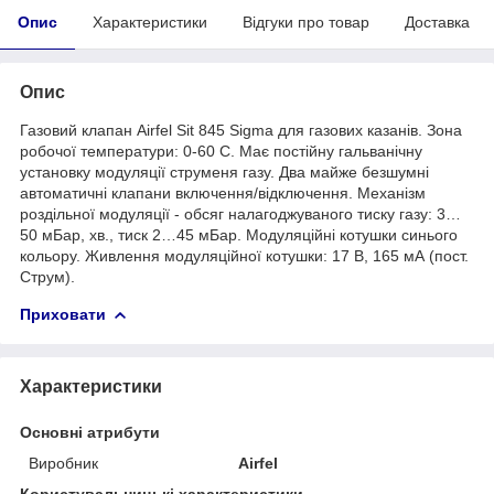
Опис
Характеристики
Відгуки про товар
Доставка
Опис
Газовий клапан Airfel Sit 845 Sigma для газових казанів. Зона
робочої температури: 0-60 С. Має постійну гальванічну
установку модуляції струменя газу. Два майже безшумні
автоматичні клапани включення/відключення. Механізм
роздільної модуляції - обсяг налагоджуваного тиску газу: 3…
50 мБар, хв., тиск 2…45 мБар. Модуляційні котушки синього
кольору. Живлення модуляційної котушки: 17 В, 165 мА (пост.
Струм).
Приховати
Характеристики
Основні атрибути
Виробник
Airfel
Користувальницькі характеристики