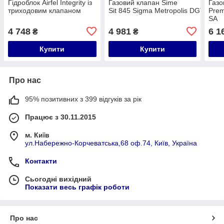
Гідроблок Airfel Integrity із
Газовий клапан Sime
Газо
триходовим клапаном
Sit 845 Sigma Metropolis DGT/For
Prem
SA
4 748
4 981
6 1
₴
₴
Купити
Купити
Про нас
95% позитивних з 399 відгуків за рік
Працює з 30.11.2015
м. Київ
ул.Набережно-Корчеватська,68 оф.74, Київ, Україна
Контакти
Сьогодні вихідний
Показати весь графік роботи
Про нас