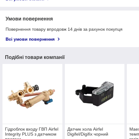
Умови повернення
Повернення товару впродовж 14 днів за рахунок покупця
Всі умови повернення
Подібні товари компанії
Гідроблок входу ГВП Airfel
Датчик хола Airfel
Maes
Integrity PLUS з датчиком
Digifel/Digifix чорний
темп
протоки
газів