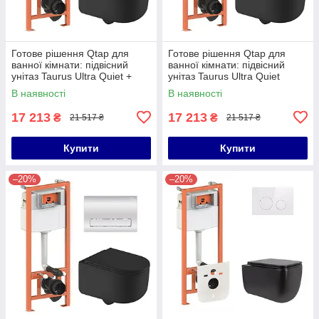
Готове рішення Qtap для
Готове рішення Qtap для
ванної кімнати: підвісний
ванної кімнати: підвісний
унітаз Taurus Ultra Quiet +
унітаз Taurus Ultra Quiet
комплект інсталяції Nest 4 в 1
490x360x380 + комплект
В наявності
В наявності
(лінійна клавіша Matt
інсталяції Nest 4 в 1 (кругла
17 213
17 213
₴
₴
21 517 ₴
21 517 ₴
Купити
Купити
–20%
–20%