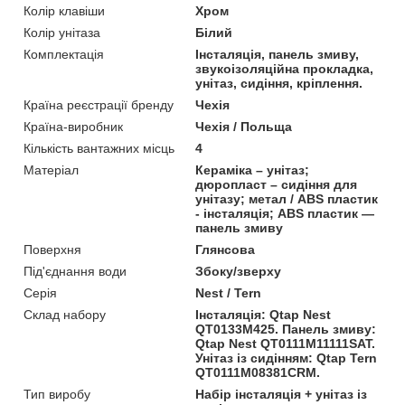
Колір клавіши
Хром
Колір унітаза
Білий
Комплектація
Інсталяція, панель змиву,
звукоізоляційна прокладка,
унітаз, сидіння, кріплення.
Країна реєстрації бренду
Чехія
Країна-виробник
Чехія / Польща
Кількість вантажних місць
4
Матеріал
Кераміка – унітаз;
дюропласт – сидіння для
унітазу; метал / ABS пластик
- інсталяція; ABS пластик —
панель змиву
Поверхня
Глянсова
Під'єднання води
Збоку/зверху
Серія
Nest / Tern
Склад набору
Інсталяція: Qtap Nest
QT0133M425. Панель змиву:
Qtap Nest QT0111M11111SAT.
Унітаз із сидінням: Qtap Tern
QT0111M08381CRM.
Тип виробу
Набір інсталяція + унітаз із