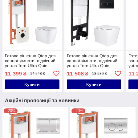
Готове рішення Qtap для
Готове рішення Qtap для
Гото
ванної кімнати: підвісний
ванної кімнати: підвісний
ванн
унітаз Tern Ultra Quiet
унітаз Tern Ultra Quiet
уніт
525x345x360 + комплект
525x345x360 + комплект
525x
11 399
11 508
11 
₴
₴
14 248 ₴
13 539 ₴
інсталяції Nest 4 в 1
інсталяції Standard
інст
(кругла
(лінійна
(лін
Купити
Купити
Акційні пропозиції та новинки
–20%
–20%