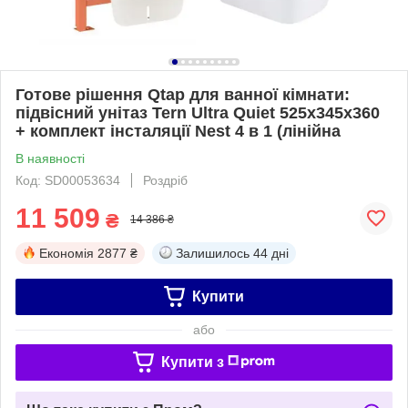
Готове рішення Qtap для ванної кімнати:
підвісний унітаз Tern Ultra Quiet 525x345x360
+ комплект інсталяції Nest 4 в 1 (лінійна
В наявності
Код: SD00053634
Роздріб
11 509
₴
14 386 ₴
Економія
2877 ₴
Залишилось
44 дні
Купити
або
Купити з