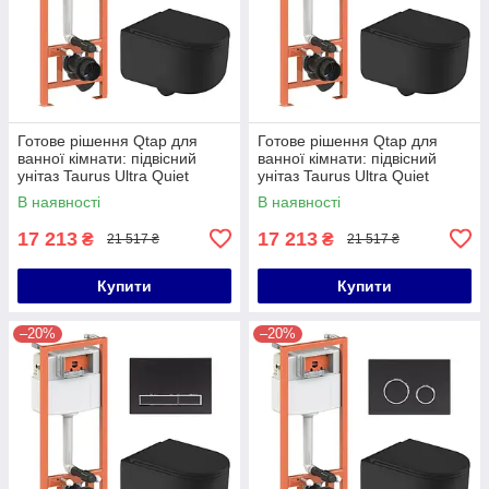
Готове рішення Qtap для
Готове рішення Qtap для
ванної кімнати: підвісний
ванної кімнати: підвісний
унітаз Taurus Ultra Quiet
унітаз Taurus Ultra Quiet
490x360x380 + комплект
490x360x380 + комплект
В наявності
В наявності
інсталяції Nest 4 в 1
інсталяції Nest 4 в 1 (кругла
17 213
17 213
₴
₴
21 517 ₴
21 517 ₴
Купити
Купити
–20%
–20%