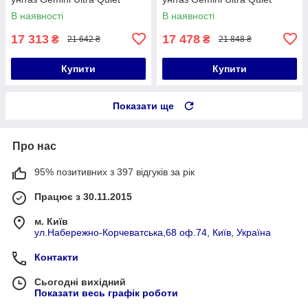
530х365х373 + комплект
530х365х373 + комплект
В наявності
В наявності
інсталяції Nest 4 в 1 (лінійна
інсталяції Nest 4 в 1 (лінійна
17 313
17 478
₴
₴
21 642 ₴
21 848 ₴
Купити
Купити
Показати ще
Про нас
95% позитивних з 397 відгуків за рік
Працює з 30.11.2015
м. Київ
ул.Набережно-Корчеватська,68 оф.74, Київ, Україна
Контакти
Сьогодні вихідний
Показати весь графік роботи