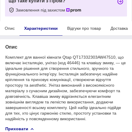
Що таке купити з Пром?
Замовлення під захистом
Опис
Характеристики
Відгуки про товар
Доставка
Опис
Комплект для ванної кімнати Qtap QT17332303AW47510, що
включає інсталяцію, унітаз (код 46446) та клавішу змиву, — це
ідеальне рішення для створення стильного, зручного та
функціонального інтер’єру. Інсталяція забезпечує надійне
кріплення та приховує комунікації, створюючи відчуття
простору та aesthetic. Унітаз виконаний з високоякісного
матеріалу з сучасним дизайном, забезпечуючи комфорт та
довговічність. Клавіша змиву відрізняється елегантним
зовнішнім виглядом та легкістю використання, додаючи
завершеності всьому комплекту. Цей набір ідеально підійде
для тих, хто цінує гармонію стилю, простоту установки та
надійність у повсякденному використанні.
Приховати