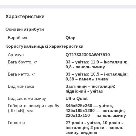
Характеристики
Основні атрибути
Виробник
Qtap
Користувальницькі характеристики
Артикул
QT17332303AW47510
Вага брутто, кг
33 – унітаз; 11,9 – інсталяція;
0,8 - панель змиву
Вага нетто, кг
33 – унітаз; 10,5 – інсталяція;
0,38 – панель змиву
Вид монтажа
Застінний – інсталяція;
підвісний - унітаз
Вид системи змиву
Ultra Quiet
Габаритні розміри виробу
345х525х360 — унітаз;
(ШхГхВ), мм
425х185х1280 — інсталяція;
220х13х150 — панель змиву
Гарантія
27 років - унітаз; 10 років -
інсталяція; 2 роки - панель
змиву, сидіння