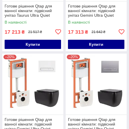
Готове рішення Qtap для
Готове рішення Qtap для
ванної кімнати: підвісний
ванної кімнати: підвісний
унітаз Taurus Ultra Quiet
унітаз Gemini Ultra Quiet
490x360x380 + комплект
530х365х373 + комплект
В наявності
В наявності
інсталяції Nest 4 в 1 (лінійна
інсталяції Nest 4 в 1 (кругла
17 213
17 313
₴
₴
21 517 ₴
21 642 ₴
Купити
Купити
–20%
–20%
Готове рішення Qtap для
Готове рішення Qtap для
ванної кімнати: підвісний
ванної кімнати: підвісний
унітаз Gemini Ultra Quiet
унітаз Gemini Ultra Quiet