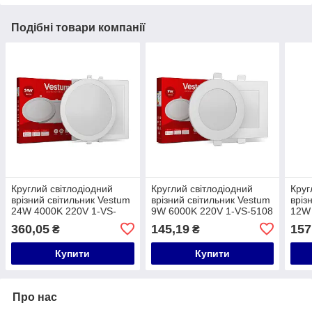
Подібні товари компанії
Круглий світлодіодний
Круглий світлодіодний
Круг
врізний світильник Vestum
врізний світильник Vestum
вріз
24W 4000K 220V 1-VS-
9W 6000K 220V 1-VS-5108
12W 
5107
510
360,05
145,19
157
₴
₴
Купити
Купити
Про нас