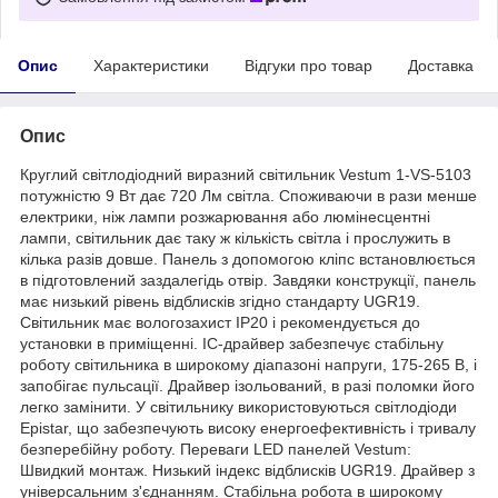
Опис
Характеристики
Відгуки про товар
Доставка
Опис
Круглий світлодіодний виразний світильник Vestum 1-VS-5103
потужністю 9 Вт дає 720 Лм світла. Споживаючи в рази менше
електрики, ніж лампи розжарювання або люмінесцентні
лампи, світильник дає таку ж кількість світла і прослужить в
кілька разів довше. Панель з допомогою кліпс встановлюється
в підготовлений заздалегідь отвір. Завдяки конструкції, панель
має низький рівень відблисків згідно стандарту UGR19.
Світильник має вологозахист IP20 і рекомендується до
установки в приміщенні. IC-драйвер забезпечує стабільну
роботу світильника в широкому діапазоні напруги, 175-265 В, і
запобігає пульсації. Драйвер ізольований, в разі поломки його
легко замінити. У світильнику використовуються світлодіоди
Epistar, що забезпечують високу енергоефективність і тривалу
безперебійну роботу. Переваги LED панелей Vestum:
Швидкий монтаж. Низький індекс відблисків UGR19. Драйвер з
універсальним з'єднанням. Стабільна робота в широкому